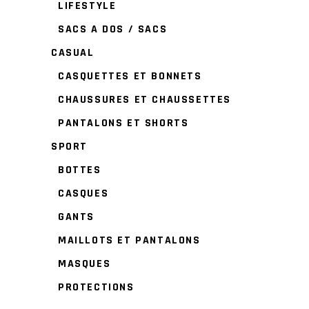
LIFESTYLE
SACS A DOS / SACS
CASUAL
CASQUETTES ET BONNETS
CHAUSSURES ET CHAUSSETTES
PANTALONS ET SHORTS
SPORT
BOTTES
CASQUES
GANTS
MAILLOTS ET PANTALONS
MASQUES
PROTECTIONS