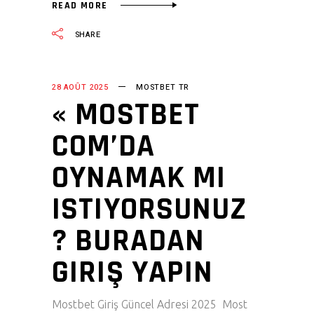
READ MORE
SHARE
28 AOÛT 2025
MOSTBET TR
« MOSTBET
COM’DA
OYNAMAK MI
ISTIYORSUNUZ
? BURADAN
GIRIŞ YAPIN
Mostbet Giriş Güncel Adresi 2025 ️ Most