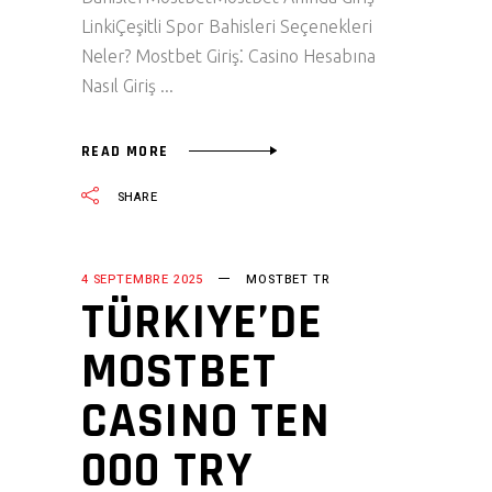
LinkiÇeşitli Spor Bahisleri Seçenekleri
Neler? Mostbet Giriş⁚ Casino Hesabına
Nasıl Giriş
READ MORE
SHARE
4 SEPTEMBRE 2025
MOSTBET TR
TÜRKIYE’DE
MOSTBET
CASINO TEN
000 TRY