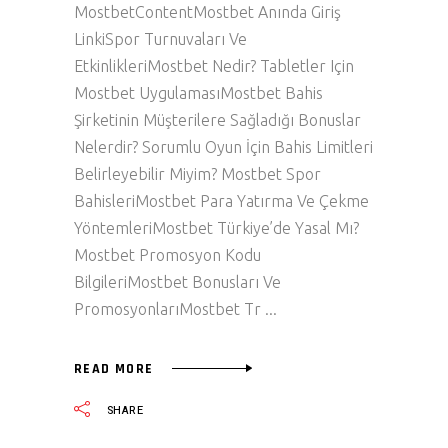
MostbetContentMostbet Anında Giriş
LinkiSpor Turnuvaları Ve
EtkinlikleriMostbet Nedir? Tabletler Için
Mostbet UygulamasıMostbet Bahis
Şirketinin Müşterilere Sağladığı Bonuslar
Nelerdir? Sorumlu Oyun İçin Bahis Limitleri
Belirleyebilir Miyim? Mostbet Spor
BahisleriMostbet Para Yatırma Ve Çekme
YöntemleriMostbet Türkiye’de Yasal Mı?
Mostbet Promosyon Kodu
BilgileriMostbet Bonusları Ve
PromosyonlarıMostbet Tr
READ MORE
SHARE