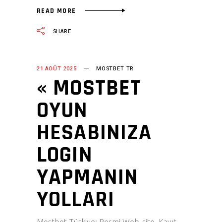
READ MORE
SHARE
21 AOÛT 2025
MOSTBET TR
« MOSTBET
OYUN
HESABINIZA
LOGIN
YAPMANIN
YOLLARI