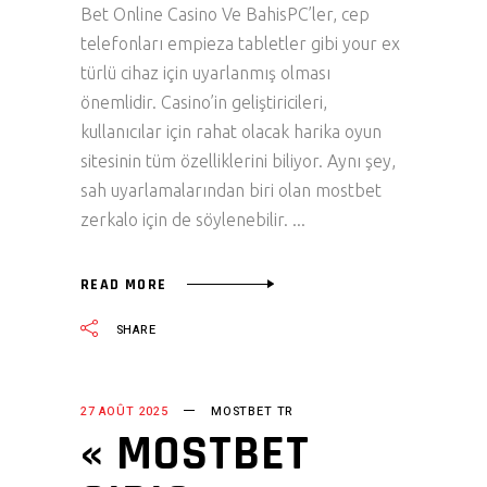
Bet Online Casino Ve BahisPC’ler, cep
telefonları empieza tabletler gibi your ex
türlü cihaz için uyarlanmış olması
önemlidir. Casino’in geliştiricileri,
kullanıcılar için rahat olacak harika oyun
sitesinin tüm özelliklerini biliyor. Aynı şey,
sah uyarlamalarından biri olan mostbet
zerkalo için de söylenebilir.
READ MORE
SHARE
27 AOÛT 2025
MOSTBET TR
« MOSTBET