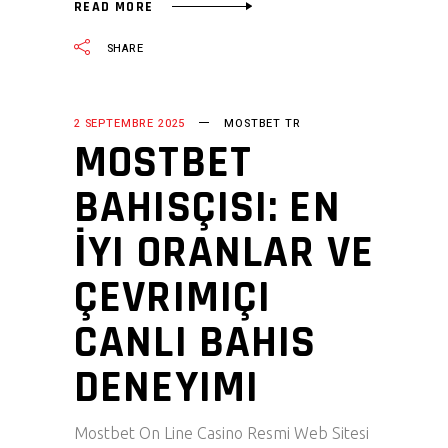
READ MORE
SHARE
2 SEPTEMBRE 2025
MOSTBET TR
MOSTBET
BAHISÇISI: EN
İYI ORANLAR VE
ÇEVRIMIÇI
CANLI BAHIS
DENEYIMI
Mostbet On Line Casino Resmi Web Sitesi