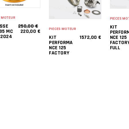
CART
CART
S MOTEUR
PIECES MO
SSE
250,00
€
KIT
PIECES MOTEUR
ORIGINAL
CURRENT
85 MC
220,00
€
PERFOR
PRICE
PRICE
-2024
NCE 125
KIT
1572,00
€
WAS:
IS:
FACTOR
PERFORMA
250,00 €.
220,00 €.
FULL
NCE 125
FACTORY