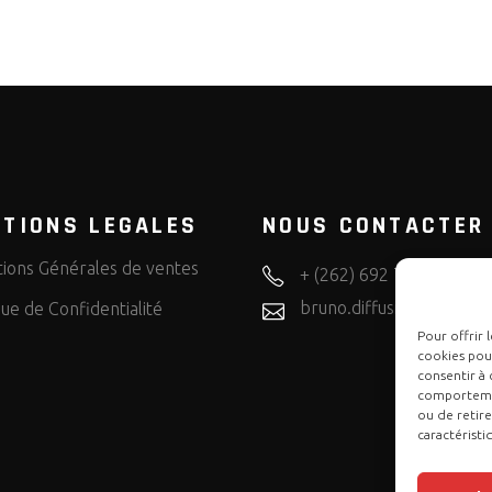
TIONS LEGALES
NOUS CONTACTER
tions Générales de ventes
+ (262) 692 72 50 57
bruno.diffusion.motos
que de Confidentialité
Pour offrir 
cookies pour
consentir à 
comportement
ou de retire
caractéristi