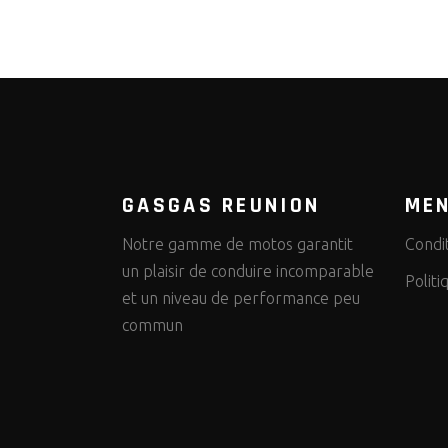
GASGAS REUNION
MEN
Notre gamme de motos garantit
Condi
un plaisir de conduire incomparable
Politi
et un niveau de performance peu
commun