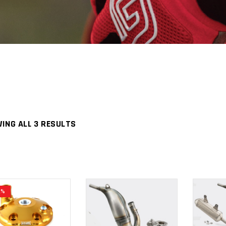
ING ALL 3 RESULTS
2%
ADD
ADD
TO
TO