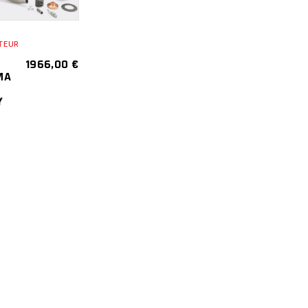
CART
TEUR
1966,00
€
MA
Y