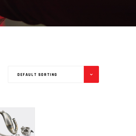
DEFAULT SORTING
ADD
TO