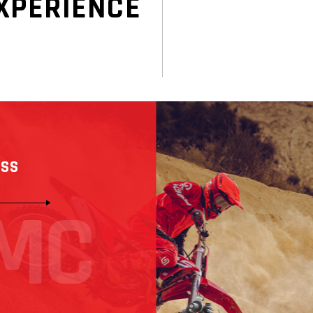
XPERIENCE
SS
M
C