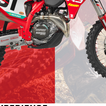
e
le.