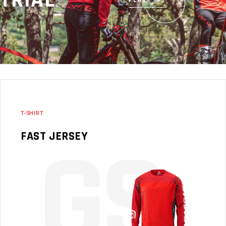
T-SHIRT
G
S
FAST JERSEY