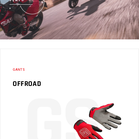
GANTS
G
S
OFFROAD