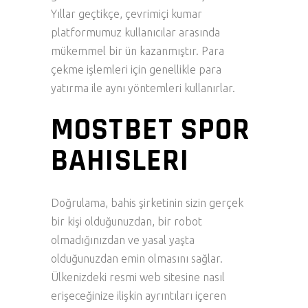
Yıllar geçtikçe, çevrimiçi kumar
platformumuz kullanıcılar arasında
mükemmel bir ün kazanmıştır. Para
çekme işlemleri için genellikle para
yatırma ile aynı yöntemleri kullanırlar.
MOSTBET SPOR
BAHISLERI
Doğrulama, bahis şirketinin sizin gerçek
bir kişi olduğunuzdan, bir robot
olmadığınızdan ve yasal yaşta
olduğunuzdan emin olmasını sağlar.
Ülkenizdeki resmi web sitesine nasıl
erişeceğinize ilişkin ayrıntıları içeren