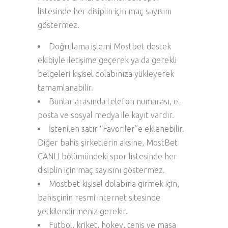
listesinde her disiplin için maç sayısını
göstermez.
Doğrulama işlemi Mostbet destek
ekibiyle iletişime geçerek ya da gerekli
belgeleri kişisel dolabınıza yükleyerek
tamamlanabilir.
Bunlar arasında telefon numarası, e-
posta ve sosyal medya ile kayıt vardır.
İstenilen satır “Favoriler”e eklenebilir.
Diğer bahis şirketlerin aksine, MostBet
CANLI bölümündeki spor listesinde her
disiplin için maç sayısını göstermez.
Mostbet kişisel dolabına girmek için,
bahisçinin resmi internet sitesinde
yetkilendirmeniz gerekir.
Futbol, ​​kriket, hokey, tenis ve masa