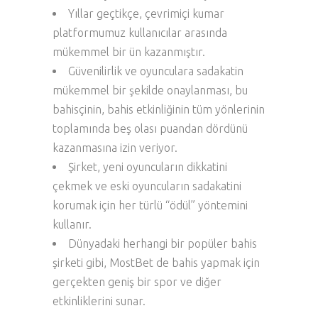
Yıllar geçtikçe, çevrimiçi kumar
platformumuz kullanıcılar arasında
mükemmel bir ün kazanmıştır.
Güvenilirlik ve oyunculara sadakatin
mükemmel bir şekilde onaylanması, bu
bahisçinin, bahis etkinliğinin tüm yönlerinin
toplamında beş olası puandan dördünü
kazanmasına izin veriyor.
Şirket, yeni oyuncuların dikkatini
çekmek ve eski oyuncuların sadakatini
korumak için her türlü “ödül” yöntemini
kullanır.
Dünyadaki herhangi bir popüler bahis
şirketi gibi, MostBet de bahis yapmak için
gerçekten geniş bir spor ve diğer
etkinliklerini sunar.