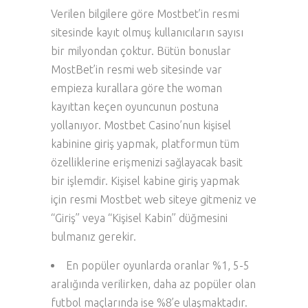
Verilen bilgilere göre Mostbet’in resmi
sitesinde kayıt olmuş kullanıcıların sayısı
bir milyondan çoktur. Bütün bonuslar
MostBet’in resmi web sitesinde var
empieza kurallara göre the woman
kayıttan keçen oyuncunun postuna
yollanıyor. Mostbet Casino’nun kişisel
kabinine giriş yapmak, platformun tüm
özelliklerine erişmenizi sağlayacak basit
bir işlemdir. Kişisel kabine giriş yapmak
için resmi Mostbet web siteye gitmeniz ve
“Giriş” veya “Kişisel Kabin” düğmesini
bulmanız gerekir.
En popüler oyunlarda oranlar %1, 5-5
aralığında verilirken, daha az popüler olan
futbol maçlarında ise %8’e ulaşmaktadır.