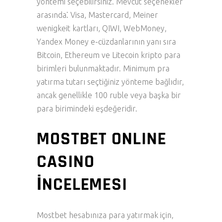
yöntemi seçebilirsiniz. Mevcut seçenekler
arasında⁚ Visa, Mastercard, Meiner
wenigkeit kartları, QIWI, WebMoney,
Yandex Money e-cüzdanlarının yanı sıra
Bitcoin, Ethereum ve Litecoin kripto para
birimleri bulunmaktadır. Minimum pra
yatırma tutarı seçtiğiniz yönteme bağlıdır,
ancak genellikle 100 ruble veya başka bir
para birimindeki eşdeğeridir.
MOSTBET ONLINE
CASINO
İNCELEMESI
Mostbet hesabınıza para yatırmak için,