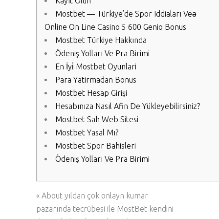
Kayıt Olun
Mostbet — Türkiye’de Spor Iddiaları Veə
Online On Line Casino 5 600 Genio Bonus
Mostbet Türkiye Hakkında
Ödeniş Yolları Ve Pra Birimi
En İyi̇ Mostbet Oyunlari
Para Yatirmadan Bonus
Mostbet Hesap Girişi
Hesabınıza Nasıl Afin De Yükleyebilirsiniz?
Mostbet Sah Web Sitesi
Mostbet Yasal Mı?
Mostbet Spor Bahisleri
Ödeniş Yolları Ve Pra Birimi
« About yıldan çok onlayn kumar
pazarında tecrübesi ile MostBet kendini