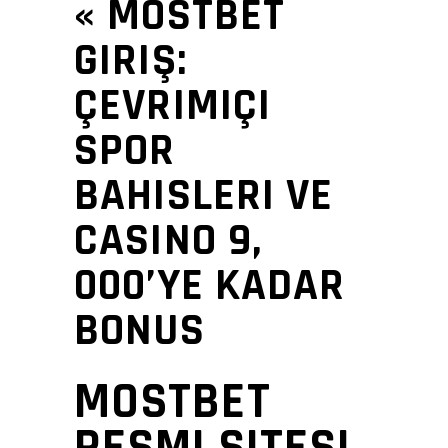
« MOSTBET
GIRIŞ:
ÇEVRIMIÇI
SPOR
BAHISLERI VE
CASINO 9,
000’YE KADAR
BONUS
MOSTBET