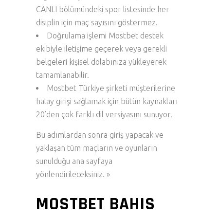
CANLI bölümündeki spor listesinde her
disiplin için maç sayısını göstermez.
Doğrulama işlemi Mostbet destek
ekibiyle iletişime geçerek veya gerekli
belgeleri kişisel dolabınıza yükleyerek
tamamlanabilir.
Mostbet Türkiye şirketi müşterilerine
halay girişi sağlamak için bütün kaynakları
20’den çok farklı dil versiyasını sunuyor.
Bu adımlardan sonra giriş yapacak ve
yaklaşan tüm maçların ve oyunların
sunulduğu ana sayfaya
yönlendirileceksiniz. »
MOSTBET BAHIS