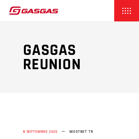
GASGAS
REUNION
8 SEPTEMBRE 2025
MOSTBET TR