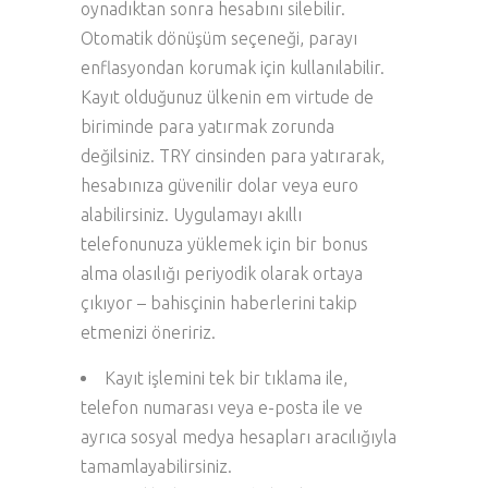
oynadıktan sonra hesabını silebilir.
Otomatik dönüşüm seçeneği, parayı
enflasyondan korumak için kullanılabilir.
Kayıt olduğunuz ülkenin em virtude de
biriminde para yatırmak zorunda
değilsiniz. TRY cinsinden para yatırarak,
hesabınıza güvenilir dolar veya euro
alabilirsiniz. Uygulamayı akıllı
telefonunuza yüklemek için bir bonus
alma olasılığı periyodik olarak ortaya
çıkıyor – bahisçinin haberlerini takip
etmenizi öneririz.
Kayıt işlemini tek bir tıklama ile,
telefon numarası veya e-posta ile ve
ayrıca sosyal medya hesapları aracılığıyla
tamamlayabilirsiniz.