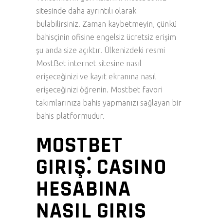
sitesinde daha ayrıntılı olarak
bulabilirsiniz. Zaman kaybetmeyin, çünkü
bahisçinin ofisine engelsiz ücretsiz erişim
şu anda size açıktır. Ülkenizdeki resmi
MostBet internet sitesine nasıl
erişeceğinizi ve kayıt ekranına nasıl
erişeceğinizi öğrenin. Mostbet favori
takımlarınıza bahis yapmanızı sağlayan bir
bahis platformudur.
MOSTBET
GIRIŞ⁚ CASINO
HESABINA
NASIL GIRIŞ