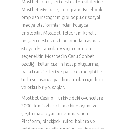
Mostbet’in müşteri destek temsilcilerine
Mostbet Myspace, Telegram, Facebook
empieza Instagram gibi popüler sosyal
medya platformlarından kolayca
erişilebilir. Mostbet Telegram kanalı,
müşteri destek ekibine anında ulaşmak
isteyen kullanıcılar » « için önerilen
seçenektir. Mostbet’in Canlı Sohbet
özelliği, kullanıcıların hesap oluşturma,
para transferleri ve para çekme gibi her
türlü sorusunda yardım almaları için hızlı
ve etkili bir yol sağlar.
Mostbet Casino, Türkiye’deki oyunculara
2000’den fazla slot machine oyunu ve
çeşitli masa oyunları sunmaktadır.
Platform, blackjack, rulet, bakara ve