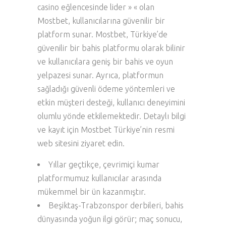
casino eğlencesinde lider » « olan
Mostbet, kullanıcılarına güvenilir bir
platform sunar. Mostbet, Türkiye’de
güvenilir bir bahis platformu olarak bilinir
ve kullanıcılara geniş bir bahis ve oyun
yelpazesi sunar. Ayrıca, platformun
sağladığı güvenli ödeme yöntemleri ve
etkin müşteri desteği, kullanıcı deneyimini
olumlu yönde etkilemektedir. Detaylı bilgi
ve kayıt için Mostbet Türkiye’nin resmi
web sitesini ziyaret edin.
Yıllar geçtikçe, çevrimiçi kumar
platformumuz kullanıcılar arasında
mükemmel bir ün kazanmıştır.
Beşiktaş-Trabzonspor derbileri, bahis
dünyasında yoğun ilgi görür; maç sonucu,