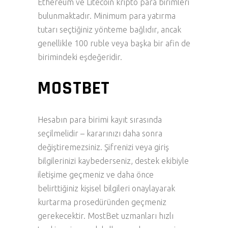
Ethereum ve Litecoin kripto para birimleri
bulunmaktadır. Minimum para yatırma
tutarı seçtiğiniz yönteme bağlıdır, ancak
genellikle 100 ruble veya başka bir afin de
birimindeki eşdeğeridir.
MOSTBET
Hesabın para birimi kayıt sırasında
seçilmelidir – kararınızı daha sonra
değiştiremezsiniz. Şifrenizi veya giriş
bilgilerinizi kaybederseniz, destek ekibiyle
iletişime geçmeniz ve daha önce
belirttiğiniz kişisel bilgileri onaylayarak
kurtarma prosedüründen geçmeniz
gerekecektir. MostBet uzmanları hızlı