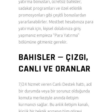
yatırma bonusları, ücretsiz bahisler,
sadakat programları ve özel etkinlik
promosyonları gibi çeşitli bonuslardan
yararlanabilirler. Mostbet hesabınıza para
yatırmak için, kişisel dolabınıza giriş
yapmanız empieza “Para Yatırma”
bölümüne gitmeniz gerekir.
BAHISLER — ÇIZGI,
CANLI VE ORANLAR
7/24 hizmet veren Canlı Destek hattı, acil
bir durumda veya bir sorunuz olduğunda
komuta merkeziyle anında iletişim
kurmanızı sağlar. Bu anlık iletişim kanalı,
küçük bir teknik arızanın tüm görevi