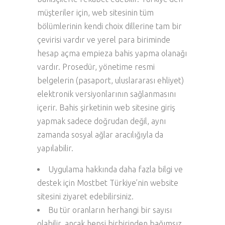
müşteriler için, web sitesinin tüm
bölümlerinin kendi choix dillerine tam bir
çevirisi vardır ve yerel para biriminde
hesap açma empieza bahis yapma olanağı
vardır. Prosedür, yönetime resmi
belgelerin (pasaport, uluslararası ehliyet)
elektronik versiyonlarının sağlanmasını
içerir. Bahis şirketinin web sitesine giriş
yapmak sadece doğrudan değil, aynı
zamanda sosyal ağlar aracılığıyla da
yapılabilir.
Uygulama hakkında daha fazla bilgi ve
destek için Mostbet Türkiye’nin website
sitesini ziyaret edebilirsiniz.
Bu tür oranların herhangi bir sayısı
olabilir, ancak hepsi birbirinden bağımsız