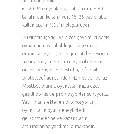
hesabını silebilir.
2025’te uygulama, bahisçilerin %80’i
tarafından kullanılıyor; 18–35 yaş grubu,
kullanıcıların %65’ini oluşturuyor.
Bu sitenin içeriği, yalnızca çevrim içi bahis
oynamanın yasal olduğu bölgelerde
empieza reşit kişilerin görüntülemesi için
hazırlanmıştır. Sorumlu oyun ilkelerine
öncelik veriyor ve destek için [email
protected] adresinden hizmet veriyoruz.
Mostbet olarak, oyuncularımıza özel
çeşitli bonus ve promosyonlar sunuyoruz.
Yatırımlara eklenen promosyonlar,
oyuncuların oyun deneyimlerini
geliştirmelerine ve kazançlarını
artırmalarına yardımcı olmaktadır.