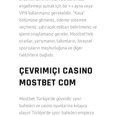
engellemeyi aşmak için bir » « ayna veya
VPN kullanmanız gerekebilir. “Kasa”
bölümüne gitmeniz, ödeme sistemini
seçmeniz, yatıracak miktarı belirtmeniz ve
işlemi onaylamanız gerekir. Mostbet’teki
oranlar, yarışmanın, takımların, bireysel
sporcuların meşhurluğuna ve diğer
faktörlere bağlıdır.
ÇEVRIMIÇI CASINO
MOSTBET COM
Mostbet Türkiye’de güvenilir spor
bahisleri ve casino oyunlarına kolayca
ulaşın! Türkiye’de spor bahisleri empieza