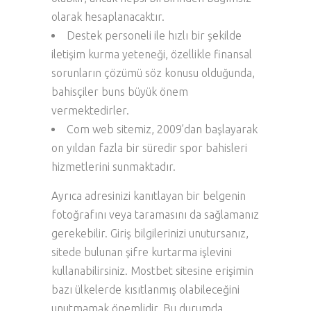
olarak hesaplanacaktır.
Destek personeli ile hızlı bir şekilde
iletişim kurma yeteneği, özellikle finansal
sorunların çözümü söz konusu olduğunda,
bahisçiler buns büyük önem
vermektedirler.
Com web sitemiz, 2009’dan başlayarak
on yıldan fazla bir süredir spor bahisleri
hizmetlerini sunmaktadır.
Ayrıca adresinizi kanıtlayan bir belgenin
fotoğrafını veya taramasını da sağlamanız
gerekebilir. Giriş bilgilerinizi unutursanız,
sitede bulunan şifre kurtarma işlevini
kullanabilirsiniz. Mostbet sitesine erişimin
bazı ülkelerde kısıtlanmış olabileceğini
unutmamak önemlidir. Bu durumda,