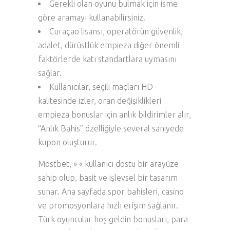
Gerekli olan oyunu bulmak için isme
göre aramayı kullanabilirsiniz.
Curaçao lisansı, operatörün güvenlik,
adalet, dürüstlük empieza diğer önemli
faktörlerde katı standartlara uymasını
sağlar.
Kullanıcılar, seçili maçları HD
kalitesinde izler, oran değişiklikleri
empieza bonuslar için anlık bildirimler alır,
“Anlık Bahis” özelliğiyle several saniyede
kupon oluşturur.
Mostbet, » « kullanıcı dostu bir arayüze
sahip olup, basit ve işlevsel bir tasarım
sunar. Ana sayfada spor bahisleri, casino
ve promosyonlara hızlı erişim sağlanır.
Türk oyuncular hoş geldin bonusları, para