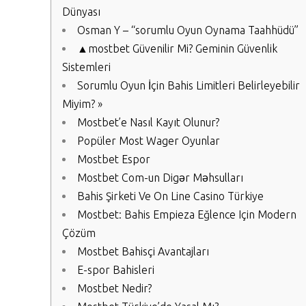
Dünyası
Osman Y – “sorumlu Oyun Oynama Taahhüdü”
▲mostbet Güvenilir Mi? Geminin Güvenlik
Sistemleri
Sorumlu Oyun İçin Bahis Limitleri Belirleyebilir
Miyim? »
Mostbet’e Nasıl Kayıt Olunur?
Popüler Most Wager Oyunlar
Mostbet Espor
Mostbet Com-un Digər Məhsulları
Bahis Şirketi Ve On Line Casino Türkiye
Mostbet: Bahis Empieza Eğlence Için Modern
Çözüm
Mostbet Bahisçi Avantajları
E-spor Bahisleri
Mostbet Nedir?