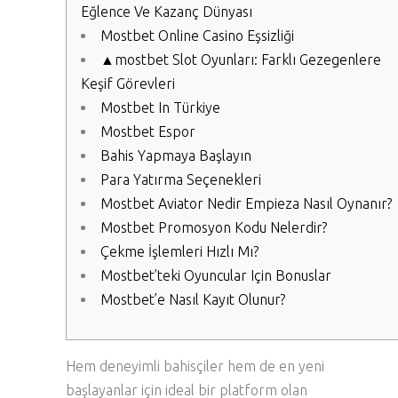
Eğlence Ve Kazanç Dünyası
Mostbet Online Casino Eşsizliği
▲mostbet Slot Oyunları: Farklı Gezegenlere
Keşif Görevleri
Mostbet In Türkiye
Mostbet Espor
Bahis Yapmaya Başlayın
Para Yatırma Seçenekleri
Mostbet Aviator Nedir Empieza Nasıl Oynanır?
Mostbet Promosyon Kodu Nelerdir?
Çekme İşlemleri Hızlı Mı?
Mostbet’teki Oyuncular Için Bonuslar
Mostbet’e Nasıl Kayıt Olunur?
Hem deneyimli bahisçiler hem de en yeni
başlayanlar için ideal bir platform olan