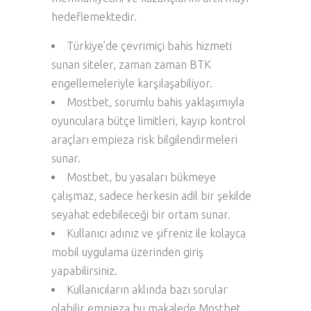
hedeflemektedir.
Türkiye’de çevrimiçi bahis hizmeti
sunan siteler, zaman zaman BTK
engellemeleriyle karşılaşabiliyor.
Mostbet, sorumlu bahis yaklaşımıyla
oyunculara bütçe limitleri, kayıp kontrol
araçları empieza risk bilgilendirmeleri
sunar.
Mostbet, bu yasaları bükmeye
çalışmaz, sadece herkesin adil bir şekilde
seyahat edebileceği bir ortam sunar.
Kullanıcı adınız ve şifreniz ile kolayca
mobil uygulama üzerinden giriş
yapabilirsiniz.
Kullanıcıların aklında bazı sorular
olabilir empieza bu makalede Mostbet