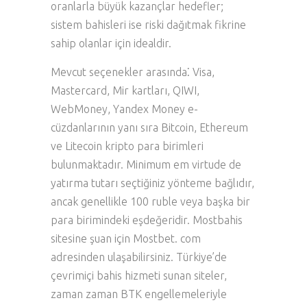
oranlarla büyük kazançlar hedefler;
sistem bahisleri ise riski dağıtmak fikrine
sahip olanlar için idealdir.
Mevcut seçenekler arasında⁚ Visa,
Mastercard, Mir kartları, QIWI,
WebMoney, Yandex Money e-
cüzdanlarının yanı sıra Bitcoin, Ethereum
ve Litecoin kripto para birimleri
bulunmaktadır. Minimum em virtude de
yatırma tutarı seçtiğiniz yönteme bağlıdır,
ancak genellikle 100 ruble veya başka bir
para birimindeki eşdeğeridir. Mostbahis
sitesine şuan için Mostbet. com
adresinden ulaşabilirsiniz. Türkiye’de
çevrimiçi bahis hizmeti sunan siteler,
zaman zaman BTK engellemeleriyle