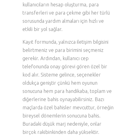
kullanıcıların hesap oluşturma, para
transferleri ve para çekme gibi her türlü
sorusunda yardım almaları için hızlı ve
etkili bir yol sağlar.
Kayıt formunda, yalnızca iletişim bilgisini
belirtmeniz ve para birimini seçmeniz
gerekir. Ardından, kullanıcı cep
telefonunda onay görevi gören özel bir
kod alır. Sisteme gelince, seçenekler
oldukça geniştir çünkü hem oyunun
sonucuna hem para handikaba, toplam ve
diğerlerine bahis oynayabilirsiniz. Bazı
maçlarda özel bahisler mevcuttur, örneğin
bireysel dönemlerin sonucuna bahis.
Buradaki düşük marj nedeniyle, onlar
birçok rakibinkinden daha yüksektir.