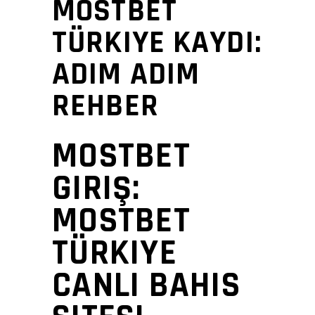
MOSTBET
TÜRKIYE KAYDI:
ADIM ADIM
REHBER
MOSTBET
GIRIŞ:
MOSTBET
TÜRKIYE
CANLI BAHIS