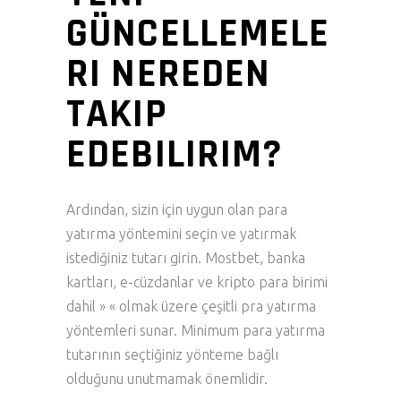
GÜNCELLEMELE
RI NEREDEN
TAKIP
EDEBILIRIM?
Ardından, sizin için uygun olan para
yatırma yöntemini seçin ve yatırmak
istediğiniz tutarı girin. Mostbet, banka
kartları, e-cüzdanlar ve kripto para birimi
dahil » « olmak üzere çeşitli pra yatırma
yöntemleri sunar. Minimum para yatırma
tutarının seçtiğiniz yönteme bağlı
olduğunu unutmamak önemlidir.