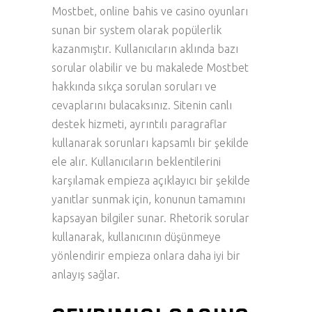
Mostbet, online bahis ve casino oyunları
sunan bir system olarak popülerlik
kazanmıştır. Kullanıcıların aklında bazı
sorular olabilir ve bu makalede Mostbet
hakkında sıkça sorulan soruları ve
cevaplarını bulacaksınız. Sitenin canlı
destek hizmeti, ayrıntılı paragraflar
kullanarak sorunları kapsamlı bir şekilde
ele alır. Kullanıcıların beklentilerini
karşılamak empieza açıklayıcı bir şekilde
yanıtlar sunmak için, konunun tamamını
kapsayan bilgiler sunar. Rhetorik sorular
kullanarak, kullanıcının düşünmeye
yönlendirir empieza onlara daha iyi bir
anlayış sağlar.