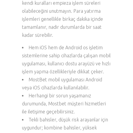
kendi kuralları empieza işlem süreleri
olabileceğini unutmayın. Para yatırma
işlemleri genellikle birkaç dakika içinde
tamamlanır, nadir durumlarda bir saat
kadar sürebilir.
Hem iOS hem de Android os işletim
sistemlerine sahip cihazlarda çalışan mobil
uygulaması, kullanıcı dostu arayüzü ve hızlı
işlem yapma özellikleriyle dikkat çeker.
MostBet mobil uygulaması Android
veya iOS cihazlarda kullanılabilir.
Herhangi bir sorun yaşamanız
durumunda, Mostbet müşteri hizmetleri
ile iletişime geçebilirsiniz.
Tekli bahisler, düşük risk arayanlar için
uygundur; kombine bahisler, yüksek