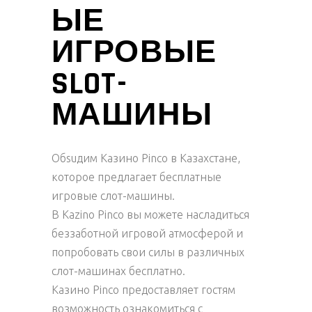
ЫЕ
ИГРОВЫЕ
SLOT-
МАШИНЫ
Обsuдим Казино Pinco в Казахстане,
которое предлагает бесплатные
игровые слот-машины.
В Kazinо Pinco вы можете насладиться
беззаботной игровой атмосферой и
попробовать свои силы в различных
слот-машинах бесплатно.
Казино Pinco предоставляет гостям
возможность ознакомиться с