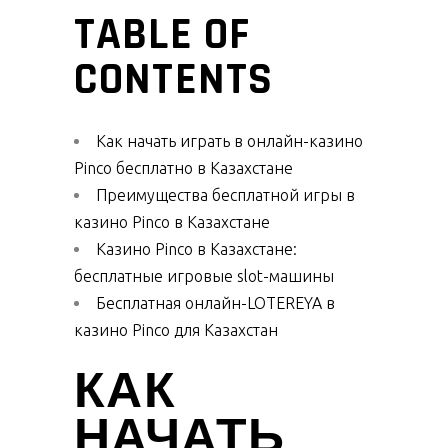
TABLE OF
CONTENTS
Как начать играть в онлайн-казино
Pinco бесплатно в Казахстане
Преимущества бесплатной игры в
казино Pinco в Казахстане
Казино Pinco в Казахстане:
бесплатные игровые slot-машины
Бесплатная онлайн-LOTEREYA в
казино Pinco для Казахстан
КАК
НАЧАТЬ