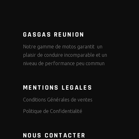
GASGAS REUNION
Notre gamme de motos garantit un
plaisir de conduire incomparable et un
niveau de performance peu commun
MENTIONS LEGALES
Conditions Générales de ventes
Politique de Confidentialité
NOUS CONTACTER