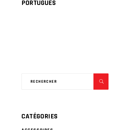
PORTUGUÊS
CATÉGORIES