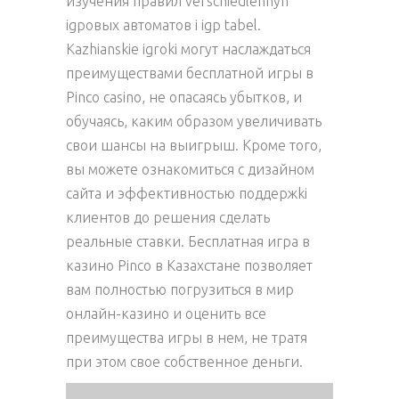
изучения правил verschiedlennyh
igровых автоматов i igр tabel.
Kazhianskie igroki могут наслаждаться
преимуществами бесплатной игры в
Pinco casino, не опасаясь убытков, и
обучаясь, каким образом увеличивать
свои шансы на выигрыш. Кроме того,
вы можете ознакомиться с дизайном
сайта и эффективностью поддержki
клиентов до решения сделать
реальные ставки. Бесплатная игра в
казино Pinco в Казахстане позволяет
вам полностью погрузиться в мир
онлайн-казино и оценить все
преимущества игры в нем, не тратя
при этом свое собственное деньги.