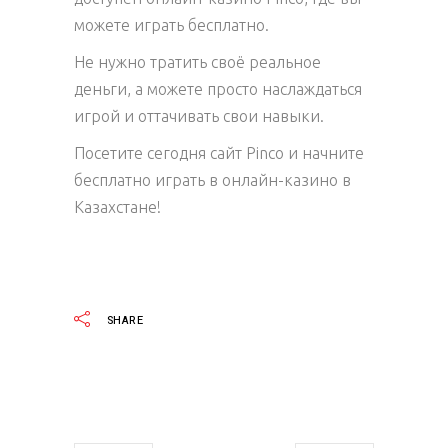
можете играть бесплатно.
Не нужно тратить своё реальное
деньги, а можете просто наслаждаться
игрой и оттачивать свои навыки.
Посетите сегодня сайт Pinco и начните
бесплатно играть в онлайн-казино в
Казахстане!
SHARE