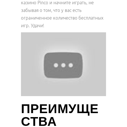
казино Pinco и начните играть, не
забывая о том, что у вас есть
ограниченное количество бесплатных
игр. Удачи!
ПРЕИМУЩЕ
СТВА