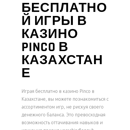
БЕСПЛАТНО
Й ИГРЫ В
КАЗИНО
PINCO В
КАЗАХСТАН
Е
Играя бесплатно в казино Pinco в
Казахстане, вы можете познакомиться с
ассортиментом игр, не рискуя своего
денежного баланса. Это превосходная
возможность оттачивания навыков и