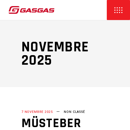
NOVEMBRE
2025
7 NOVEMBRE 2025
NON CLASSÉ
MÜSTEBER