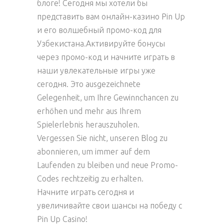
блоге! Сегодня мы хотели бы
представить вам онлайн-казино Pin Up
и его волшебный промо-код для
Узбекистана.Активируйте бонусы
через промо-код и начните играть в
наши увлекательные игры уже
сегодня. Это ausgezeichnete
Gelegenheit, um Ihre Gewinnchancen zu
erhöhen und mehr aus Ihrem
Spielerlebnis herauszuholen.
Vergessen Sie nicht, unseren Blog zu
abonnieren, um immer auf dem
Laufenden zu bleiben und neue Promo-
Codes rechtzeitig zu erhalten.
Начните играть сегодня и
увеличивайте свои шансы на победу с
Pin Up Casino!