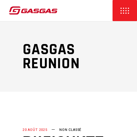
GASGAS
REUNION
20 AOÛT 2025
NON CLASSÉ