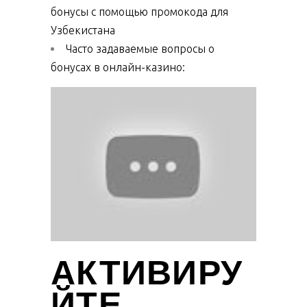
бонусы с помощью промокода для
Узбекистана
Часто задаваемые вопросы о
бонусах в онлайн-казино:
АКТИВИРУ
ЙТЕ