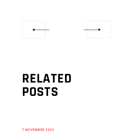
RELATED
POSTS
7 NOVEMBRE 2025