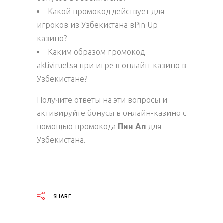
Какой промокод действует для
игроков из Узбекистана вPin Up
казино?
Каким образом промокод
aktiviruetsя при игре в онлайн-казино в
Узбекистане?
Получите ответы на эти вопросы и
активируйте бонусы в онлайн-казино с
помощью промокода
Пин Ап
для
Узбекистана.
SHARE