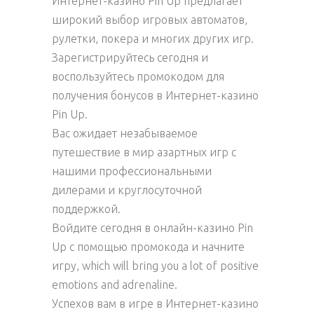
Интернет-казино Pin Up предлагает
широкий выбор игровых автоматов,
рулетки, покера и многих других игр.
Зарегистрируйтесь сегодня и
воспользуйтесь промокодом для
получения бонусов в Интернет-казино
Pin Up.
Вас ожидает незабываемое
путешествие в мир азартных игр с
нашими профессиональными
дилерами и круглосуточной
поддержкой.
Войдите сегодня в онлайн-казино Pin
Up с помощью промокода и начните
игру, which will bring you a lot of positive
emotions and adrenaline.
Успехов вам в игре в Интернет-казино