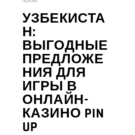
призы.
УЗБЕКИСТА
Н:
ВЫГОДНЫЕ
ПРЕДЛОЖЕ
НИЯ ДЛЯ
ИГРЫ В
ОНЛАЙН-
КАЗИНО PIN
UP