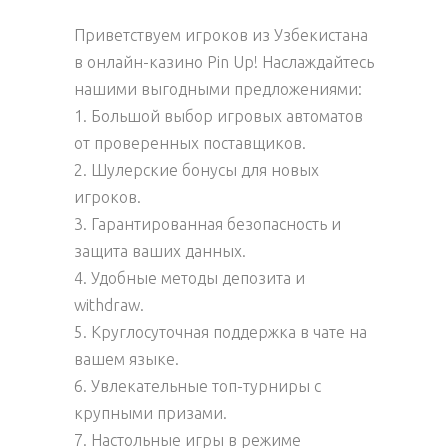
Приветствуем игроков из Узбекистана
в онлайн-казино Pin Up! Наслаждайтесь
нашими выгодными предложениями:
1. Большой выбор игровых автоматов
от проверенных поставщиков.
2. Шулерские бонусы для новых
игроков.
3. Гарантированная безопасность и
защита ваших данных.
4. Удобные методы депозита и
withdraw.
5. Круглосуточная поддержка в чате на
вашем языке.
6. Увлекательные топ-турниры с
крупными призами.
7. Настольные игры в режиме