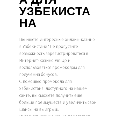
А ДЛЯ
УЗБЕКИСТА
НА
Вы ищете интересные онлайн-казино
в Узбекистане? Не пропустите
возможность зарегистрироваться в
Интернет-казино Pin Up и
воспользоваться промокодом для
получения бонусов!
С помощью промокода для
Узбекистана, доступного на нашем
сайте, вы сможете получить еще
больше преимуществ и увеличить свои
шансы на выигрыш.