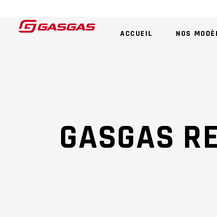
ACCUEIL
NOS MODÈ
GASGAS R