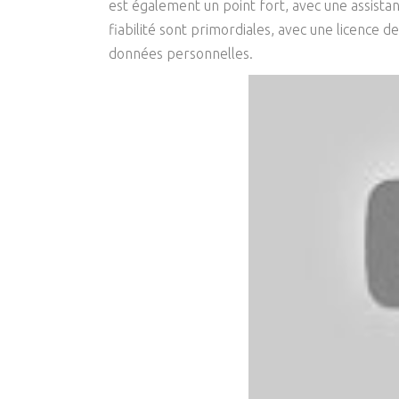
est également un point fort, avec une assistanc
fiabilité sont primordiales, avec une licence
données personnelles.