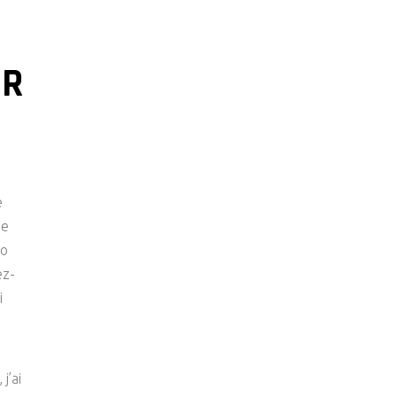
UR
e
de
no
ez-
i
j’ai