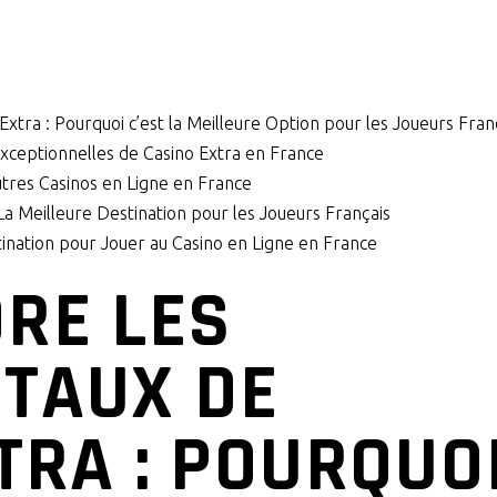
ra : Pourquoi c’est la Meilleure Option pour les Joueurs Fran
Exceptionnelles de Casino Extra en France
tres Casinos en Ligne en France
La Meilleure Destination pour les Joueurs Français
ination pour Jouer au Casino en Ligne en France
RE LES
TAUX DE
TRA : POURQUO