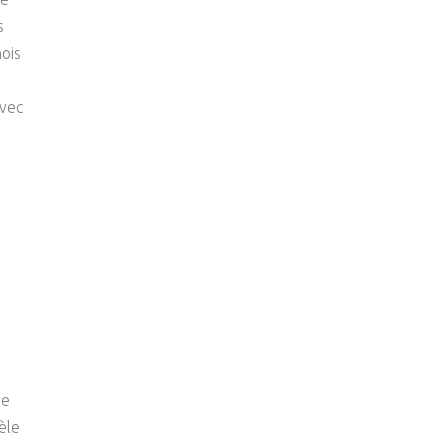
s
nois
avec
re
èle