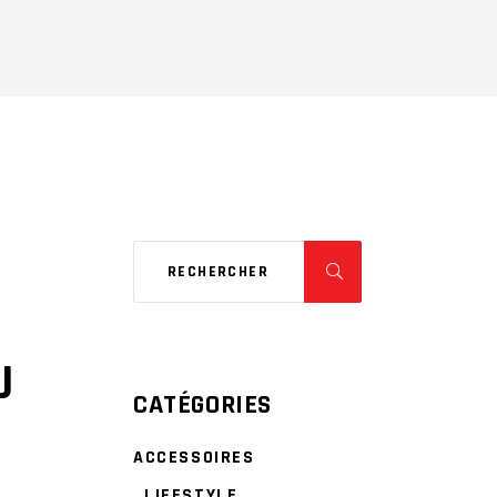
U
CATÉGORIES
ACCESSOIRES
LIFESTYLE