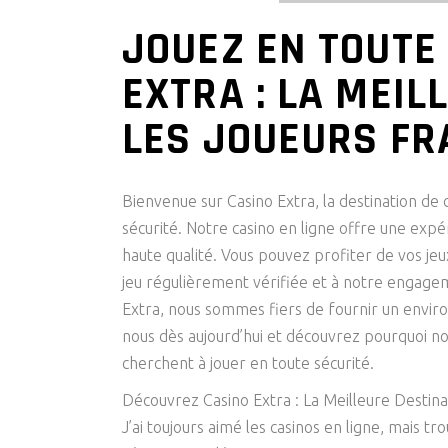
JOUEZ EN TOUTE
EXTRA : LA MEIL
LES JOUEURS FR
Bienvenue sur Casino Extra, la destination de c
sécurité. Notre casino en ligne offre une expé
haute qualité. Vous pouvez profiter de vos jeu
jeu régulièrement vérifiée et à notre engageme
Extra, nous sommes fiers de fournir un enviro
nous dès aujourd’hui et découvrez pourquoi no
cherchent à jouer en toute sécurité.
Découvrez Casino Extra : La Meilleure Destina
J’ai toujours aimé les casinos en ligne, mais t