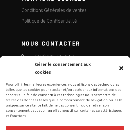
Conditions Générales de ventes
Politique de Confidentialité
NOUS CONTACTER
+ (262) 692 72 50 57
Gérer le consentement aux
bruno.diffusion.motos
cookies
Pour offrir les meilleures expériences, nous utilisons des technologies
telles que les cookies pour stocker et/ou accéder aux informations des
appareils. Le fait de consentir à ces technologies nous permettra de
traiter des données telles que le comportement de navigation ou les ID
uniques sur ce site. Le fait de ne pas consentir ou de retirer son
consentement peut avoir un effet négatif sur certaines caractéristiques
et fonctions.