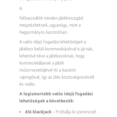
A
felhasználók minden játékmozgást
megnézhetnek, ugyanúgy, mint a
hagyományos kaszinóban.
A valós idejű fogadási lehetőségek a
játékon belüli kommunikációval is járnak,
lehetővé téve a játékosoknak, hogy
kommunikáljanak a játék
műsorvezetőjével és a kaszinó
rajongóival, így az ülés közösségvezérelt
és reális.
A legismertebb valós idejű fogadási
lehetőségek a következők:
élő blackjack
– Próbálja ki szerencsét