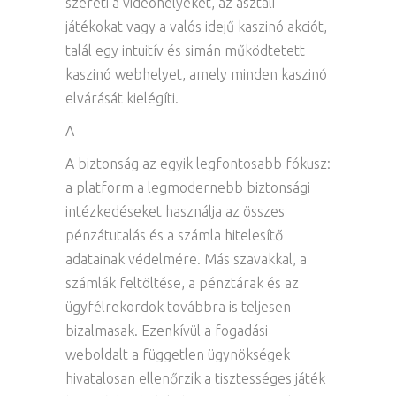
szereti a videóhelyeket, az asztali
játékokat vagy a valós idejű kaszinó akciót,
talál egy intuitív és simán működtetett
kaszinó webhelyet, amely minden kaszinó
elvárását kielégíti.
A
A biztonság az egyik legfontosabb fókusz:
a platform a legmodernebb biztonsági
intézkedéseket használja az összes
pénzátutalás és a számla hitelesítő
adatainak védelmére. Más szavakkal, a
számlák feltöltése, a pénztárak és az
ügyfélrekordok továbbra is teljesen
bizalmasak. Ezenkívül a fogadási
weboldalt a független ügynökségek
hivatalosan ellenőrzik a tisztességes játék