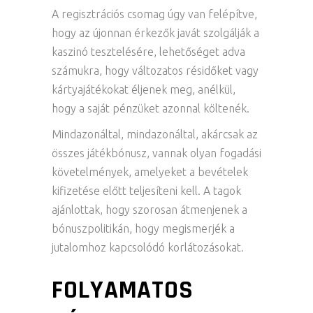
A regisztrációs csomag úgy van felépítve,
hogy az újonnan érkezők javát szolgálják a
kaszinó tesztelésére, lehetőséget adva
számukra, hogy változatos résidőket vagy
kártyajátékokat éljenek meg, anélkül,
hogy a saját pénzüket azonnal költenék.
Mindazonáltal, mindazonáltal, akárcsak az
összes játékbónusz, vannak olyan fogadási
követelmények, amelyeket a bevételek
kifizetése előtt teljesíteni kell. A tagok
ajánlottak, hogy szorosan átmenjenek a
bónuszpolitikán, hogy megismerjék a
jutalomhoz kapcsolódó korlátozásokat.
FOLYAMATOS