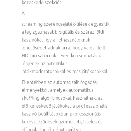
kereskedő szekciót.
A
streaming szerencsejáték-ülések egyesítik
a legizgalmasabb digitális és szárazföldi
kaszinókat, így a felhasználóknak
lehetőséget adnak arra, hogy valós idejű
HD-hírcsatornák révén kölcsönhatásba
lépjenek az autentikus
játékmoderátorokkal és más játékosokkal.
Ellentétben az automatizált fogadási
élményektől, amelyek automatikus
shuffling algoritmusokat használnak, az
élő kereskedő játékokat a professzionális
kaszinó beállításokban professzionális
kereszteződések üzemelteti, hiteles és
elfogulatlan élményt nyújtva.