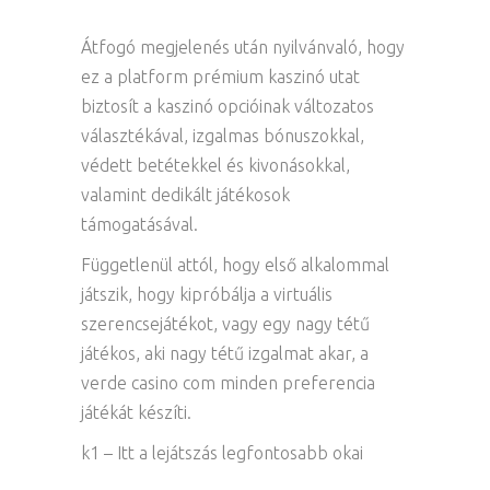
Átfogó megjelenés után nyilvánvaló, hogy
ez a platform prémium kaszinó utat
biztosít a kaszinó opcióinak változatos
választékával, izgalmas bónuszokkal,
védett betétekkel és kivonásokkal,
valamint dedikált játékosok
támogatásával.
Függetlenül attól, hogy első alkalommal
játszik, hogy kipróbálja a virtuális
szerencsejátékot, vagy egy nagy tétű
játékos, aki nagy tétű izgalmat akar, a
verde casino com minden preferencia
játékát készíti.
k1 – Itt a lejátszás legfontosabb okai