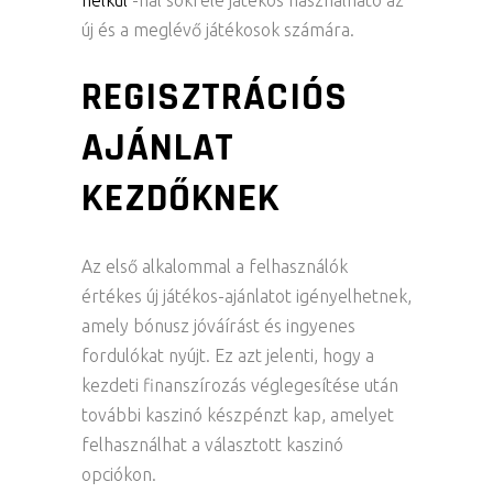
nelkul
-nál sokféle játékos használható az
új és a meglévő játékosok számára.
REGISZTRÁCIÓS
AJÁNLAT
KEZDŐKNEK
Az első alkalommal a felhasználók
értékes új játékos-ajánlatot igényelhetnek,
amely bónusz jóváírást és ingyenes
fordulókat nyújt. Ez azt jelenti, hogy a
kezdeti finanszírozás véglegesítése után
további kaszinó készpénzt kap, amelyet
felhasználhat a választott kaszinó
opciókon.