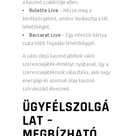
a kaszinó szakértője ellen.
Rulette Live
– Nézze meg a
kerékpörgetést, amikor kiválasztja a tét
lehetőségeit.
Baccarat Live
– Egy intenzív kártya
csata több fogadási lehetőséggel.
A valós idejű kaszinó játékok valós
szerencsejáték-élményt nyújtanak, így a
szerencsejátékosok választéka, akik nagy
energiájú és azonnali play kaszinó
szórakozást élveznek.
ÜGYFÉLSZOLGÁ
LAT –
MEGBÍZHATÓ