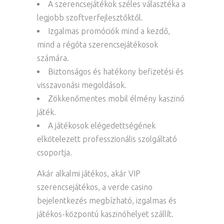
A szerencsejátékok széles választéka a
legjobb szoftverfejlesztőktől.
Izgalmas promóciók mind a kezdő,
mind a régóta szerencsejátékosok
számára.
Biztonságos és hatékony befizetési és
visszavonási megoldások.
Zökkenőmentes mobil élmény kaszinó
játék.
A játékosok elégedettségének
elkötelezett professzionális szolgáltató
csoportja.
Akár alkalmi játékos, akár VIP
szerencsejátékos, a verde casino
bejelentkezés megbízható, izgalmas és
játékos-központú kaszinóhelyet szállít.