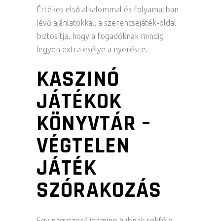
Értékes első alkalommal és folyamatban
lévő ajánlatokkal, a szerencsejáték-oldal
biztosítja, hogy a fogadóknak mindig
legyen extra esélye a nyerésre.
KASZINÓ
JÁTÉKOK
KÖNYVTÁR –
VÉGTELEN
JÁTÉK
SZÓRAKOZÁS
Egy nagyszerű igaming hubnak sokféle