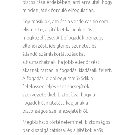
biztosítása érdekében, ami arra utal, hogy
minden játék forduló elfogulatlan.
Egy másik ok, amiért a verde casino com
elismerte, a játék etikájának erős
megközelítése. A befogadók pénzügyi
ellenőrzést, ideiglenes szünetet és
állandó számlakorlátozásokat
alkalmazhatnak, ha jobb ellenőrzést
akarnak tartani a fogadási kiadásaik felett.
A fogadási oldal együttműködik a
felelősségteljes szerencsejáték -
szervezetekkel, biztosítva, hogy a
fogadók útmutatást kapjanak a
biztonságos szerencsejátékról.
Megbízható történelemmel, biztonságos
banki szolgáltatással és a játékok erős