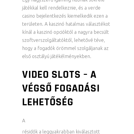
játékkal kell rendelkeznie, és a verde
casino bejelentkezés kiemelkedik ezen a
területen. A kaszinó hatalmas választékot
kínál a kaszinó opcióktól a nagyra becsült
szoftverszolgáltatóktól, lehetővé téve,
hogy a fogadók örömmel szolgáljanak az
első osztályú játékélményekben.
VIDEO SLOTS – A
VÉGSŐ FOGADÁSI
LEHETŐSÉG
A
résidők a leggyakrabban kiválasztott