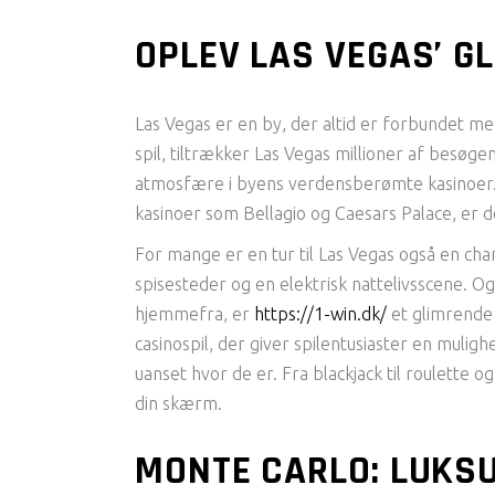
OPLEV LAS VEGAS’ G
Las Vegas er en by, der altid er forbundet m
spil, tiltrækker Las Vegas millioner af besøgen
atmosfære i byens verdensberømte kasinoer. Fr
kasinoer som Bellagio og Caesars Palace, er d
For mange er en tur til Las Vegas også en cha
spisesteder og en elektrisk nattelivsscene. 
hjemmefra, er
https://1-win.dk/
et glimrende 
casinospil, der giver spilentusiaster en muli
uanset hvor de er. Fra blackjack til roulette o
din skærm.
MONTE CARLO: LUKSU