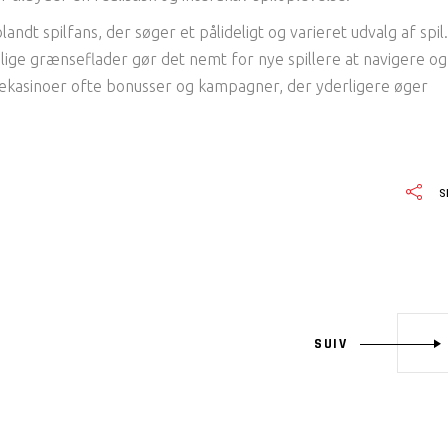
andt spilfans, der søger et pålideligt og varieret udvalg af spil.
ge grænseflader gør det nemt for nye spillere at navigere og
inekasinoer ofte bonusser og kampagner, der yderligere øger
S
SUIV