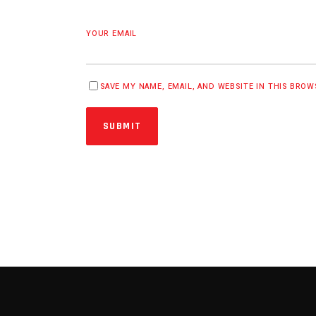
YOUR EMAIL
SAVE MY NAME, EMAIL, AND WEBSITE IN THIS BRO
SUBMIT