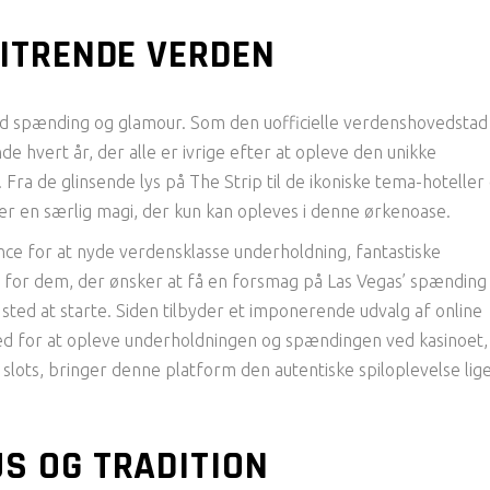
LITRENDE VERDEN
ed spænding og glamour. Som den uofficielle verdenshovedstad
de hvert år, der alle er ivrige efter at opleve den unikke
a de glinsende lys på The Strip til de ikoniske tema-hoteller 
er en særlig magi, der kun kan opleves i denne ørkenoase.
nce for at nyde verdensklasse underholdning, fantastiske
Og for dem, der ønsker at få en forsmag på Las Vegas’ spænding
sted at starte. Siden tilbyder et imponerende udvalg af online
ghed for at opleve underholdningen og spændingen ved kasinoet,
g slots, bringer denne platform den autentiske spiloplevelse lige 
S OG TRADITION