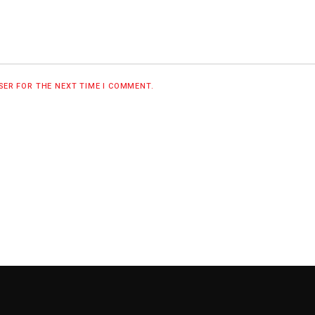
WSER FOR THE NEXT TIME I COMMENT.