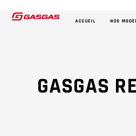
ACCUEIL
NOS MODÈ
GASGAS R