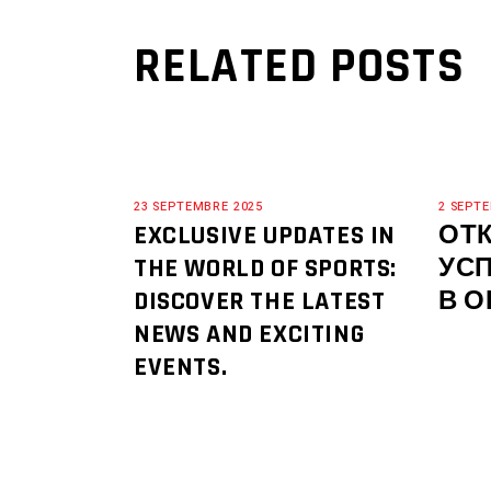
RELATED POSTS
23 SEPTEMBRE 2025
2 SEPT
EXCLUSIVE UPDATES IN
ОТ
THE WORLD OF SPORTS:
УС
DISCOVER THE LATEST
В 
NEWS AND EXCITING
EVENTS.