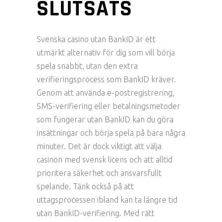
SLUTSATS
Svenska casino utan BankID är ett
utmärkt alternativ för dig som vill börja
spela snabbt, utan den extra
verifieringsprocess som BankID kräver.
Genom att använda e-postregistrering,
SMS-verifiering eller betalningsmetoder
som fungerar utan BankID kan du göra
insättningar och börja spela på bara några
minuter. Det är dock viktigt att välja
casinon med svensk licens och att alltid
prioritera säkerhet och ansvarsfullt
spelande. Tänk också på att
uttagsprocessen ibland kan ta längre tid
utan BankID-verifiering. Med rätt