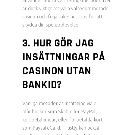
använder andra verifieringsmetoder. Det
är dock viktigt att välja välrenommerade
casinon och följa säkerhetstips för att
skydda din spelupplevelse.
3. HUR GÖR JAG
INSÄTTNINGAR PÅ
CASINON UTAN
BANKID?
Vanliga metoder är insättning via e-
plånböcker som Skrill eller PayPal,
kortbetalningar, eller förbetalda kort
som PaysafeCard. Trustly kan också