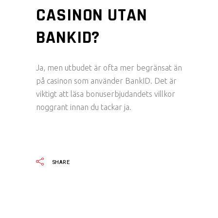
CASINON UTAN
BANKID?
Ja, men utbudet är ofta mer begränsat än
på casinon som använder BankID. Det är
viktigt att läsa bonuserbjudandets villkor
noggrant innan du tackar ja.
SHARE