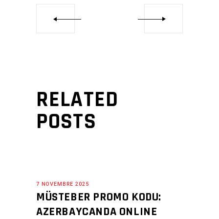
RELATED
POSTS
7 NOVEMBRE 2025
MÜSTEBER PROMO KODU:
AZERBAYCANDA ONLINE