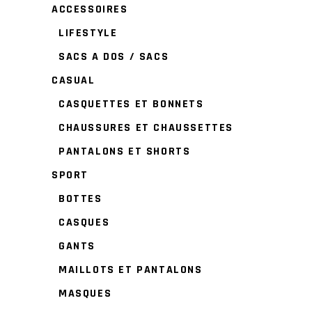
ACCESSOIRES
LIFESTYLE
SACS A DOS / SACS
CASUAL
CASQUETTES ET BONNETS
CHAUSSURES ET CHAUSSETTES
PANTALONS ET SHORTS
SPORT
BOTTES
CASQUES
GANTS
MAILLOTS ET PANTALONS
MASQUES