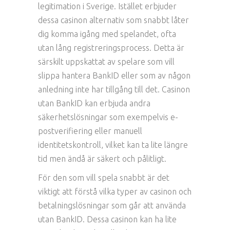
legitimation i Sverige. Istället erbjuder
dessa casinon alternativ som snabbt låter
dig komma igång med spelandet, ofta
utan lång registreringsprocess. Detta är
särskilt uppskattat av spelare som vill
slippa hantera BankID eller som av någon
anledning inte har tillgång till det. Casinon
utan BankID kan erbjuda andra
säkerhetslösningar som exempelvis e-
postverifiering eller manuell
identitetskontroll, vilket kan ta lite längre
tid men ändå är säkert och pålitligt.
För den som vill spela snabbt är det
viktigt att förstå vilka typer av casinon och
betalningslösningar som går att använda
utan BankID. Dessa casinon kan ha lite