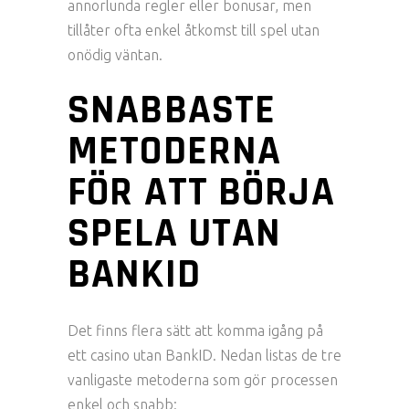
annorlunda regler eller bonusar, men
tillåter ofta enkel åtkomst till spel utan
onödig väntan.
SNABBASTE
METODERNA
FÖR ATT BÖRJA
SPELA UTAN
BANKID
Det finns flera sätt att komma igång på
ett casino utan BankID. Nedan listas de tre
vanligaste metoderna som gör processen
enkel och snabb: