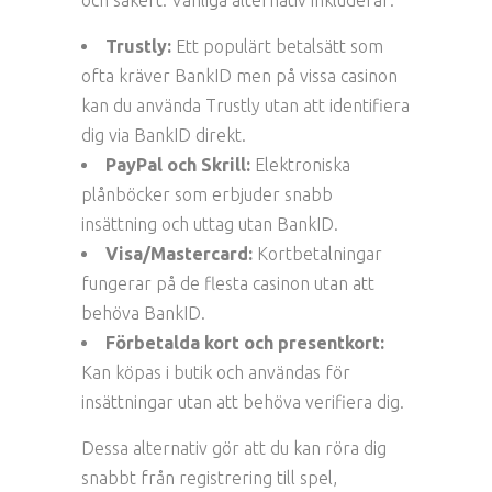
och säkert. Vanliga alternativ inkluderar:
Trustly:
Ett populärt betalsätt som
ofta kräver BankID men på vissa casinon
kan du använda Trustly utan att identifiera
dig via BankID direkt.
PayPal och Skrill:
Elektroniska
plånböcker som erbjuder snabb
insättning och uttag utan BankID.
Visa/Mastercard:
Kortbetalningar
fungerar på de flesta casinon utan att
behöva BankID.
Förbetalda kort och presentkort:
Kan köpas i butik och användas för
insättningar utan att behöva verifiera dig.
Dessa alternativ gör att du kan röra dig
snabbt från registrering till spel,