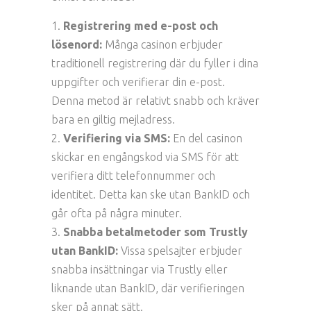
Registrering med e-post och
lösenord:
Många casinon erbjuder
traditionell registrering där du fyller i dina
uppgifter och verifierar din e-post.
Denna metod är relativt snabb och kräver
bara en giltig mejladress.
Verifiering via SMS:
En del casinon
skickar en engångskod via SMS för att
verifiera ditt telefonnummer och
identitet. Detta kan ske utan BankID och
går ofta på några minuter.
Snabba betalmetoder som Trustly
utan BankID:
Vissa spelsajter erbjuder
snabba insättningar via Trustly eller
liknande utan BankID, där verifieringen
sker på annat sätt.