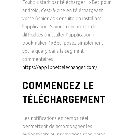
Tout » « start par télécharger 1xBet pour
android, c’est-à-dire en téléchargeant
votre fichier apk ensuite en installant
l’application. Si vous rencontrez des
difficultés à installer l’application i
bookmaker 1xBet, posez simplement
votre query dans la segment
commentaires
https://app1xbettelechanger.com/
.
COMMENCEZ LE
TÉLÉCHARGEMENT
Les notifications en temps réel
permettent de accompagner les
événements ou promotions sans being