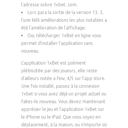
l’adresse sobre 1xbet. com.
Lors para la sortie de la version 13. 3,
l’une kklk améliorations les plus notables a
été l’amélioration de l’affichage.
Oui, télécharger 1xBet en ligne vous
permet d’installer l’application sans
nouveau.
L’application 1xBet est poliment
plébiscitée par des joueurs, elle reste
d’ailleurs notée a few, 4/5 sur l’app store.
Une fois installé, passez à la connexion
1xbet si vous avez déjà un projet actuel ou
faites-le nouveau. Vous devez maintenant
apprécier le jeu et l’application 1xBet sur
le iPhone ou le iPad. Que vous soyez en
déplacement, à la maison, ou n’importe où