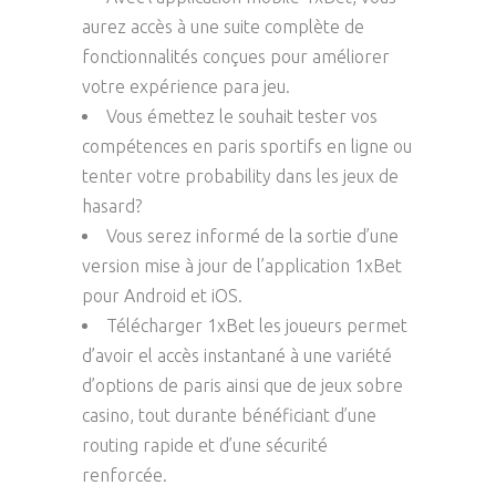
aurez accès à une suite complète de
fonctionnalités conçues pour améliorer
votre expérience para jeu.
Vous émettez le souhait tester vos
compétences en paris sportifs en ligne ou
tenter votre probability dans les jeux de
hasard?
Vous serez informé de la sortie d’une
version mise à jour de l’application 1xBet
pour Android et iOS.
Télécharger 1xBet les joueurs permet
d’avoir el accès instantané à une variété
d’options de paris ainsi que de jeux sobre
casino, tout durante bénéficiant d’une
routing rapide et d’une sécurité
renforcée.