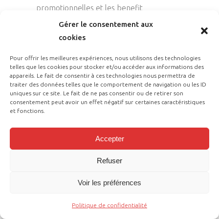
promotionnelles et les benefit
disponibles une fois connecté à le
Gérer le consentement aux
compte. Profitez sobre votre expérience
cookies
para jeu en plaçant des paris sportifs, en
Pour offrir les meilleures expériences, nous utilisons des technologies
jouant à des jeux de casino et sobre
telles que les cookies pour stocker et/ou accéder aux informations des
explorant toutes les fonctionnalités
appareils. Le fait de consentir à ces technologies nous permettra de
traiter des données telles que le comportement de navigation ou les ID
passionnantes offertes par la plateforme.
uniques sur ce site. Le fait de ne pas consentir ou de retirer son
Lorsque vous êtes prêt à télécharger
consentement peut avoir un effet négatif sur certaines caractéristiques
et fonctions.
1xbet apk ain à commencer cet aventure
de jeu, nous vous recommandons
Accepter
vivement de the faire directement à
partir de notre site usuel. Parce que c’est
Refuser
le meilleur moyen para garantir que vous
obtenez la dernière version de » « l’appli,
Voir les préférences
avec toutes des améliorations et des
fonctionnalités les plus récentes. Si vous
Politique de confidentialité