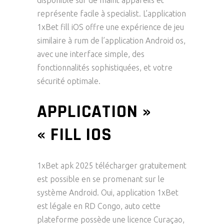
disponible sur de maint appareils et
représente facile à specialist. L’application
1xBet fill iOS offre une expérience de jeu
similaire à rum de l’application Android os,
avec une interface simple, des
fonctionnalités sophistiquées, et votre
sécurité optimale.
APPLICATION »
« FILL IOS
1xBet apk 2025 télécharger gratuitement
est possible en se promenant sur le
système Android. Oui, application 1xBet
est légale en RD Congo, auto cette
plateforme possède une licence Curaçao,