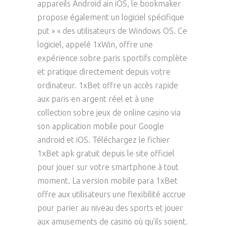
appareils Android ain iOS, le bookmaker
propose également un logiciel spécifique
put » « des utilisateurs de Windows OS. Ce
logiciel, appelé 1xWin, offre une
expérience sobre paris sportifs complète
et pratique directement depuis votre
ordinateur. 1xBet offre un accès rapide
aux paris en argent réel et à une
collection sobre jeux de online casino via
son application mobile pour Google
android et iOS. Téléchargez le fichier
1xBet apk gratuit depuis le site officiel
pour jouer sur votre smartphone à tout
moment. La version mobile para 1xBet
offre aux utilisateurs une flexibilité accrue
pour parier au niveau des sports et jouer
aux amusements de casino où qu’ils soient.