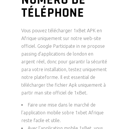
NUMÉRO DE
TÉLÉPHONE
Vous pouvez télécharger 1xBet APK en
Afrique uniquement sur notre web-site
officiel. Google Participate in ne propose
passing d’applications de london en
argent réel, donc pour garantir la sécurité
para votre installation, testez uniquement
notre plateforme. Il est essential de
télécharger the fichier Apk uniquement à
partir man site officiel de 1xBet.
Faire une mise dans le marché de
l’application mobile sobre 1xbet Afrique
reste facile et utile.
Avec l’application mobile 1xBet, vous