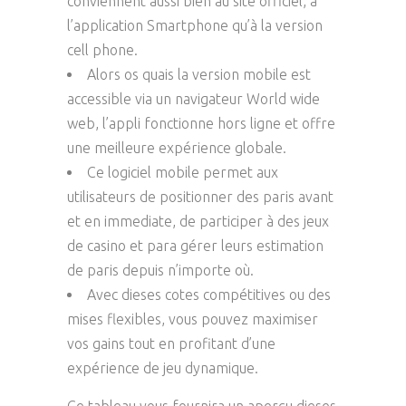
conviennent aussi bien au site officiel, à
l’application Smartphone qu’à la version
cell phone.
Alors os quais la version mobile est
accessible via un navigateur World wide
web, l’appli fonctionne hors ligne et offre
une meilleure expérience globale.
Ce logiciel mobile permet aux
utilisateurs de positionner des paris avant
et en immediate, de participer à des jeux
de casino et para gérer leurs estimation
de paris depuis n’importe où.
Avec dieses cotes compétitives ou des
mises flexibles, vous pouvez maximiser
vos gains tout en profitant d’une
expérience de jeu dynamique.