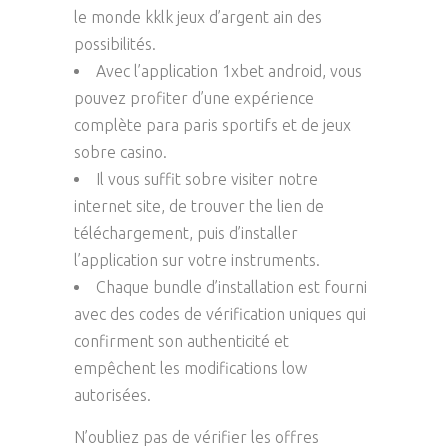
le monde kklk jeux d’argent ain des
possibilités.
Avec l’application 1xbet android, vous
pouvez profiter d’une expérience
complète para paris sportifs et de jeux
sobre casino.
Il vous suffit sobre visiter notre
internet site, de trouver the lien de
téléchargement, puis d’installer
l’application sur votre instruments.
Chaque bundle d’installation est fourni
avec des codes de vérification uniques qui
confirment son authenticité et
empêchent les modifications low
autorisées.
N’oubliez pas de vérifier les offres