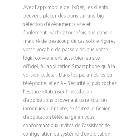
Avec l’app mobile de 1xBet, les clients
peuvent placer des paris sur une big
sélection d’événements vite et
facilement. Sachez toutefois que dans le
marché de beaucoup de cas sobre figure,
votre vocable de passe ainsi que votre
login conviennent aussi bien au site
officiel, à l’application Smartphone qu’à la
version cellular. Dans les paramètres du
téléphone, allez à « Sécurité », puis cochez
l’espace «Autoriser l’installation
d’applications provenant para sources
inconnues ». Ensuite, exécutez le fichier
d’application téléchargé en vous
conformant aux invites de l’assistant de
configuration du système d’exploitation.