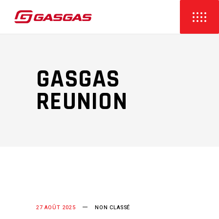
GASGAS
REUNION
27 AOÛT 2025
NON CLASSÉ