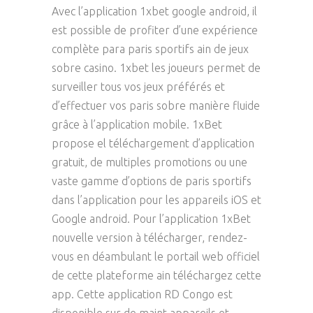
Avec l’application 1xbet google android, il
est possible de profiter d’une expérience
complète para paris sportifs ain de jeux
sobre casino. 1xbet les joueurs permet de
surveiller tous vos jeux préférés et
d’effectuer vos paris sobre manière fluide
grâce à l’application mobile. 1xBet
propose el téléchargement d’application
gratuit, de multiples promotions ou une
vaste gamme d’options de paris sportifs
dans l’application pour les appareils iOS et
Google android. Pour l’application 1xBet
nouvelle version à télécharger, rendez-
vous en déambulant le portail web officiel
de cette plateforme ain téléchargez cette
app. Cette application RD Congo est