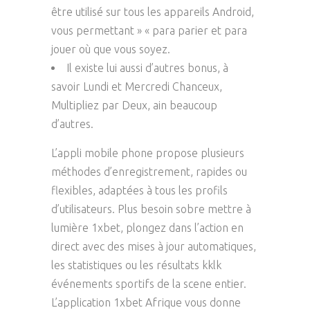
être utilisé sur tous les appareils Android,
vous permettant » « para parier et para
jouer où que vous soyez.
Il existe lui aussi d’autres bonus, à
savoir Lundi et Mercredi Chanceux,
Multipliez par Deux, ain beaucoup
d’autres.
L’appli mobile phone propose plusieurs
méthodes d’enregistrement, rapides ou
flexibles, adaptées à tous les profils
d’utilisateurs. Plus besoin sobre mettre à
lumière 1xbet, plongez dans l’action en
direct avec des mises à jour automatiques,
les statistiques ou les résultats kklk
événements sportifs de la scene entier.
L’application 1xbet Afrique vous donne