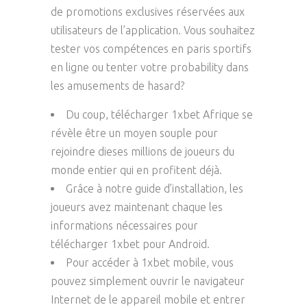
de promotions exclusives réservées aux
utilisateurs de l’application. Vous souhaitez
tester vos compétences en paris sportifs
en ligne ou tenter votre probability dans
les amusements de hasard?
Du coup, télécharger 1xbet Afrique se
révèle être un moyen souple pour
rejoindre dieses millions de joueurs du
monde entier qui en profitent déjà.
Grâce à notre guide d’installation, les
joueurs avez maintenant chaque les
informations nécessaires pour
télécharger 1xbet pour Android.
Pour accéder à 1xbet mobile, vous
pouvez simplement ouvrir le navigateur
Internet de le appareil mobile et entrer