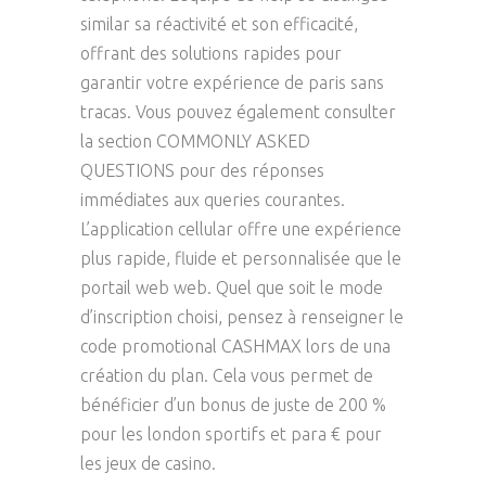
similar sa réactivité et son efficacité,
offrant des solutions rapides pour
garantir votre expérience de paris sans
tracas. Vous pouvez également consulter
la section COMMONLY ASKED
QUESTIONS pour des réponses
immédiates aux queries courantes.
L’application cellular offre une expérience
plus rapide, fluide et personnalisée que le
portail web web. Quel que soit le mode
d’inscription choisi, pensez à renseigner le
code promotional CASHMAX lors de una
création du plan. Cela vous permet de
bénéficier d’un bonus de juste de 200 %
pour les london sportifs et para € pour
les jeux de casino.