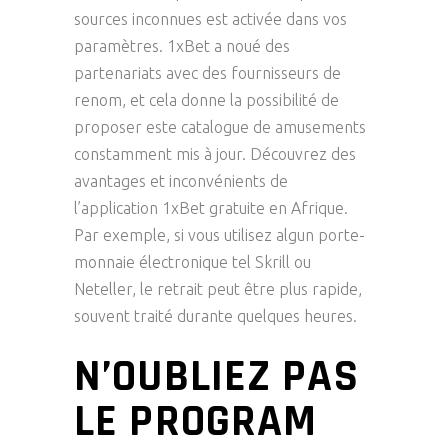
sources inconnues est activée dans vos
paramètres. 1xBet a noué des
partenariats avec des fournisseurs de
renom, et cela donne la possibilité de
proposer este catalogue de amusements
constamment mis à jour. Découvrez des
avantages et inconvénients de
l’application 1xBet gratuite en Afrique.
Par exemple, si vous utilisez algun porte-
monnaie électronique tel Skrill ou
Neteller, le retrait peut être plus rapide,
souvent traité durante quelques heures.
N’OUBLIEZ PAS
LE PROGRAM