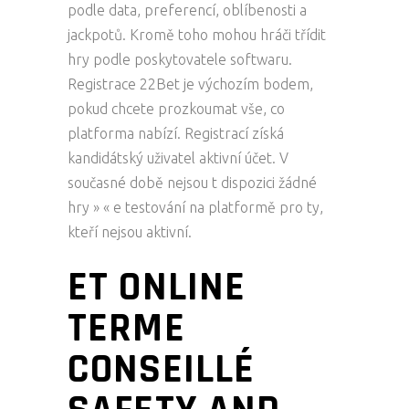
podle data, preferencí, oblíbenosti a
jackpotů. Kromě toho mohou hráči třídit
hry podle poskytovatele softwaru.
Registrace 22Bet je výchozím bodem,
pokud chcete prozkoumat vše, co
platforma nabízí. Registrací získá
kandidátský uživatel aktivní účet. V
současné době nejsou t dispozici žádné
hry » « e testování na platformě pro ty,
kteří nejsou aktivní.
ET ONLINE
TERME
CONSEILLÉ