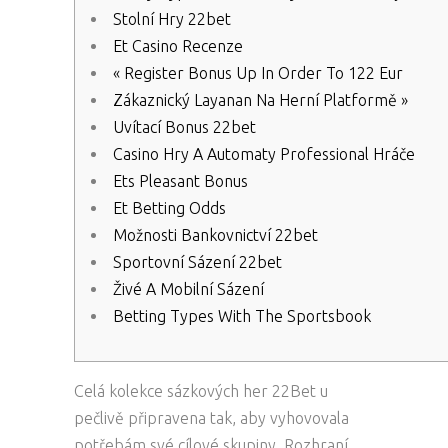
Stolní Hry 22bet
Et Casino Recenze
« Register Bonus Up In Order To 122 Eur
Zákaznický Layanan Na Herní Platformě »
Uvítací Bonus 22bet
Casino Hry A Automaty Professional Hráče
Ets Pleasant Bonus
Et Betting Odds
Možnosti Bankovnictví 22bet
Sportovní Sázení 22bet
Živé A Mobilní Sázení
Betting Types With The Sportsbook
Celá kolekce sázkových her 22Bet u
pečlivě připravena tak, aby vyhovovala
potřebám své cílové skupiny. Rozhraní