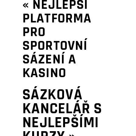
« NEJLEPŠÍ
PLATFORMA
PRO
SPORTOVNÍ
SÁZENÍ A
KASINO
SÁZKOVÁ
KANCELÁŘ S
NEJLEPŠÍMI