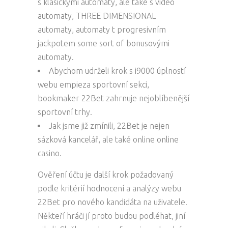
s klasickými automaty, ale také s video
automaty, THREE DIMENSIONAL
automaty, automaty t progresivním
jackpotem some sort of bonusovými
automaty.
Abychom udrželi krok s i9000 úplností
webu empieza sportovní sekci,
bookmaker 22Bet zahrnuje nejoblíbenější
sportovní trhy.
Jak jsme již zmínili, 22Bet je nejen
sázková kancelář, ale také online online
casino.
Ověření účtu je další krok požadovaný
podle kritérií hodnocení a analýzy webu
22Bet pro nového kandidáta na uživatele.
Někteří hráči jí proto budou podléhat, jiní