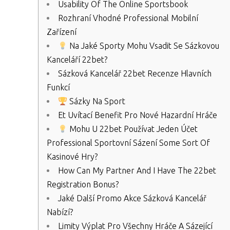
Usability Of The Online Sportsbook
Rozhraní Vhodné Professional Mobilní
Zařízení
Na Jaké Sporty Mohu Vsadit Se Sázkovou
Kanceláří 22bet?
Sázková Kancelář 22bet Recenze Hlavních
Funkcí
Sázky Na Sport
Et Uvítací Benefit Pro Nové Hazardní Hráče
Mohu U 22bet Používat Jeden Účet
Professional Sportovní Sázení Some Sort Of
Kasinové Hry?
How Can My Partner And I Have The 22bet
Registration Bonus?
Jaké Další Promo Akce Sázková Kancelář
Nabízí?
Limity Výplat Pro Všechny Hráče A Sázející