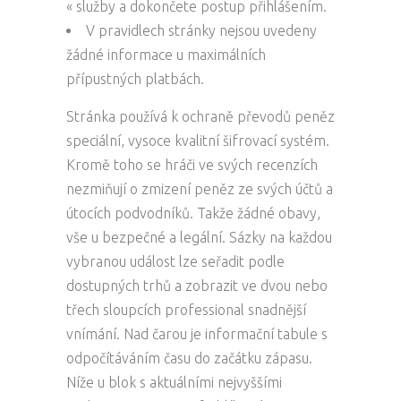
« služby a dokončete postup přihlášením.
V pravidlech stránky nejsou uvedeny
žádné informace u maximálních
přípustných platbách.
Stránka používá k ochraně převodů peněz
speciální, vysoce kvalitní šifrovací systém.
Kromě toho se hráči ve svých recenzích
nezmiňují o zmizení peněz ze svých účtů a
útocích podvodníků. Takže žádné obavy,
vše u bezpečné a legální. Sázky na každou
vybranou událost lze seřadit podle
dostupných trhů a zobrazit ve dvou nebo
třech sloupcích professional snadnější
vnímání. Nad čarou je informační tabule s
odpočítáváním času do začátku zápasu.
Níže u blok s aktuálními nejvyššími