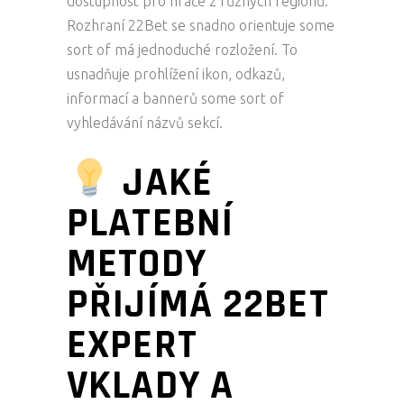
dostupnost pro hráče z různých regionů.
Rozhraní 22Bet se snadno orientuje some
sort of má jednoduché rozložení. To
usnadňuje prohlížení ikon, odkazů,
informací a bannerů some sort of
vyhledávání názvů sekcí.
JAKÉ
PLATEBNÍ
METODY
PŘIJÍMÁ 22BET
EXPERT
VKLADY A