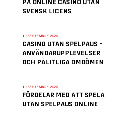
PÅ ONLINE CASINO UTAN
SVENSK LICENS
10 SEPTEMBRE 2025
CASINO UTAN SPELPAUS –
ANVÄNDARUPPLEVELSER
OCH PÅLITLIGA OMDÖMEN
10 SEPTEMBRE 2025
FÖRDELAR MED ATT SPELA
UTAN SPELPAUS ONLINE