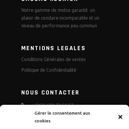
Notre gamme de motos garantit un
plaisir de conduire incomparable et un
niveau de performance peu commun
MENTIONS LEGALES
Conditions Générales de ventes
Politique de Confidentialité
NOUS CONTACTER
+ (262) 692 72 50 57
Gérer le consentement aux
bruno.diffusion.motos
cookies