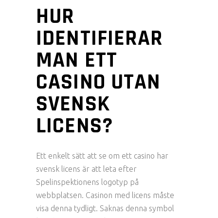
HUR
IDENTIFIERAR
MAN ETT
CASINO UTAN
SVENSK
LICENS?
Ett enkelt sätt att se om ett casino har
svensk licens är att leta efter
Spelinspektionens logotyp på
webbplatsen. Casinon med licens måste
visa denna tydligt. Saknas denna symbol