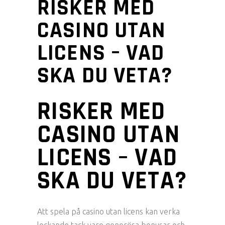
RISKER MED
CASINO UTAN
LICENS – VAD
SKA DU VETA?
RISKER MED
CASINO UTAN
LICENS – VAD
SKA DU VETA?
Att spela på casino utan licens kan verka