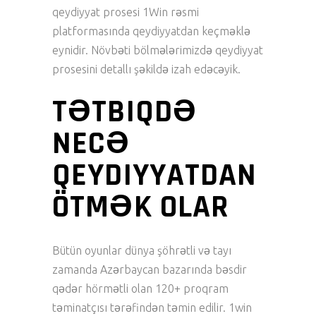
qeydiyyat prosesi 1Win rəsmi
platformasında qeydiyyatdan keçməklə
eynidir. Növbəti bölmələrimizdə qeydiyyat
prosesini detallı şəkildə izah edəcəyik.
TƏTBIQDƏ
NECƏ
QEYDIYYATDAN
ÖTMƏK OLAR
Bütün oyunlar dünya şöhrətli və tayı
zamanda Azərbaycan bazarında bəsdir
qədər hörmətli olan 120+ proqram
təminatçısı tərəfindən təmin edilir. 1win