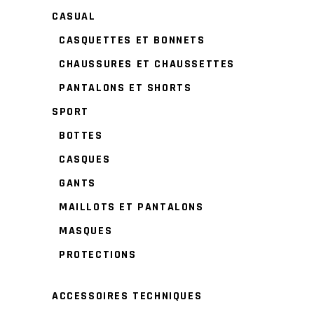
CASUAL
CASQUETTES ET BONNETS
CHAUSSURES ET CHAUSSETTES
PANTALONS ET SHORTS
SPORT
BOTTES
CASQUES
GANTS
MAILLOTS ET PANTALONS
MASQUES
PROTECTIONS
ACCESSOIRES TECHNIQUES