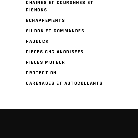
CHAINES ET COURONNES ET
PIGNONS
ECHAPPEMENTS
GUIDON ET COMMANDES
PADDOCK
PIECES CNC ANODISEES
PIECES MOTEUR
PROTECTION
CARENAGES ET AUTOCOLLANTS