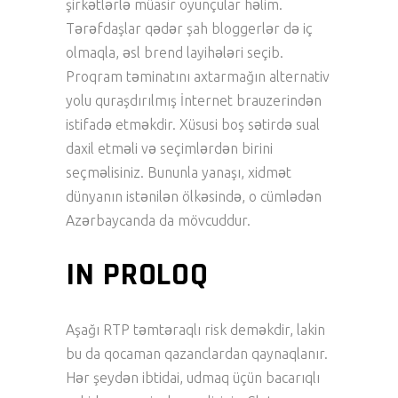
şirkətlərlə müasir oyunçular həlim.
Tərəfdaşlar qədər şah bloggerlər də iç
olmaqla, əsl brend layihələri seçib.
Proqram təminatını axtarmağın alternativ
yolu quraşdırılmış İnternet brauzerindən
istifadə etməkdir. Xüsusi boş sətirdə sual
daxil etməli və seçimlərdən birini
seçməlisiniz. Bununla yanaşı, xidmət
dünyanın istənilən ölkəsində, o cümlədən
Azərbaycanda da mövcuddur.
IN PROLOQ
Aşağı RTP təmtəraqlı risk deməkdir, lakin
bu da qocaman qazanclardan qaynaqlanır.
Hər şeydən ibtidai, udmaq üçün bacarıqlı