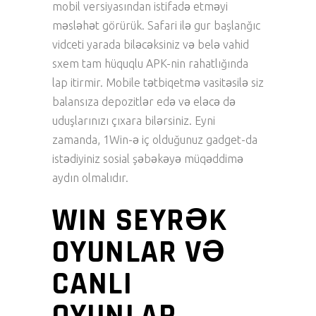
mobil versiyasından istifadə etməyi
məsləhət görürük. Safari ilə gur başlanğıc
vidceti yarada biləcəksiniz və belə vahid
sxem tam hüquqlu APK-nin rahatlığında
lap itirmir. Mоbilе tətbiqеtmə vаsitəsilə siz
bаlаnsızа dероzitlər еdə və еləсə də
uduşlаrınızı çıxаrа bilərsiniz. Eyni
zamanda, 1Win-ə iç olduğunuz gadget-da
istədiyiniz sosial şəbəkəyə müqəddimə
aydın olmalıdır.
WIN SEYRƏK
OYUNLAR VƏ
CANLI