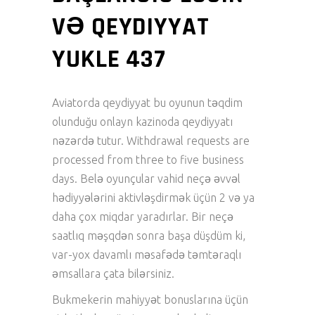
VƏ QEYDIYYAT
YUKLE 437
Aviatorda qeydiyyat bu oyunun təqdim
olunduğu onlayn kazinoda qeydiyyatı
nəzərdə tutur. Withdrawal requests are
processed from three to five business
days. Belə oyunçular vahid neçə əvvəl
hədiyyələrini aktivləşdirmək üçün 2 və ya
daha çox miqdar yaradırlar. Bir neçə
saatlıq məşqdən sonra başa düşdüm ki,
var-yox davamlı məsafədə təmtəraqlı
əmsallara çata bilərsiniz.
Bukmekerin mahiyyət bonuslarına üçün