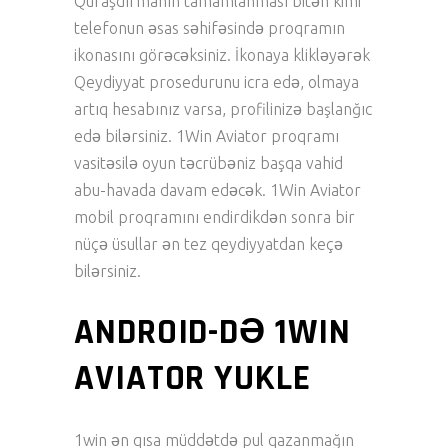
Quraşdırmanın tamamlanması bitən kimi
telefonun əsas səhifəsində proqramın
ikonasını görəcəksiniz. İkonaya klikləyərək
Qeydiyyat prosedurunu icra edə, olmaya
artıq hesabınız varsa, profilinizə başlanğıc
edə bilərsiniz. 1Win Aviator proqramı
vasitəsilə oyun təcrübəniz başqa vahid
abu-havada davam edəcək. 1Win Aviator
mobil proqramını endirdikdən sonra bir
nüçə üsullar ən tez qeydiyyatdan keçə
bilərsiniz.
ANDROID-DƏ 1WIN
AVIATOR YUKLE
1win ən qısa müddətdə pul qazanmağın