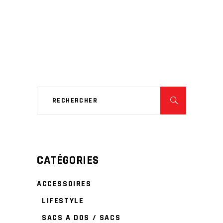
CATÉGORIES
ACCESSOIRES
LIFESTYLE
SACS A DOS / SACS