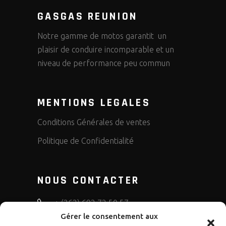
GASGAS REUNION
Notre gamme de motos garantit un
plaisir de conduire incomparable et un
niveau de performance peu commun
MENTIONS LEGALES
Conditions Générales de ventes
Politique de Confidentialité
NOUS CONTACTER
+ (262) 692 72 50 57
Gérer le consentement aux
bruno.diffusion.motos