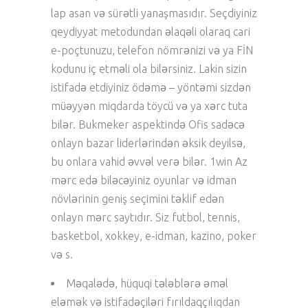
lap asan və sürətli yanaşmasıdır. Seçdiyiniz
qeydiyyat metodundan əlaqəli olaraq cari
e-poçtunuzu, telefon nömrənizi və ya FİN
kodunu iç etməli ola bilərsiniz. Lakin sizin
istifadə etdiyiniz ödəmə – yöntəmi sizdən
müəyyən miqdarda töycü və ya xərc tuta
bilər. Bukmeker aspektində Ofis sadəcə
onlayn bazar liderlərindən əksik deyilsə,
bu onlara vahid əvvəl verə bilər. 1win Az
mərc edə biləcəyiniz oyunlar və idman
növlərinin geniş seçimini təklif edən
onlayn mərc saytıdır. Siz futbol, ​​tennis,
basketbol, ​​xokkey, e-idman, kazino, poker
və s.
Məqalədə, hüquqi tələblərə əməl
eləmək və istifadəçiləri fırıldaqçılıqdan