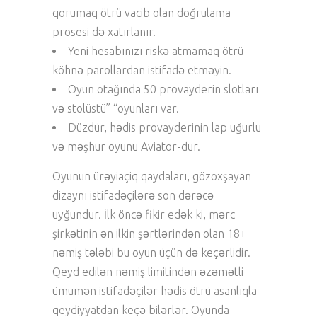
qorumaq ötrü vacib olan doğrulama
prosesi də xatırlanır.
Yeni hesabınızı riskə atmamaq ötrü
köhnə parollardan istifadə etməyin.
Oyun otağında 50 provayderin slotları
və stolüstü” “oyunları var.
Düzdür, hədis provayderinin lap uğurlu
və məşhur oyunu Aviator-dur.
Oyunun ürəyiaçiq qaydaları, gözoxşayan
dizaynı istifadəçilərə son dərəcə
uyğundur. İlk öncə fikir edək ki, mərc
şirkətinin ən ilkin şərtlərindən olan 18+
nəmiş tələbi bu oyun üçün də keçərlidir.
Qeyd edilən nəmiş limitindən əzəmətli
ümumən istifadəçilər hədis ötrü asanlıqla
qeydiyyatdan keçə bilərlər. Oyunda