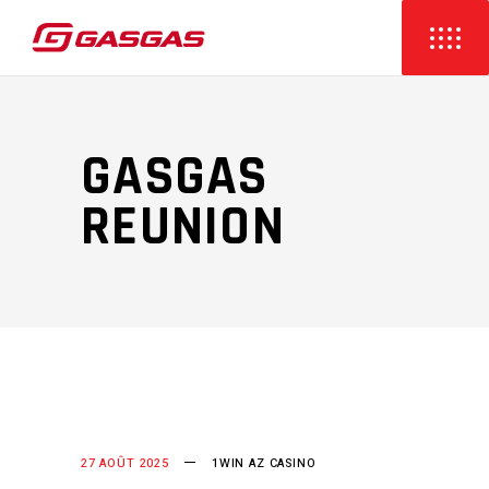
GASGAS
REUNION
27 AOÛT 2025
1WIN AZ CASINO