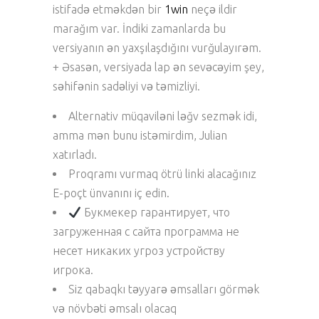
istifadə etməkdən bir
1win
neçə ildir
marağım var. İndiki zamanlarda bu
versiyanın ən yaxşılaşdığını vurğulayırəm.
+ Əsasən, versiyada lap ən sevəcəyim şey,
səhifənin sadəliyi və təmizliyi.
Alternativ müqaviləni ləğv sezmək idi,
amma mən bunu istəmirdim, Julian
xatırladı.
Proqramı vurmaq ötrü linki alacağınız
E-poçt ünvanını iç edin.
Букмекер гарантирует, что
загруженная с сайта программа не
несет никаких угроз устройству
игрока.
Siz qabaqkı təyyarə əmsalları görmək
və növbəti əmsalı olacaq