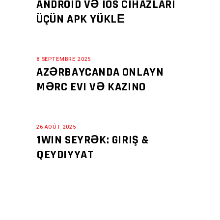
ANDROID VƏ IOS CIHAZLARI
ÜÇÜN APK YÜKLЕ
8 SEPTEMBRE 2025
AZƏRBAYCANDA ONLAYN
MƏRC EVI VƏ KAZINO
26 AOÛT 2025
1WIN SEYRƏK: GIRIŞ &
QEYDIYYAT