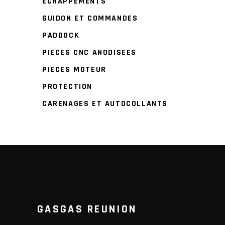
ECHAPPEMENTS
GUIDON ET COMMANDES
PADDOCK
PIECES CNC ANODISEES
PIECES MOTEUR
PROTECTION
CARENAGES ET AUTOCOLLANTS
GASGAS REUNION