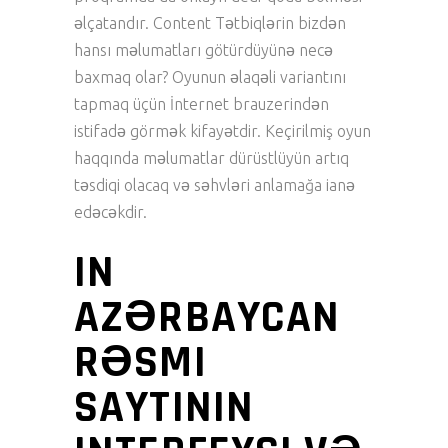
əlçatandır. Content Tətbiqlərin bizdən
hansı məlumatları götürdüyünə necə
baxmaq olar? Oyunun əlaqəli variantını
tapmaq üçün İnternet brauzerindən
istifadə görmək kifayətdir. Keçirilmiş oyun
haqqında məlumatlar dürüstlüyün artıq
təsdiqi olacaq və səhvləri anlamağa ianə
edəcəkdir.
IN
AZƏRBAYCAN
RƏSMI
SAYTININ