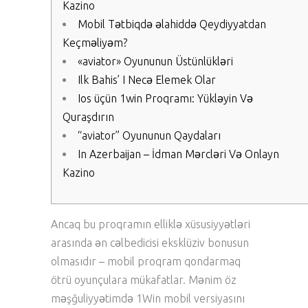
Kazino
Mobil Tətbiqdə əlahiddə Qeydiyyatdan
Keçməliyəm?
«aviator» Oyununun Üstünlükləri
Ilk Bahis’ I Necə Elemek Olar
Ios üçün 1win Proqramı: Yükləyin Və
Quraşdırın
“aviator” Oyununun Qaydaları
In Azerbaijan – İdman Mərcləri Və Onlayn
Kazino
Ancaq bu proqramın elliklə xüsusiyyətləri
arasında ən cəlbedicisi eksklüziv bonusun
olmasıdır – mobil proqram qondarmaq
ötrü oyunçulara mükafatlar. Mənim öz
məşğuliyyətimdə 1Win mobil versiyasını