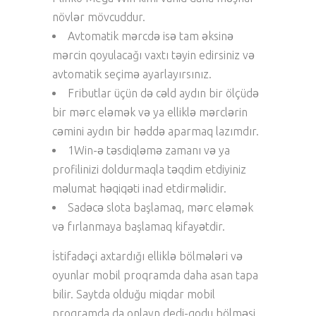
növlər mövcuddur.
Avtomatik mərcdə isə tam əksinə
mərcin qoyulacağı vaxtı təyin edirsiniz və
avtomatik seçimə ayarlayırsınız.
Fributlar üçün də cəld aydın bir ölçüdə
bir mərc eləmək və ya elliklə mərclərin
cəmini aydın bir həddə aparmaq lazımdır.
1Win-ə təsdiqləmə zamanı və ya
profilinizi doldurmaqla təqdim etdiyiniz
məlumat həqiqəti inad etdirməlidir.
Sadəcə slota başlamaq, mərc eləmək
və fırlanmaya başlamaq kifayətdir.
İstifadəçi axtardığı elliklə bölmələri və
oyunlar mobil proqramda daha asan tapa
bilir. Saytda olduğu miqdar mobil
proqramda da onlayn dedi-qodu bölməsi