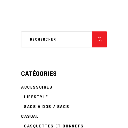
CATÉGORIES
ACCESSOIRES
LIFESTYLE
SACS A DOS / SACS
CASUAL
CASQUETTES ET BONNETS