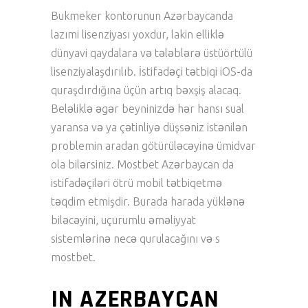
Bukmeker kontorunun Azərbaycanda
lazımi lisenziyası yoxdur, lakin elliklə
dünyavi qaydalara və tələblərə üstüörtülü
lisenziyalaşdırılıb. İstifadəçi tətbiqi iOS-da
quraşdırdığına üçün artıq bəxşiş alacaq.
Beləliklə əgər beyninizdə hər hansı sual
yaransa və ya çətinliyə düşsəniz istənilən
problemin aradan götürüləcəyinə ümidvar
ola bilərsiniz. Mostbet Azərbaycan da
istifadəçiləri ötrü mobil tətbiqetmə
təqdim etmişdir. Burada harada yüklənə
biləcəyini, uçurumlu əməliyyat
sistemlərinə necə qurulacağını və s
mostbet.
IN AZERBAYCAN