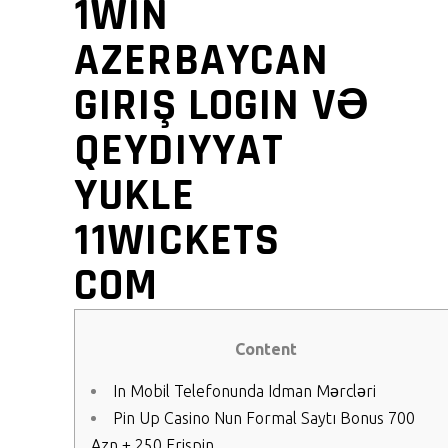
1WIN
AZERBAYCAN
GIRIŞ LOGIN VƏ
QEYDIYYAT
YUKLE
11WICKETS
COM
Content
In Mobil Telefonunda Idman Mərcləri
Pin Up Casino Nun Formal Saytı Bonus 700
Azn + 250 Frispin