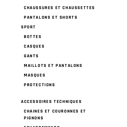
CHAUSSURES ET CHAUSSETTES
PANTALONS ET SHORTS
SPORT
BOTTES
CASQUES
GANTS
MAILLOTS ET PANTALONS
MASQUES
PROTECTIONS
ACCESSOIRES TECHNIQUES
CHAINES ET COURONNES ET
PIGNONS