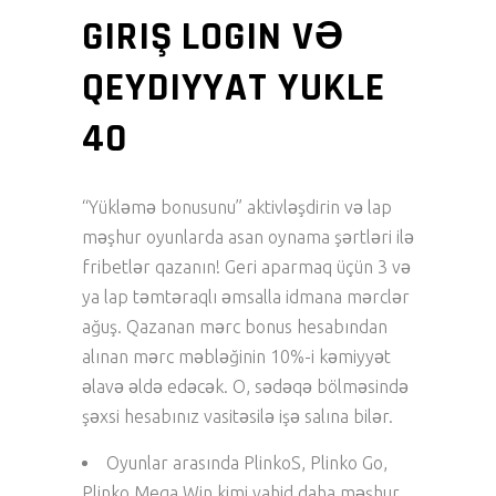
GIRIŞ LOGIN VƏ
QEYDIYYAT YUKLE
40
“Yükləmə bonusunu” aktivləşdirin və lap
məşhur oyunlarda asan oynama şərtləri ilə
fribetlər qazanın! Geri aparmaq üçün 3 və
ya lap təmtəraqlı əmsalla idmana mərclər
ağuş. Qazanan mərc bonus hesabından
alınan mərc məbləğinin 10%-i kəmiyyət
əlavə əldə edəcək. O, sədəqə bölməsində
şəxsi hesabınız vasitəsilə işə salına bilər.
Oyunlar arasında PlinkoS, Plinko Go,
Plinko Mega Win kimi vahid daha məşhur