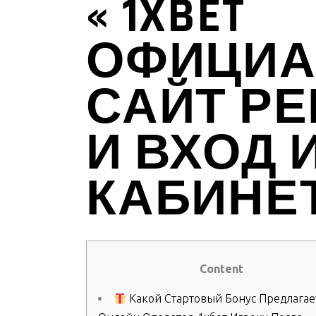
« 1XBET
ОФИЦИ
САЙТ Р
И ВХОД 
КАБИНЕТ
Content
Какой Стартовый Бонус Предлагае