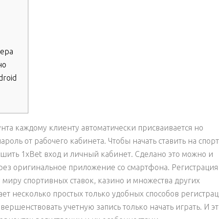
кера
но
roid
нта каждому клиенту автоматически присваивается но
роль от рабочего кабинета. Чтобы начать ставить на спорт
ршить 1xBet вход и личный кабинет. Сделано это можно и
ерез оригинальное приложение со смартфона. Регистрация
 миру спортивных ставок, казино и множества других
ет несколько простых только удобных способов регистрац
вершенствовать учетную запись только начать играть. И э