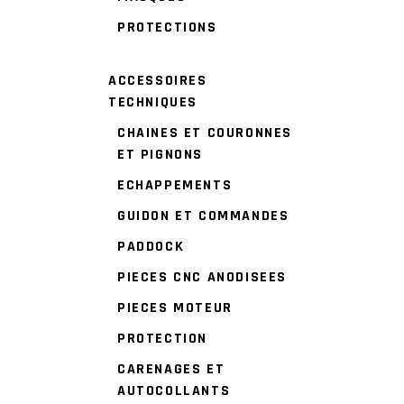
PROTECTIONS
ACCESSOIRES
TECHNIQUES
CHAINES ET COURONNES
ET PIGNONS
ECHAPPEMENTS
GUIDON ET COMMANDES
PADDOCK
PIECES CNC ANODISEES
PIECES MOTEUR
PROTECTION
CARENAGES ET
AUTOCOLLANTS