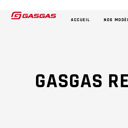
ACCUEIL
NOS MODÈ
GASGAS R