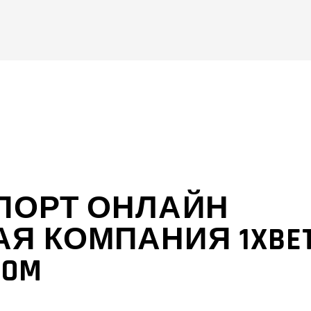
СПОРТ ОНЛАЙН
Я КОМПАНИЯ 1XBE
COM