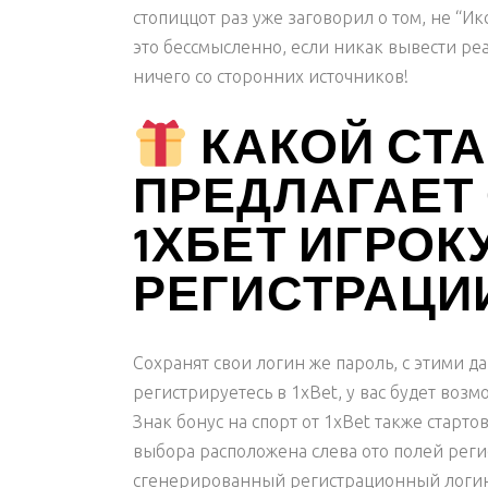
стопиццот раз уже заговорил о том, не “Ик
это бессмысленно, если никак вывести ре
ничего со сторонних источников!
КАКОЙ СТ
ПРЕДЛАГАЕТ
1ХБЕТ ИГРОК
РЕГИСТРАЦИ
Сохранят свои логин же пароль, с этими д
регистрируетесь в 1xBet, у вас будет воз
Знак бонус на спорт от 1xBet также старт
выбора расположена слева ото полей реги
сгенерированный регистрационный логин 