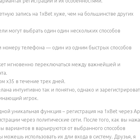
вариантах регистрации и их особенностями.
етную запись на 1xBet хуже, чем на большинстве других
ели могут выбрать один один нескольких способов
и номеру телефона — один из одним быстрых способов
ожет мгновенно переключаться между важнейшей и
та.
м х35 в течение трех дней.
лана интуитивно так и понятно, однако и зарегистрироват
чинающий игрок.
дной уникальная функция – регистрация на 1xBet через Ap
истрации через политические сети. После того, как вы наж
ы вариантов в варьируются от выбранного способов
Вы можешь использовать их дли входа в систему. Друзья, я