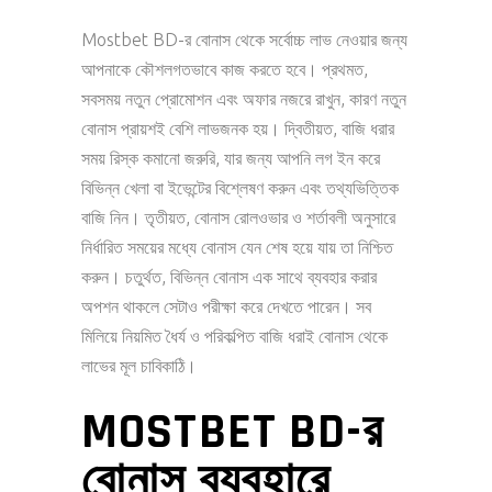
Mostbet BD-র বোনাস থেকে সর্বোচ্চ লাভ নেওয়ার জন্য
আপনাকে কৌশলগতভাবে কাজ করতে হবে। প্রথমত,
সবসময় নতুন প্রোমোশন এবং অফার নজরে রাখুন, কারণ নতুন
বোনাস প্রায়শই বেশি লাভজনক হয়। দ্বিতীয়ত, বাজি ধরার
সময় রিস্ক কমানো জরুরি, যার জন্য আপনি লগ ইন করে
বিভিন্ন খেলা বা ইভেন্টের বিশ্লেষণ করুন এবং তথ্যভিত্তিক
বাজি নিন। তৃতীয়ত, বোনাস রোলওভার ও শর্তাবলী অনুসারে
নির্ধারিত সময়ের মধ্যে বোনাস যেন শেষ হয়ে যায় তা নিশ্চিত
করুন। চতুর্থত, বিভিন্ন বোনাস এক সাথে ব্যবহার করার
অপশন থাকলে সেটাও পরীক্ষা করে দেখতে পারেন। সব
মিলিয়ে নিয়মিত ধৈর্য ও পরিকল্পিত বাজি ধরাই বোনাস থেকে
লাভের মূল চাবিকাঠি।
MOSTBET BD-র
বোনাস ব্যবহারে