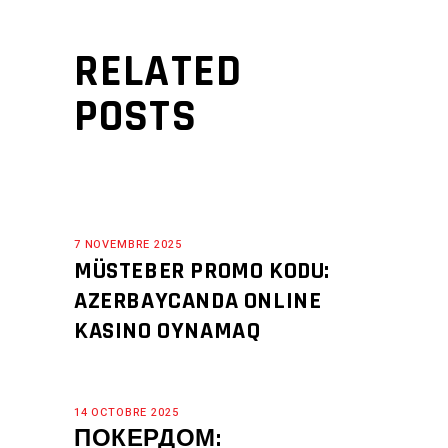
RELATED
POSTS
7 NOVEMBRE 2025
MÜSTEBER PROMO KODU:
AZERBAYCANDA ONLINE
KASINO OYNAMAQ
14 OCTOBRE 2025
ПОКЕРДОМ: