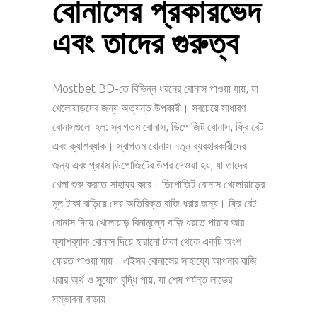
বোনাসের প্রকারভেদ
এবং তাদের গুরুত্ব
Mostbet BD-তে বিভিন্ন ধরনের বোনাস পাওয়া যায়, যা
খেলোয়াড়দের জন্য অত্যন্ত উপকারী। সবচেয়ে সাধারণ
বোনাসগুলো হল: স্বাগতম বোনাস, ডিপোজিট বোনাস, ফ্রি বেট
এবং ক্যাশব্যাক। স্বাগতম বোনাস নতুন ব্যবহারকারীদের
জন্য এবং প্রথম ডিপোজিটের উপর দেওয়া হয়, যা তাদের
খেলা শুরু করতে সাহায্য করে। ডিপোজিট বোনাস খেলোয়াড়ের
মূল টাকা বাড়িয়ে দেয় অতিরিক্ত বাজি ধরার জন্য। ফ্রি বেট
বোনাস দিয়ে খেলোয়াড় বিনামূল্যে বাজি ধরতে পারবে আর
ক্যাশব্যাক বোনাস দিয়ে হারানো টাকা থেকে একটি অংশ
ফেরত পাওয়া যায়। এইসব বোনাসের সাহায্যে আপনার বাজি
ধরার অর্থ ও সুযোগ বৃদ্ধি পায়, যা শেষ পর্যন্ত লাভের
সম্ভাবনা বাড়ায়।