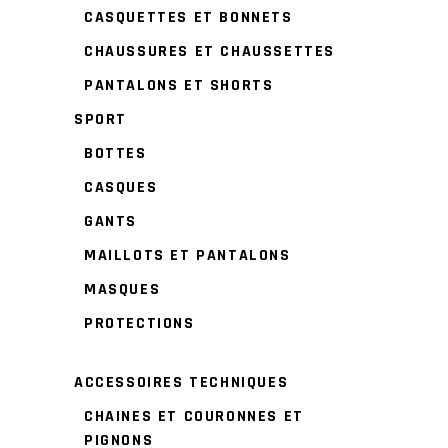
CASQUETTES ET BONNETS
CHAUSSURES ET CHAUSSETTES
PANTALONS ET SHORTS
SPORT
BOTTES
CASQUES
GANTS
MAILLOTS ET PANTALONS
MASQUES
PROTECTIONS
ACCESSOIRES TECHNIQUES
CHAINES ET COURONNES ET
PIGNONS