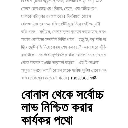
বিধিমালা (টার্মস অ্যান্ড কন্ডিশন) ভালভাবে পড়ে নিন। এতে
বোনাস রোলওভার এর পরিমাণ, মেয়াদ, এবং বাজির ধরণ
সম্পর্কে পরিষ্কার ধারণা পাবেন। দ্বিতীয়ত, বোনাস
রোলওভারের ন্যূনতম বাজি রেটেট বুঝে নিয়ে সেই অনুযায়ী
বাজি ধরুন। তৃতীয়ত, বোনাস দ্রুত ব্যবহার করতে হবে, কারণ
অনেক বোনাসের সময়সীমা নির্দিষ্ট থাকে। চতুর্থত, বড় বাজি না
দিয়ে ছোট বাজি নিয়ে বোনাস শেষ করার চেষ্টা করুন যাতে ঝুঁকি
কম থাকে। সবশেষে, সুপরিকল্পিত বাজি কৌশল নিন যা বোনাস
থেকে লাভবান হওয়ার সম্ভাবনা বাড়াবে। এই টিপসগুলো
অনুসরণ করলে আপনি বোনাস থেকে সর্বোচ্চ সুবিধা নেবেন এবং
বাজির সাফল্যের সম্ভাবনা বাড়বে।
mostbet লগইন
বোনাস থেকে সর্বোচ্চ
লাভ নিশ্চিত করার
কার্যকর পথো