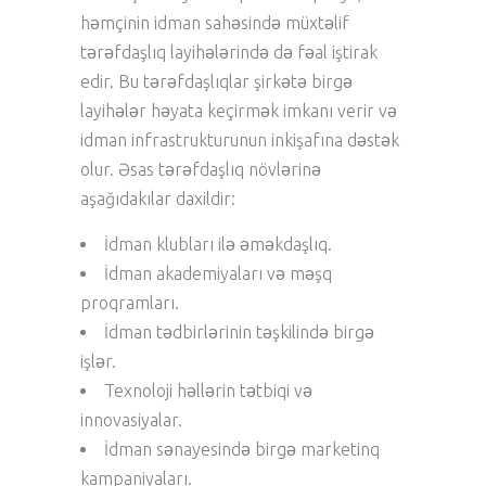
həmçinin idman sahəsində müxtəlif
tərəfdaşlıq layihələrində də fəal iştirak
edir. Bu tərəfdaşlıqlar şirkətə birgə
layihələr həyata keçirmək imkanı verir və
idman infrastrukturunun inkişafına dəstək
olur. Əsas tərəfdaşlıq növlərinə
aşağıdakılar daxildir:
İdman klubları ilə əməkdaşlıq.
İdman akademiyaları və məşq
proqramları.
İdman tədbirlərinin təşkilində birgə
işlər.
Texnoloji həllərin tətbiqi və
innovasiyalar.
İdman sənayesində birgə marketinq
kampaniyaları.