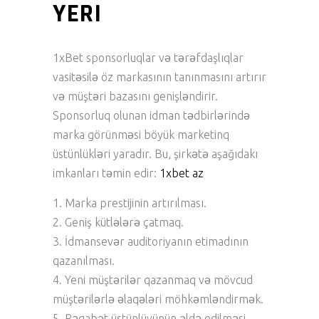
YERI
1xBet sponsorluqlar və tərəfdaşlıqlar
vasitəsilə öz markasının tanınmasını artırır
və müştəri bazasını genişləndirir.
Sponsorluq olunan idman tədbirlərində
marka görünməsi böyük marketinq
üstünlükləri yaradır. Bu, şirkətə aşağıdakı
imkanları təmin edir:
1xbet az
Marka prestijinin artırılması.
Geniş kütlələrə çatmaq.
İdmansevər auditoriyanın etimadının
qazanılması.
Yeni müştərilər qazanmaq və mövcud
müştərilərlə əlaqələri möhkəmləndirmək.
Rəqabət üstünlüyünün əldə edilməsi.