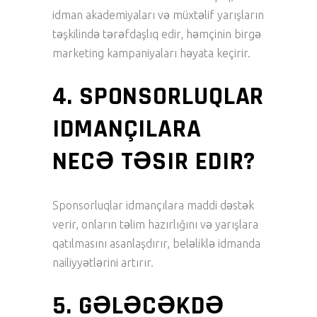
idman akademiyaları və müxtəlif yarışların
təşkilində tərəfdaşlıq edir, həmçinin birgə
marketing kampaniyaları həyata keçirir.
4. SPONSORLUQLAR
IDMANÇILARA
NECƏ TƏSIR EDIR?
Sponsorluqlar idmançılara maddi dəstək
verir, onların təlim hazırlığını və yarışlara
qatılmasını asanlaşdırır, beləliklə idmanda
nailiyyətlərini artırır.
5. GƏLƏCƏKDƏ