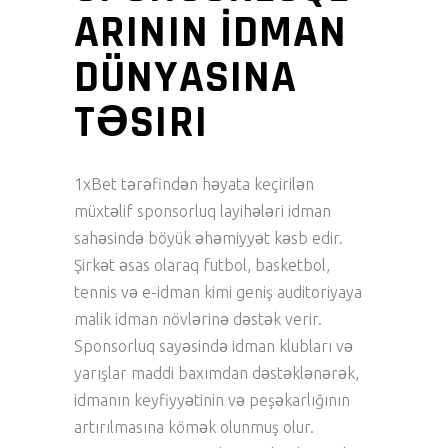
ARININ İDMAN
DÜNYASINA
TƏSIRI
1xBet tərəfindən həyata keçirilən
müxtəlif sponsorluq layihələri idman
sahəsində böyük əhəmiyyət kəsb edir.
Şirkət əsas olaraq futbol, basketbol,
tennis və e-idman kimi geniş auditoriyaya
malik idman növlərinə dəstək verir.
Sponsorluq sayəsində idman klubları və
yarışlar maddi baxımdan dəstəklənərək,
idmanın keyfiyyətinin və peşəkarlığının
artırılmasına kömək olunmuş olur.