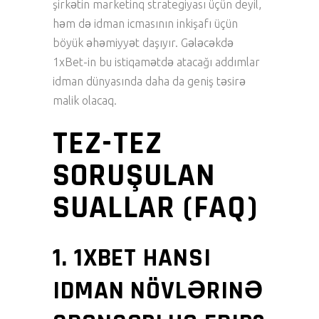
şirkətin marketinq strategiyası üçün deyil,
həm də idman icmasının inkişafı üçün
böyük əhəmiyyət daşıyır. Gələcəkdə
1xBet-in bu istiqamətdə atacağı addımlar
idman dünyasında daha da geniş təsirə
malik olacaq.
TEZ-TEZ
SORUŞULAN
SUALLAR (FAQ)
1. 1XBET HANSI
IDMAN NÖVLƏRINƏ