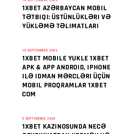
14 SEPTEMBRE 2025
1XBET AZƏRBAYCAN MOBIL
TƏTBIQI: ÜSTÜNLÜKLƏRI VƏ
YÜKLƏMƏ TƏLIMATLARI
10 SEPTEMBRE 2025
1XBET MOBILE YUKLE 1XBET
APK & APP ANDROID, IPHONE
ILƏ IDMAN MƏRCLƏRI ÜÇÜN
MOBIL PROQRAMLAR 1XBET
COM
5 SEPTEMBRE 2025
1XBET KAZINOSUNDA NECƏ