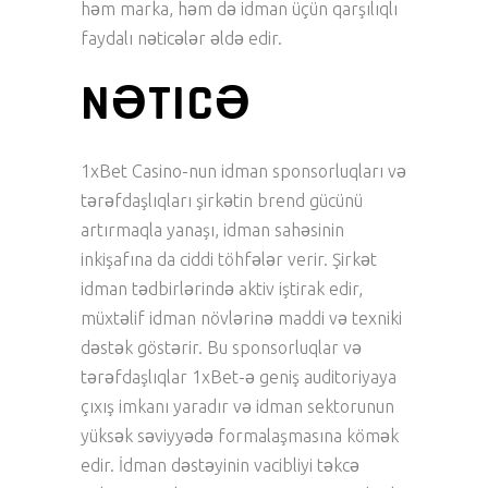
həm marka, həm də idman üçün qarşılıqlı
faydalı nəticələr əldə edir.
NƏTICƏ
1xBet Casino-nun idman sponsorluqları və
tərəfdaşlıqları şirkətin brend gücünü
artırmaqla yanaşı, idman sahəsinin
inkişafına da ciddi töhfələr verir. Şirkət
idman tədbirlərində aktiv iştirak edir,
müxtəlif idman növlərinə maddi və texniki
dəstək göstərir. Bu sponsorluqlar və
tərəfdaşlıqlar 1xBet-ə geniş auditoriyaya
çıxış imkanı yaradır və idman sektorunun
yüksək səviyyədə formalaşmasına kömək
edir. İdman dəstəyinin vacibliyi təkcə