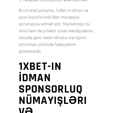
Bu strateji yanaşma, 1xBet-in idman və
oyun bazarlarında lider mövqeyini
qorumasına xidmət edir. Marketinqin bu
növü həm də şirkətin sosial məsuliyyətinin,
xüsusilə gənc nəslin idmana marağının
artırılması yönündə fəaliyyətinin
göstəricisidir.
1XBET-IN
İDMAN
SPONSORLUQ
NÜMAYIŞLƏRI
VƏ