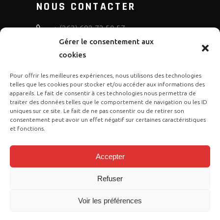
NOUS CONTACTER
+ (262) 692 72 50 57
Gérer le consentement aux
bruno.diffusion.motos
cookies
Pour offrir les meilleures expériences, nous utilisons des technologies
telles que les cookies pour stocker et/ou accéder aux informations des
appareils. Le fait de consentir à ces technologies nous permettra de
traiter des données telles que le comportement de navigation ou les ID
uniques sur ce site. Le fait de ne pas consentir ou de retirer son
consentement peut avoir un effet négatif sur certaines caractéristiques
et fonctions.
Accepter
Refuser
Copyright © 2023 Gasgas Réunion by
Voir les préférences
Cose Publication
. Tous droits sont
réservés.