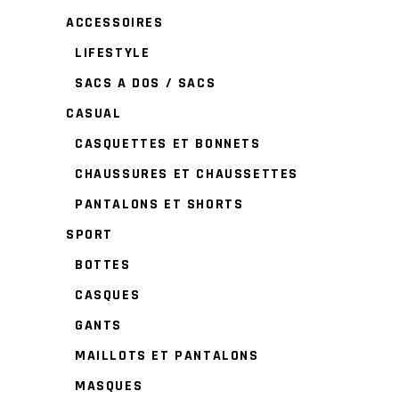
ACCESSOIRES
LIFESTYLE
SACS A DOS / SACS
CASUAL
CASQUETTES ET BONNETS
CHAUSSURES ET CHAUSSETTES
PANTALONS ET SHORTS
SPORT
BOTTES
CASQUES
GANTS
MAILLOTS ET PANTALONS
MASQUES