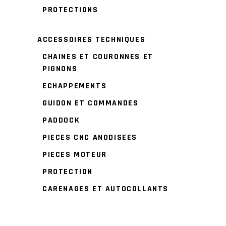
PROTECTIONS
ACCESSOIRES TECHNIQUES
CHAINES ET COURONNES ET
PIGNONS
ECHAPPEMENTS
GUIDON ET COMMANDES
PADDOCK
PIECES CNC ANODISEES
PIECES MOTEUR
PROTECTION
CARENAGES ET AUTOCOLLANTS