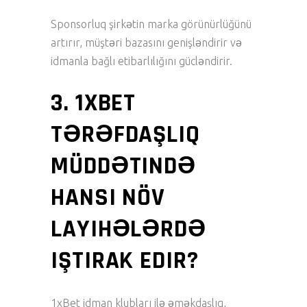
Sponsorluq şirkətin marka görünürlüğünü
artırır, müştəri bazasını genişləndirir və
idmanla bağlı etibarlılığını gücləndirir.
3. 1XBET
TƏRƏFDAŞLIQ
MÜDDƏTINDƏ
HANSI NÖV
LAYIHƏLƏRDƏ
IŞTIRAK EDIR?
1xBet idman klubları ilə əməkdaşlıq,