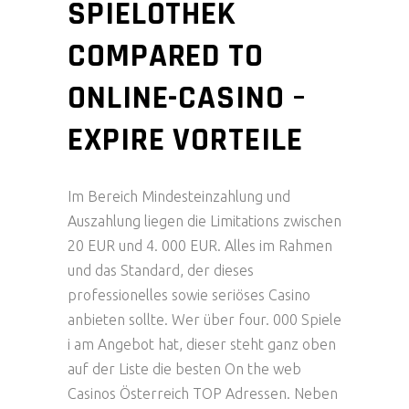
SPIELOTHEK
COMPARED TO
ONLINE-CASINO –
EXPIRE VORTEILE
Im Bereich Mindesteinzahlung und
Auszahlung liegen die Limitations zwischen
20 EUR und 4. 000 EUR. Alles im Rahmen
und das Standard, der dieses
professionelles sowie seriöses Casino
anbieten sollte. Wer über four. 000 Spiele
i am Angebot hat, dieser steht ganz oben
auf der Liste die besten On the web
Casinos Österreich TOP Adressen. Neben