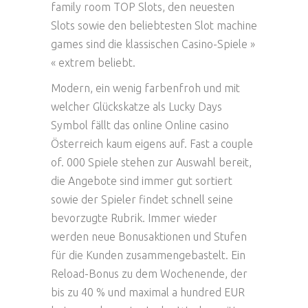
family room TOP Slots, den neuesten
Slots sowie den beliebtesten Slot machine
games sind die klassischen Casino-Spiele »
« extrem beliebt.
Modern, ein wenig farbenfroh und mit
welcher Glückskatze als Lucky Days
Symbol fällt das online Online casino
Österreich kaum eigens auf. Fast a couple
of. 000 Spiele stehen zur Auswahl bereit,
die Angebote sind immer gut sortiert
sowie der Spieler findet schnell seine
bevorzugte Rubrik. Immer wieder
werden neue Bonusaktionen und Stufen
für die Kunden zusammengebastelt. Ein
Reload-Bonus zu dem Wochenende, der
bis zu 40 % und maximal a hundred EUR