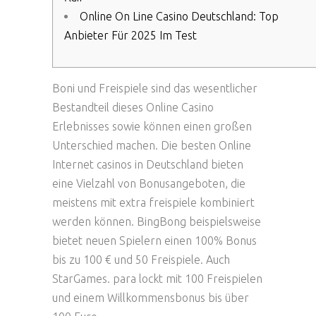
Online On Line Casino Deutschland: Top
Anbieter Für 2025 Im Test
Boni und Freispiele sind das wesentlicher
Bestandteil dieses Online Casino
Erlebnisses sowie können einen großen
Unterschied machen. Die besten Online
Internet casinos in Deutschland bieten
eine Vielzahl von Bonusangeboten, die
meistens mit extra freispiele kombiniert
werden können. BingBong beispielsweise
bietet neuen Spielern einen 100% Bonus
bis zu 100 € und 50 Freispiele. Auch
StarGames. para lockt mit 100 Freispielen
und einem Willkommensbonus bis über