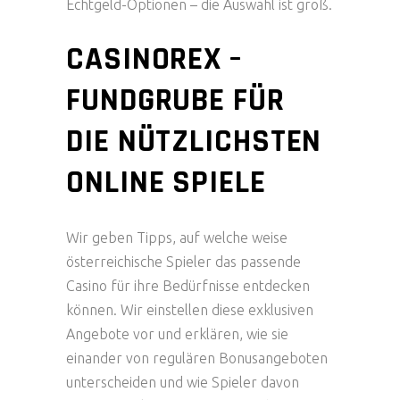
Echtgeld-Optionen – die Auswahl ist groß.
CASINOREX –
FUNDGRUBE FÜR
DIE NÜTZLICHSTEN
ONLINE SPIELE
Wir geben Tipps, auf welche weise
österreichische Spieler das passende
Casino für ihre Bedürfnisse entdecken
können. Wir einstellen diese exklusiven
Angebote vor und erklären, wie sie
einander von regulären Bonusangeboten
unterscheiden und wie Spieler davon