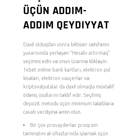
ÜÇÜN ADDIM-
ADDIM QEYDIYYAT
Daxil olduqdan sonra bêtisier səhifənin
yuxarısında yerləşən “Hesabı artırmaq”
seçimini edin və onun üzərinə klikləyin.
1xbet online bank kartları, elektron pul
kisələri, elektron vauçerlər və
kriptovalyutalar da daxil olmaqla müxtəlif
ödəniş üsullarını təklif edir. Seçilmiş
depozit metodu üçün minimum tələblərə
cavab verdiyinə əmin olun.
Bir çox provayderlər proqram
təminatını əl cihazlarında işləmək üçün