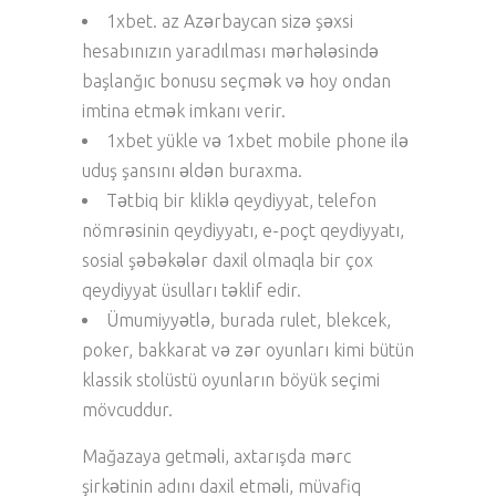
1xbet. az Azərbaycan sizə şəxsi
hesabınızın yaradılması mərhələsində
başlanğıc bonusu seçmək və hoy ondan
imtina etmək imkanı verir.
1xbet yükle və 1xbet mobile phone ilə
uduş şansını əldən buraxma.
Tətbiq bir kliklə qeydiyyat, telefon
nömrəsinin qeydiyyatı, e-poçt qeydiyyatı,
sosial şəbəkələr daxil olmaqla bir çox
qeydiyyat üsulları təklif edir.
Ümumiyyətlə, burada rulet, blekcek,
poker, bakkarat və zər oyunları kimi bütün
klassik stolüstü oyunların böyük seçimi
mövcuddur.
Mağazaya getməli, axtarışda mərc
şirkətinin adını daxil etməli, müvafiq