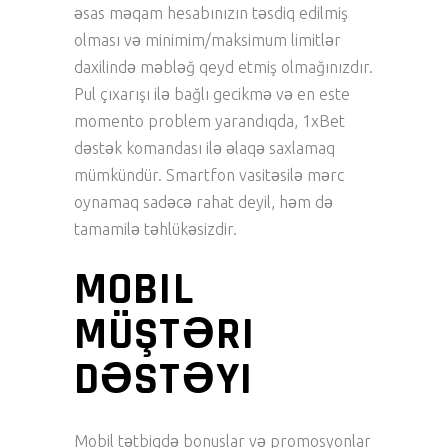
əsas məqam hesabınızın təsdiq edilmiş
olması və minimim/maksimum limitlər
daxilində məbləğ qeyd etmiş olmağınızdır.
Pul çıxarışı ilə bağlı gecikmə və en este
momento problem yarandıqda, 1xBet
dəstək komandası ilə əlaqə saxlamaq
mümkündür. Smartfon vasitəsilə mərc
oynamaq sadəcə rahat deyil, həm də
tamamilə təhlükəsizdir.
MOBIL
MÜŞTƏRI
DƏSTƏYI
Mobil tətbiqdə bonuslar və promosyonlar