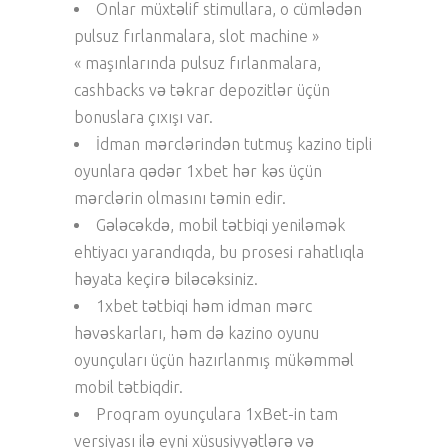
Onlar müxtəlif stimullara, o cümlədən
pulsuz fırlanmalara, slot machine »
« maşınlarında pulsuz fırlanmalara,
cashbacks və təkrar depozitlər üçün
bonuslara çıxışı var.
İdman mərclərindən tutmuş kazino tipli
oyunlara qədər 1xbet hər kəs üçün
mərclərin olmasını təmin edir.
Gələcəkdə, mobil tətbiqi yeniləmək
ehtiyacı yarandıqda, bu prosesi rahatlıqla
həyata keçirə biləcəksiniz.
1xbet tətbiqi həm idman mərc
həvəskarları, həm də kazino oyunu
oyunçuları üçün hazırlanmış mükəmməl
mobil tətbiqdir.
Proqram oyunçulara 1xBet-in tam
versiyası ilə eyni xüsusiyyətlərə və