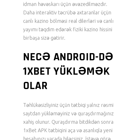
idman həvəskarı üçün əvəzedilməzdir.
Daha interaktiv təcrübə axtaranlar üçün
canlı kazino bölməsi real dilerləri və canlı
yayımı təqdim edərək fiziki kazino hissini
birbaşa sizə gətirir.
NECƏ ANDROID-DƏ
1XBET YÜKLƏMƏK
OLAR
Təhlükəsizliyiniz üçün tətbiqi yalnız rəsmi
saytdan yükləməyiniz və quraşdırmağınız
xahiş olunur. Quraşdırma bitdikdən sonra
1xBet APK tətbiqini aça və asanlıqla yeni
hesabınızı yarada bilərsiniz. İstəyə görə