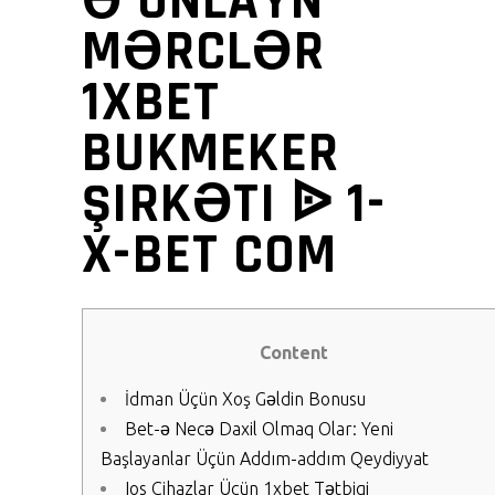
Ə ONLAYN
MƏRCLƏR
1XBET
BUKMEKER
ŞIRKƏTI ᐉ 1-
X-BET COM
Content
İdman Üçün Xoş Gəldin Bonusu
Bet-ə Necə Daxil Olmaq Olar: Yeni
Başlayanlar Üçün Addım-addım Qeydiyyat
Ios Cihazlar Üçün 1xbet Tətbiqi