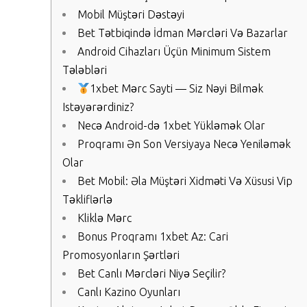
Mobil Müştəri Dəstəyi
Bet Tətbiqində İdman Mərcləri Və Bazarlar
Android Cihazları Üçün Minimum Sistem
Tələbləri
1xbet Mərc Sayti — Siz Nəyi Bilmək
Istəyərərdiniz?
Necə Android-də 1xbet Yükləmək Olar
Proqramı Ən Son Versiyaya Necə Yeniləmək
Olar
Bet Mobil: Əla Müştəri Xidməti Və Xüsusi Vip
Təkliflərlə
Kliklə Mərc
Bonus Proqramı 1xbet Az: Cari
Promosyonların Şərtləri
Bet Canlı Mərcləri Niyə Seçilir?
Canlı Kazino Oyunları