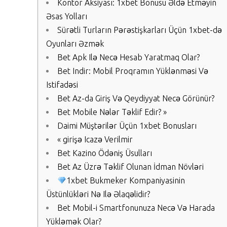
Kontor Aksiyası: 1xbet Bonusu Əldə Etməyin
Əsas Yolları
Sürətli Turların Pərəstişkarları Üçün 1xbet-də
Oyunları Əzmək
Bet Apk Ilə Necə Hesab Yaratmaq Olar?
Bet Indir: Mobil Proqramın Yüklənməsi Və
Istifadəsi
Bet Az-da Giriş Və Qeydiyyat Necə Görünür?
Bet Mobile Nələr Təklif Edir? »
Daimi Müştərilər Üçün 1xbet Bonusları
« girişə Icazə Verilmir
Bet Kazino Ödəniş Üsulları
Bet Az Üzrə Təklif Olunan İdman Növləri
1xbet Bukmeker Kompaniyasinin
Üstünlükləri Nə Ilə Əlaqəlidir?
Bet Mobil-i Smartfonunuza Necə Və Harada
Yükləmək Olar?