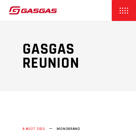
GASGAS
REUNION
8 AOÛT 2025
MONOBRAND