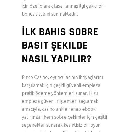
için özel olarak tasarlanmış ilgi çekici bir
bonus sistemi sunmaktadır.
İLK BAHIS SOBRE
BASIT ŞEKILDE
NASIL YAPILIR?
Pinco Casino, oyuncularının ihtiyaçlarını
karşılamak için çeşitli güvenli empieza
pratik ödeme yöntemleri sunar. Hızlı
empieza güvenilir işlemleri sağlamak
amacıyla, casino ankle rehab ebook
yatırımlar hem sobre çekimler için çeşitli
seçenekler sunarak kesintisiz bir oyun