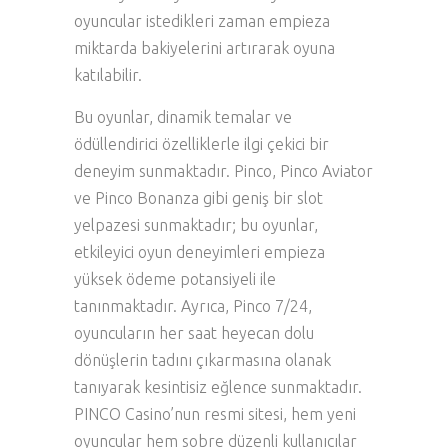
oyuncular istedikleri zaman empieza
miktarda bakiyelerini artırarak oyuna
katılabilir.
Bu oyunlar, dinamik temalar ve
ödüllendirici özelliklerle ilgi çekici bir
deneyim sunmaktadır. Pinco, Pinco Aviator
ve Pinco Bonanza gibi geniş bir slot
yelpazesi sunmaktadır; bu oyunlar,
etkileyici oyun deneyimleri empieza
yüksek ödeme potansiyeli ile
tanınmaktadır. Ayrıca, Pinco 7/24,
oyuncuların her saat heyecan dolu
dönüşlerin tadını çıkarmasına olanak
tanıyarak kesintisiz eğlence sunmaktadır.
PINCO Casino’nun resmi sitesi, hem yeni
oyuncular hem sobre düzenli kullanıcılar