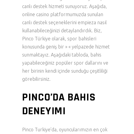
canlı destek hizmeti sunuyoruz. Aşağıda,
online casino platformumuzda sunulan
canlı destek seçeneklerini empieza nasıl
kullanabileceğinizi detaylandırdık. Biz,
Pinco Türkiye olarak, spor bahisleri
konusunda geniş bir » « yelpazede hizmet
sunmaktayız. Aşağıdaki tabloda, bahis
yapabileceğiniz popüler spor dallarını ve
her birinin kendi içinde sunduğu çeşitliliği
görebilirsiniz.
PINCO’DA BAHIS
DENEYIMI
Pinco Turkiye’da, oyuncularımızın en çok