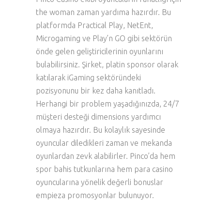
the woman zaman yardıma hazırdır. Bu
platformda Practical Play, NetEnt,
Microgaming ve Play’n GO gibi sektörün
önde gelen geliştiricilerinin oyunlarını
bulabilirsiniz. Şirket, platin sponsor olarak
katılarak iGaming sektöründeki
pozisyonunu bir kez daha kanıtladı.
Herhangi bir problem yaşadığınızda, 24/7
müşteri desteği dimensions yardımcı
olmaya hazırdır. Bu kolaylık sayesinde
oyuncular diledikleri zaman ve mekanda
oyunlardan zevk alabilirler. Pinco’da hem
spor bahis tutkunlarına hem para casino
oyuncularına yönelik değerli bonuslar
empieza promosyonlar bulunuyor.