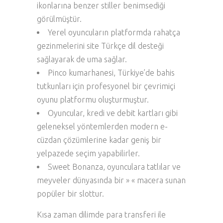
ikonlarına benzer stiller benimsediği
görülmüştür.
Yerel oyuncuların platformda rahatça
gezinmelerini site Türkçe dil desteği
sağlayarak de uma sağlar.
Pinco kumarhanesi, Türkiye’de bahis
tutkunları için profesyonel bir çevrimiçi
oyunu platformu oluşturmuştur.
Oyuncular, kredi ve debit kartları gibi
geleneksel yöntemlerden modern e-
cüzdan çözümlerine kadar geniş bir
yelpazede seçim yapabilirler.
Sweet Bonanza, oyunculara tatlılar ve
meyveler dünyasında bir » « macera sunan
popüler bir slottur.
Kısa zaman dilimde para transferi ile