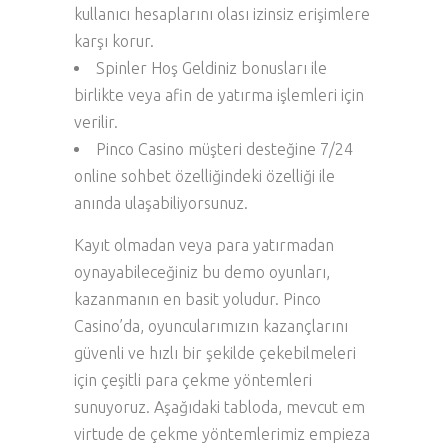
kullanıcı hesaplarını olası izinsiz erişimlere
karşı korur.
Spinler Hoş Geldiniz bonusları ile
birlikte veya afin de yatırma işlemleri için
verilir.
Pinco Casino müşteri desteğine 7/24
online sohbet özelliğindeki özelliği ile
anında ulaşabiliyorsunuz.
Kayıt olmadan veya para yatırmadan
oynayabileceğiniz bu demo oyunları,
kazanmanın en basit yoludur. Pinco
Casino’da, oyuncularımızın kazançlarını
güvenli ve hızlı bir şekilde çekebilmeleri
için çeşitli para çekme yöntemleri
sunuyoruz. Aşağıdaki tabloda, mevcut em
virtude de çekme yöntemlerimiz empieza