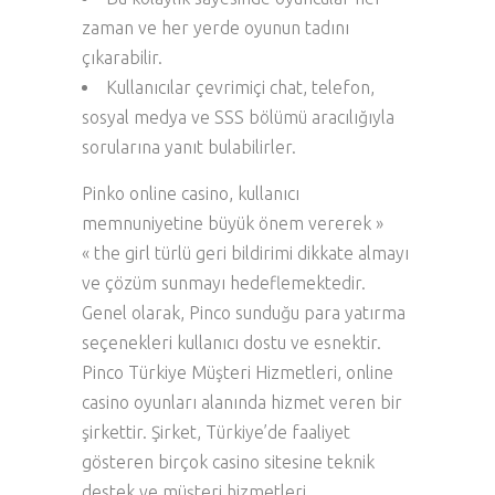
zaman ve her yerde oyunun tadını
çıkarabilir.
Kullanıcılar çevrimiçi chat, telefon,
sosyal medya ve SSS bölümü aracılığıyla
sorularına yanıt bulabilirler.
Pinko online casino, kullanıcı
memnuniyetine büyük önem vererek »
« the girl türlü geri bildirimi dikkate almayı
ve çözüm sunmayı hedeflemektedir.
Genel olarak, Pinсo sunduğu para yatırma
seçenekleri kullanıcı dostu ve esnektir.
Pinco Türkiye Müşteri Hizmetleri, online
casino oyunları alanında hizmet veren bir
şirkettir. Şirket, Türkiye’de faaliyet
gösteren birçok casino sitesine teknik
destek ve müşteri hizmetleri