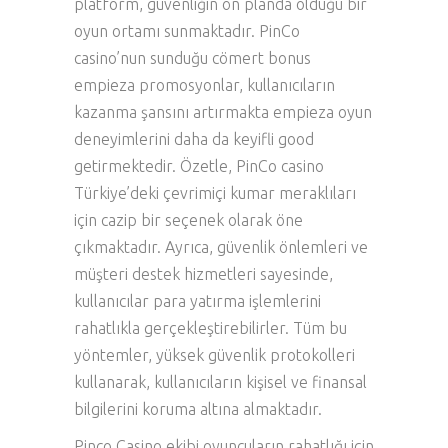
platform, güvenliğin ön planda olduğu bir
oyun ortamı sunmaktadır. PinCo
casino’nun sunduğu cömert bonus
empieza promosyonlar, kullanıcıların
kazanma şansını artırmakta empieza oyun
deneyimlerini daha da keyifli good
getirmektedir. Özetle, PinCo casino
Türkiye’deki çevrimiçi kumar meraklıları
için cazip bir seçenek olarak öne
çıkmaktadır. Ayrıca, güvenlik önlemleri ve
müşteri destek hizmetleri sayesinde,
kullanıcılar para yatırma işlemlerini
rahatlıkla gerçekleştirebilirler. Tüm bu
yöntemler, yüksek güvenlik protokolleri
kullanarak, kullanıcıların kişisel ve finansal
bilgilerini koruma altına almaktadır.
Pinco Casino ekibi oyuncuların rahatlığı için