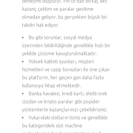
deneyimi oluşturur. Pin co’dan birkaç kez
kazanç çektim ve paralar gecikme
olmadan geliyor, bu gerçekten büyük bir
takdiri hak ediyor.
Bu gibi sorunlar, sosyal medya
üzerinden bildirildiğinde genellikle hızlı bir
şekilde çözüme kavuşturulmaktadır.
Yüksek kaliteli oyunları, müşteri
hizmetleri ve cazip bonusları ile öne çıkan
bu platform, her geçen gün daha fazla
kullanıcıya hitap etmektedir.
Banka havalesi, kredi kartı, elektronik
cüzdan ve kripto paralar gibi popüler
yöntemlerle kazançlarınızı çekebilirsiniz.
Yukarıdaki slotların tümü ve genellikle
bu kategorideki slot machine