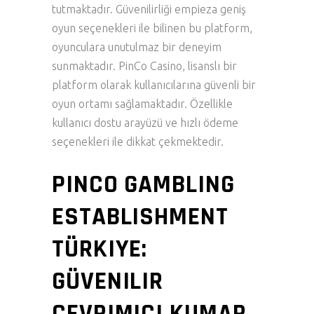
tutmaktadır. Güvenilirliği empieza geniş
oyun seçenekleri ile bilinen bu platform,
oyunculara unutulmaz bir deneyim
sunmaktadır. PinCo Casino, lisanslı bir
platform olarak kullanıcılarına güvenli bir
oyun ortamı sağlamaktadır. Özellikle
kullanıcı dostu arayüzü ve hızlı ödeme
seçenekleri ile dikkat çekmektedir.
PINCO GAMBLING
ESTABLISHMENT
TÜRKIYE:
GÜVENILIR
ÇEVRIMIÇI KUMAR