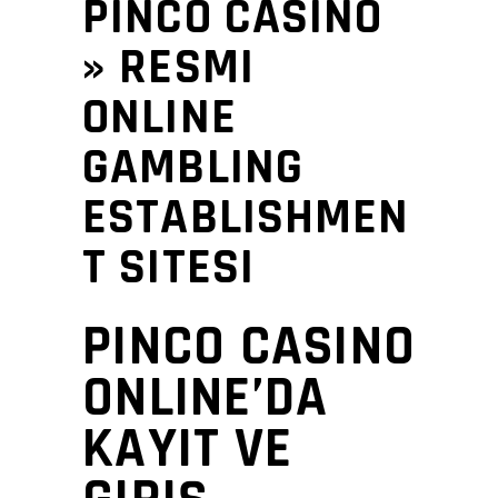
PINCO CASINO
» RESMI
ONLINE
GAMBLING
ESTABLISHMEN
T SITESI
PINCO CASINO
ONLINE’DA
KAYIT VE