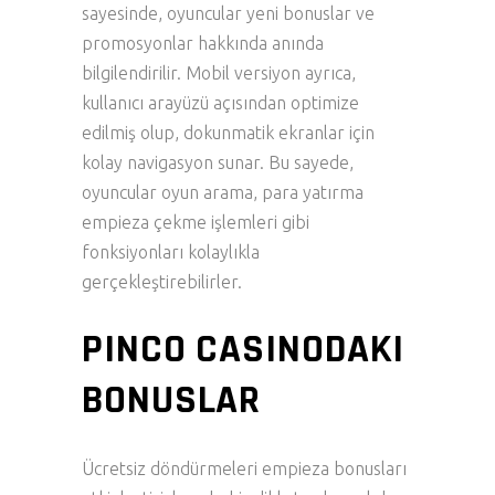
sayesinde, oyuncular yeni bonuslar ve
promosyonlar hakkında anında
bilgilendirilir. Mobil versiyon ayrıca,
kullanıcı arayüzü açısından optimize
edilmiş olup, dokunmatik ekranlar için
kolay navigasyon sunar. Bu sayede,
oyuncular oyun arama, para yatırma
empieza çekme işlemleri gibi
fonksiyonları kolaylıkla
gerçekleştirebilirler.
PINCO CASINODAKI
BONUSLAR
Ücretsiz döndürmeleri empieza bonusları