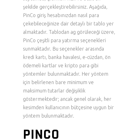
şekilde gerçekleştirebilirsiniz. Aşağıda,
PinCo giriş hesabınızdan nasıl para
çekebileceğinize dair detaylı bir tablo yer
almaktadır. Tablodan ag görüleceği üzere,
PinCo çeşitli para yatırma seçenekleri
sunmaktadır. Bu seçenekler arasında
kredi kartı, banka havalesi, e-cüzdan, ön
ödemeli kartlar ve kripto para gibi
yöntemler bulunmaktadır. Her yöntem
için belirlenen bare minimum ve
maksimum tutarlar değişiklik
göstermektedir; ancak genel olarak, her
kesimden kullanıcının bütçesine uygun bir
yöntem bulunmaktadır.
PINCO