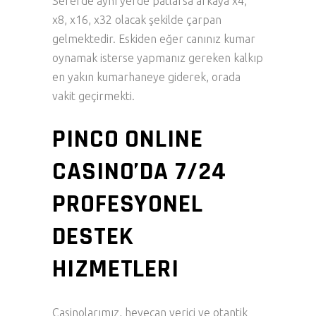
Seferde aynı yerde patlarsa arkaya x4,
x8, x16, x32 olacak şekilde çarpan
gelmektedir. Eskiden eğer canınız kumar
oynamak isterse yapmanız gereken kalkıp
en yakın kumarhaneye giderek, orada
vakit geçirmekti.
PINCO ONLINE
CASINO’DA 7/24
PROFESYONEL
DESTEK
HIZMETLERI
Casinolarımız, heyecan verici ve otantik