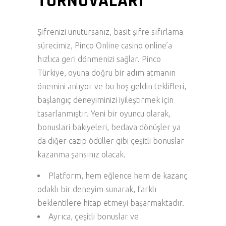
TURNUVALARI
Şifrenizi unutursanız, basit şifre sıfırlama
sürecimiz, Pinco Online casino online’a
hızlıca geri dönmenizi sağlar. Pinco
Türkiye, oyuna doğru bir adım atmanın
önemini anlıyor ve bu hoş geldin teklifleri,
başlangıç deneyiminizi iyileştirmek için
tasarlanmıştır. Yeni bir oyuncu olarak,
bonuslari bakiyeleri, bedava dönüşler ya
da diğer cazip ödüller gibi çeşitli bonuslar
kazanma şansınız olacak.
Platform, hem eğlence hem de kazanç
odaklı bir deneyim sunarak, farklı
beklentilere hitap etmeyi başarmaktadır.
Ayrıca, çeşitli bonuslar ve