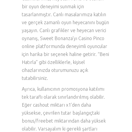
bir oyun deneyimi sunmak için
tasarlanmıştır. Canlı masalarımıza katılın
ve gerçek zamanlı oyun heyecanını bugün
yaşayın. Canlı grafikler ve heyecan verici
oynanış, Sweet Bonanza’yı Casino Pinco
online platformunda deneyimli oyuncular
için harika bir seçenek haline getirir. “Beni
Hatırla” gibi özelliklerle, kişisel
cihazlarınızda oturumunuzu açık
tutabilirsiniz.
Ayrıca, kullanıcının promosyona katılımı
tek taraflı olarak sınırlandırılmış olabilir.
Eğer cashout miktarı x1’den daha
yüksekse, çevrilen tutar başlangıçtaki
bonus/freebet miktarından daha yüksek
olabilir. Varsayalım ki gerekli şartları