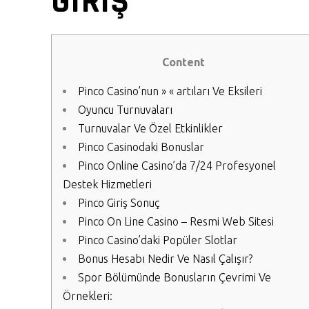
GIRIŞ
Content
Pinco Casino’nun » « artıları Ve Eksileri
Oyuncu Turnuvaları
Turnuvalar Ve Özel Etkinlikler
Pinco Casinodaki Bonuslar
Pinco Online Casino’da 7/24 Profesyonel
Destek Hizmetleri
Pinco Giriş Sonuç
Pinco On Line Casino – Resmi Web Sitesi
Pinco Casino’daki Popüler Slotlar
Bonus Hesabı Nedir Ve Nasıl Çalışır?
Spor Bölümünde Bonusların Çevrimi Ve
Örnekleri: