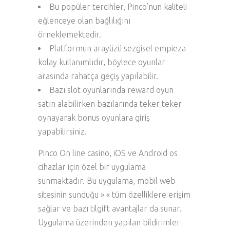
Bu popüler tercihler, Pinco’nun kaliteli
eğlenceye olan bağlılığını
örneklemektedir.
Platformun arayüzü sezgisel empieza
kolay kullanımlıdır, böylece oyunlar
arasında rahatça geçiş yapılabilir.
Bazı slot oyunlarında reward oyun
satın alabilirken bazılarında teker teker
oynayarak bonus oyunlara giriş
yapabilirsiniz.
Pinco On line casino, iOS ve Android os
cihazlar için özel bir uygulama
sunmaktadır. Bu uygulama, mobil web
sitesinin sunduğu » « tüm özelliklere erişim
sağlar ve bazı tilgift avantajlar da sunar.
Uygulama üzerinden yapılan bildirimler