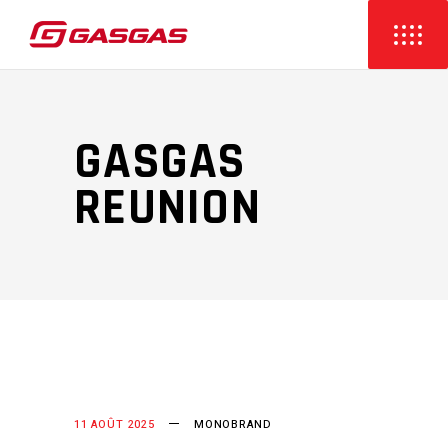
GASGAS
REUNION
11 AOÛT 2025
MONOBRAND