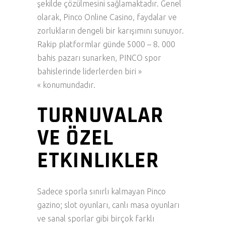
şekilde çözülmesini sağlamaktadır. Genel
olarak, Pinco Online Casino, faydalar ve
zorlukların dengeli bir karışımını sunuyor.
Rakip platformlar günde 5000 – 8. 000
bahis pazarı sunarken, PINCO spor
bahislerinde liderlerden biri »
« konumundadır.
TURNUVALAR
VE ÖZEL
ETKINLIKLER
Sadece sporla sınırlı kalmayan Pinсo
gazino; slot oyunları, canlı masa oyunları
ve sanal sporlar gibi birçok farklı