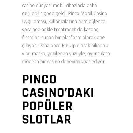
casino dünyası mobil cihazlarla daha
erişilebilir good geldi. Pinco Mobil Casino
Uygulaması, kullanıcılarına hem eğlence
sprained ankle treatment de kazanç
fırsatları sunan bir platform olarak öne
çıkıyor. Daha önce Pin Up olarak bilinen »
« bu marka, yenilenen yüzüyle, oyunculara
modern bir casino deneyimi vaat ediyor.
PINCO
CASINO’DAKI
POPÜLER
SLOTLAR