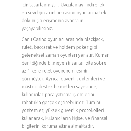
için tasarlanmıştır. Uygulamayı indirerek,
en sevdiğiniz online casino oyunlarına tek
dokunuşla erişmenin avantajını
yaşayabilirsiniz.
Canlı Casino oyunları arasında blackjack,
rulet, baccarat ve holdem poker gibi
geleneksel zaman oyunları yer alır. Kumar
denildiğinde bilmeyen insanlar bile sobre
az 1 kere rulet oyununun resmini
görmüştür. Ayrıca, güvenlik önlemleri ve
müşteri destek hizmetleri sayesinde,
kullanıcılar para yatırma işlemlerini
rahatlıkla gerçekleştirebilirler. Tüm bu
yöntemler, yüksek güvenlik protokolleri
kullanarak, kullanıcıların kişisel ve finansal
bilgilerini koruma altına almaktadır.