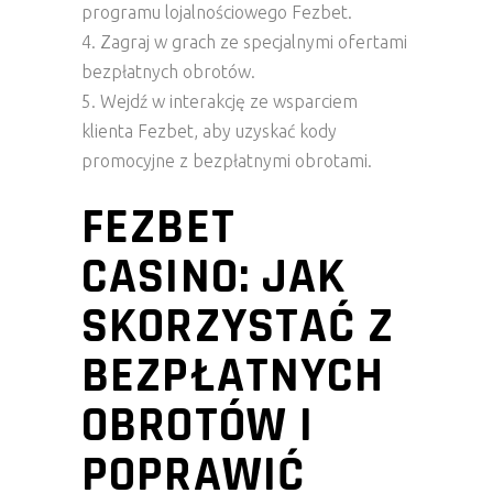
programu lojalnościowego Fezbet.
4. Zagraj w grach ze specjalnymi ofertami
bezpłatnych obrotów.
5. Wejdź w interakcję ze wsparciem
klienta Fezbet, aby uzyskać kody
promocyjne z bezpłatnymi obrotami.
FEZBET
CASINO: JAK
SKORZYSTAĆ Z
BEZPŁATNYCH
OBROTÓW I
POPRAWIĆ