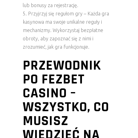
lub bonusy za rejestrację.
5. Przyjrzyj się regułom gry – Każda gra
kasynowa ma swoje unikalne reguły i
mechanizmy. Wykorzystaj bezpłatne
obroty, aby zapoznać się z nimi i
zrozumieć, jak gra funkcjonuje.
PRZEWODNIK
PO FEZBET
CASINO –
WSZYSTKO, CO
MUSISZ
WIEDZIEĆ NA