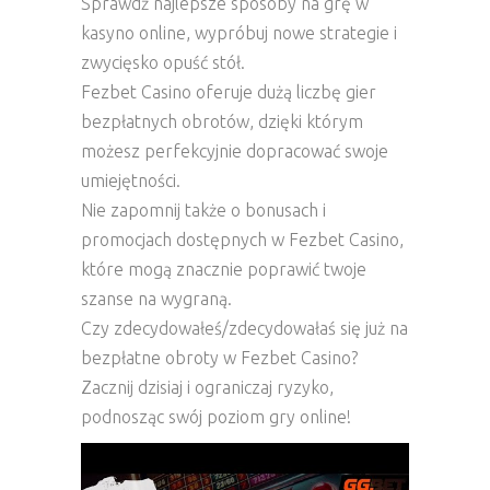
Sprawdź najlepsze sposoby na grę w
kasyno online, wypróbuj nowe strategie i
zwycięsko opuść stół.
Fezbet Casino oferuje dużą liczbę gier
bezpłatnych obrotów, dzięki którym
możesz perfekcyjnie dopracować swoje
umiejętności.
Nie zapomnij także o bonusach i
promocjach dostępnych w Fezbet Casino,
które mogą znacznie poprawić twoje
szanse na wygraną.
Czy zdecydowałeś/zdecydowałaś się już na
bezpłatne obroty w Fezbet Casino?
Zacznij dzisiaj i ograniczaj ryzyko,
podnosząc swój poziom gry online!