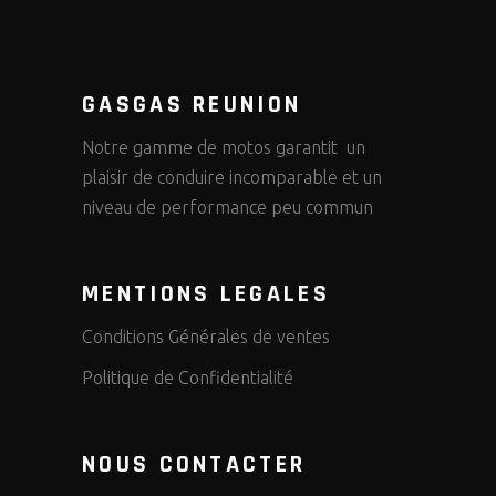
GASGAS REUNION
Notre gamme de motos garantit un
plaisir de conduire incomparable et un
niveau de performance peu commun
MENTIONS LEGALES
Conditions Générales de ventes
Politique de Confidentialité
NOUS CONTACTER