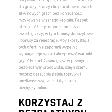
dla graczy, którzy chcą spróbować swoich
sił w nowych grach bez konieczności
ryzykowania własnego kapitału. Fezbet
oferuje różne promocje i bonusy dla
swoich graczy, w tym bonusy depozytowe
i bonusy za rejestrację. Aby skorzystać z
tych ofert, nie zapomnij wypełnić
wymaganego wpisu i akceptować warunki
gry. Z Fezbet Casino grasz w pewnym i
bezpiecznym środowisku, dzięki czemu
możesz cieszyć się pełnią rozrywki i
możliwości wygranej dużych sum
pieniędzy online.
KORZYSTAJ Z