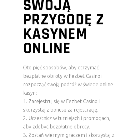
SWOJĄ
PRZYGODĘ Z
KASYNEM
ONLINE
Oto pięć sposobów, aby otrzymać
bezpłatne obroty w Fezbet Casino i
rozpocząć swoją podróż w świecie online
kasyn:
1. Zarejestruj się w Fezbet Casino i
skorzystaj z bonusu za rejestrację.
2. Uczestnicz w turniejach i promocjach,
aby zdobyć bezpłatne obroty.
3. Zostań wiernym graczem i skorzystaj z