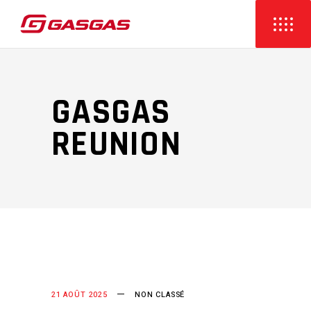
GASGAS
REUNION
21 AOÛT 2025
NON CLASSÉ