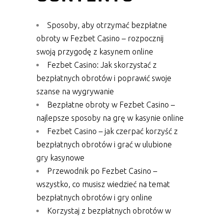
Sposoby, aby otrzymać bezpłatne
obroty w Fezbet Casino – rozpocznij
swoją przygodę z kasynem online
Fezbet Casino: Jak skorzystać z
bezpłatnych obrotów i poprawić swoje
szanse na wygrywanie
Bezpłatne obroty w Fezbet Casino –
najlepsze sposoby na grę w kasynie online
Fezbet Casino – jak czerpać korzyść z
bezpłatnych obrotów i grać w ulubione
gry kasynowe
Przewodnik po Fezbet Casino –
wszystko, co musisz wiedzieć na temat
bezpłatnych obrotów i gry online
Korzystaj z bezpłatnych obrotów w