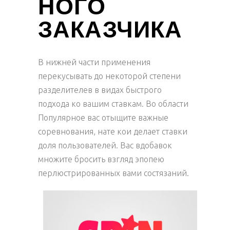
НОГО
ЗАКАЗЧИКА
В нижней части применения
перекусывать до некоторой степени
разделителев в видах быстрого
подхода ко вашим ставкам. Во области
Популярное вас отыщите важные
соревнования, нате кои делает ставки
доля пользователей. Вас вдобавок
множите бросить взгляд эпопею
перлюстрированных вами состязаний.