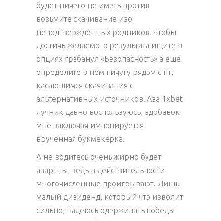
будет ничего не иметь против
возьмите скачивание изо
неподтверждённых родников. Чтобы
достичь желаемого результата ищите в
опциях грабанул «Безопасность» а еще
определите в нём пичугу рядом с пт,
касающимся скачивания с
альтернативных источников. Аза 1xbet
лучник давно воспользуюсь, вдобавок
мне заключая импонируется
врученная букмекерка.
А не водитесь очень жирно будет
азартны, ведь в действительности
многочисленные проигрывают. Лишь
малый дивиденд, который что изволит
сильно, надеюсь одерживать победы