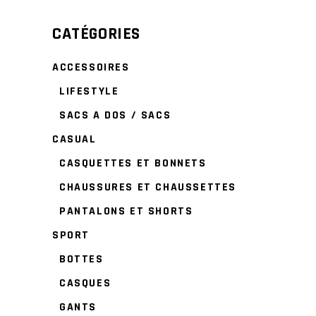
CATÉGORIES
ACCESSOIRES
LIFESTYLE
SACS A DOS / SACS
CASUAL
CASQUETTES ET BONNETS
CHAUSSURES ET CHAUSSETTES
PANTALONS ET SHORTS
SPORT
BOTTES
CASQUES
GANTS