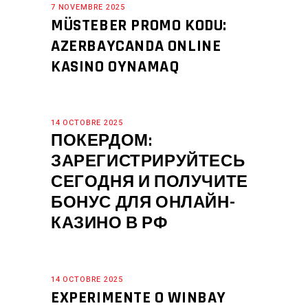
7 NOVEMBRE 2025
MÜSTEBER PROMO KODU:
AZERBAYCANDA ONLINE
KASINO OYNAMAQ
14 OCTOBRE 2025
ПОКЕРДОМ:
ЗАРЕГИСТРИРУЙТЕСЬ
СЕГОДНЯ И ПОЛУЧИТЕ
БОНУС ДЛЯ ОНЛАЙН-
КАЗИНО В РФ
14 OCTOBRE 2025
EXPERIMENTE O WINBAY