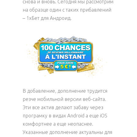
снова и вновь. Сегодня мы рассмотрим
на образце один с таких прибавлений
– 1хБет для Андроид.
В добавление, дополнение трудится
резче мобильной версии веб-сайта.
Эти все актив делают забаву через
програмку в видах Android а еще iOS
комфортнее а еще неопаснее.
Указанные дополнение актуальны для