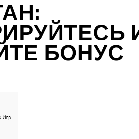
АН:
РИРУЙТЕСЬ 
ЙТЕ БОНУС
х Игр