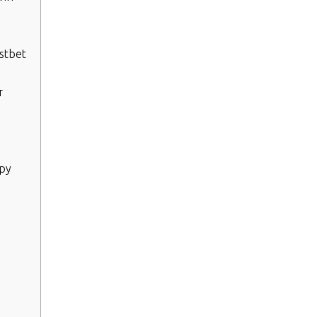
stbet
т
м
ару