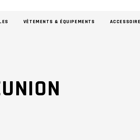
LES
VÊTEMENTS & ÉQUIPEMENTS
ACCESSOIR
AU
EUNION