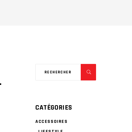
Т
CATÉGORIES
ACCESSOIRES
LIFESTYLE