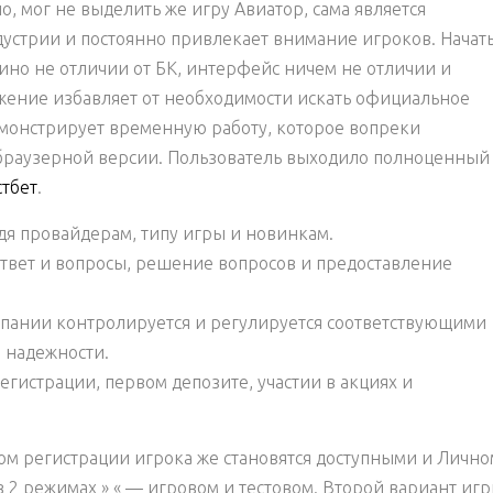
о, мог не выделить же игру Авиатор, сама является
устрии и постоянно привлекает внимание игроков. Начат
зино не отличии от БК, интерфейс ничем не отличии и
ение избавляет от необходимости искать официальное
емонстрирует временную работу, которое вопреки
 браузерной версии. Пользователь выходило полноценный
стбет
.
я провайдерам, типу игры и новинкам.
твет и вопросы, решение вопросов и предоставление
омпании контролируется и регулируется соответствующими
в надежности.
гистрации, первом депозите, участии в акциях и
м регистрации игрока же становятся доступными и Лично
в 2 режимах » « — игровом и тестовом. Второй вариант иг