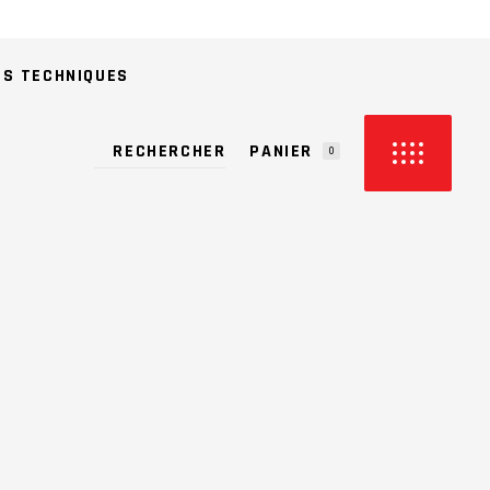
ES TECHNIQUES
PANIER
0
CUN PRODUIT DANS LE PANIER