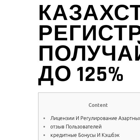
КАЗАХСТ
РЕГИСТ
ПОЛУЧА
ДО 125%
Content
Лицензии И Регулирование Азартны
отзыв Пользователей
кредитные Бонусы И Кэшбэк