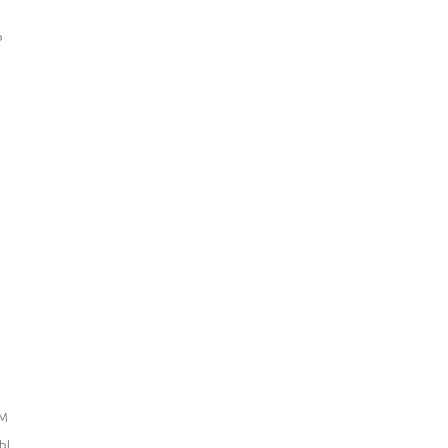
ь
м
ры