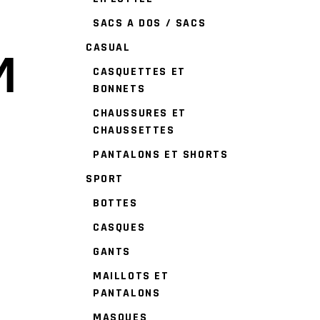
SACS A DOS / SACS
CASUAL
И
CASQUETTES ET
BONNETS
CHAUSSURES ET
CHAUSSETTES
PANTALONS ET SHORTS
SPORT
BOTTES
CASQUES
GANTS
MAILLOTS ET
PANTALONS
MASQUES