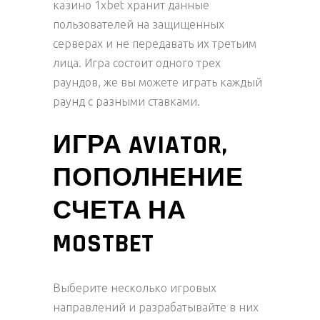
казино 1xbet хранит данные
пользователей на защищенных
серверах и не передавать их третьим
лица. Игра состоит одного трех
раундов, же вы можете играть каждый
раунд с разными ставками.
ИГРА AVIATOR,
ПОПОЛНЕНИЕ
СЧЕТА НА
MOSTBET
Выберите несколько игровых
направлений и разрабатывайте в них