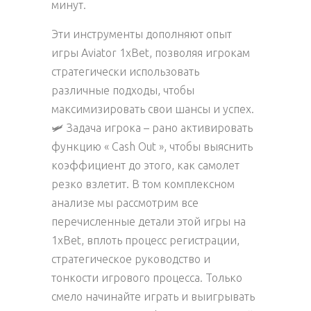
минут.
Эти инструменты дополняют опыт
игры Aviator 1xBet, позволяя игрокам
стратегически использовать
различные подходы, чтобы
максимизировать свои шансы и успех.
🛩 Задача игрока – рано активировать
функцию « Cash Out », чтобы выяснить
коэффициент до этого, как самолет
резко взлетит. В том комплексном
анализе мы рассмотрим все
перечисленные детали этой игры на
1xBet, вплоть процесс регистрации,
стратегическое руководство и
тонкости игрового процесса. Только
смело начинайте играть и выигрывать