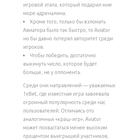
игровой этапа, который подарил мне
море адреналина.
Кроме того, только бы взломать
Авиатора было так быстро, то Aviator
но бы давно потерял авторитет среди
игроков.
Чтобы победить, достаточно
выкинуть число, которое будет
больше, не у оппонента.
Среди они направлений — уважаемых
1xBet, где известная игра завоевала
огромный популярность среди нас
пользователей. Отличаясь ото
аналогичных «краш-игр», Aviator
может похвастаться менее высоким
процентом выигрышей участников,