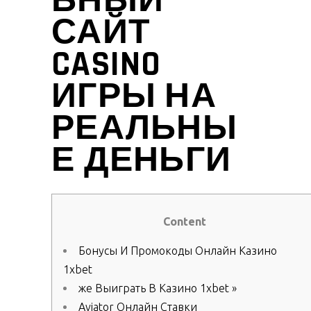
ЬНЫЙ
САЙТ
CASINO
ИГРЫ НА
РЕАЛЬНЫ
Е ДЕНЬГИ
Content
Бонусы И Промокоды Онлайн Казино
1xbet
же Выиграть В Казино 1xbet »
Aviator Онлайн Ставки