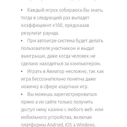
Каждый игрок собираюсь бы знать,
тогда в следующий раз выпадет
коэффициент x100, предсказав
результат раунда.
При автоигре система будет делать
пользователя участником и выдал
выигрыши, даже когда человек не
сделано находиться за компьютером.
Играть в Авиатор несложно, так как
игра бессознательно понятна даже
новичку в сфере азартных игр.
Вы можешь зарегистрироваться
прямо а их сайте только получить
доступ нему казино с любого веб- или
мобильного устройства, включая
платформы Android, iOS а Windows.