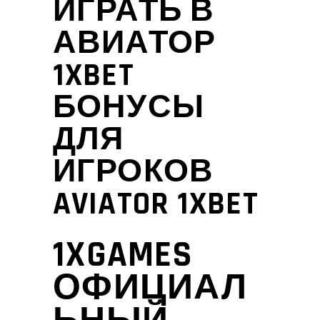
ИГРАТЬ В
АВИАТОР
1XBET
БОНУСЫ
ДЛЯ
ИГРОКОВ
AVIATOR 1XBET
1XGAMES
ОФИЦИАЛ