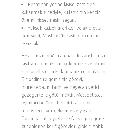
Resmi ton yerine kişisel zamirleri
kullanmak suretiyle, kullanıcının kendini
önemli hissetmesini sağlar.
Yüksek kaliteli grafikler ve akıcı oyun
deneyimi, Most bet’in casino bölümünü
eşsiz kılar.
Hesabınızın doğrulanması, kazançlarınızı
kısıtlama olmaksızın çekmenize ve sitenin
tüm özelliklerini kullanmanıza olanak tanır.
Bir ordinaire gemisinin görevi,
mürettebatını farklı ve heyecan verici
gezegenlere götürmektir. Mostbet slot
oyunları bölümü, her biri farklı bir
atmosfere, yer çekimine ve yaşam
formuna sahip yüzlerce farklı gezegene
düzenlenen keşif görevleri gibidir. Antik