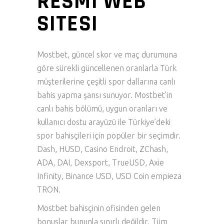
RESMI WEB
SITESI
Mostbet, güncel skor ve maç durumuna
göre sürekli güncellenen oranlarla Türk
müşterilerine çeşitli spor dallarına canlı
bahis yapma şansı sunuyor. Mostbet’in
canlı bahis bölümü, uygun oranları ve
kullanıcı dostu arayüzü ile Türkiye’deki
spor bahisçileri için popüler bir seçimdir.
Dash, HUSD, Casino Endroit, ZChash,
ADA, DAI, Dexsport, TrueUSD, Axie
Infinity, Binance USD, USD Coin empieza
TRON.
Mostbet bahisçinin ofisinden gelen
bonuslar bununla sınırlı değildir. Tüm