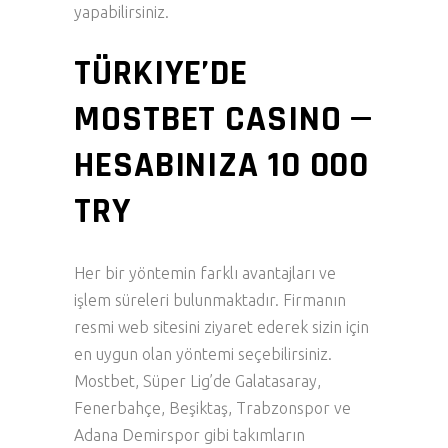
yapabilirsiniz.
TÜRKIYE’DE
MOSTBET CASINO —
HESABINIZA 10 000
TRY
Her bir yöntemin farklı avantajları ve
işlem süreleri bulunmaktadır. Firmanın
resmi web sitesini ziyaret ederek sizin için
en uygun olan yöntemi seçebilirsiniz.
Mostbet, Süper Lig’de Galatasaray,
Fenerbahçe, Beşiktaş, Trabzonspor ve
Adana Demirspor gibi takımların