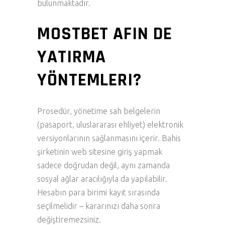
bulunmaktadır.
MOSTBET AFIN DE
YATIRMA
YÖNTEMLERI?
Prosedür, yönetime sah belgelerin
(pasaport, uluslararası ehliyet) elektronik
versiyonlarının sağlanmasını içerir. Bahis
şirketinin web sitesine giriş yapmak
sadece doğrudan değil, aynı zamanda
sosyal ağlar aracılığıyla da yapılabilir.
Hesabın para birimi kayıt sırasında
seçilmelidir – kararınızı daha sonra
değiştiremezsiniz.