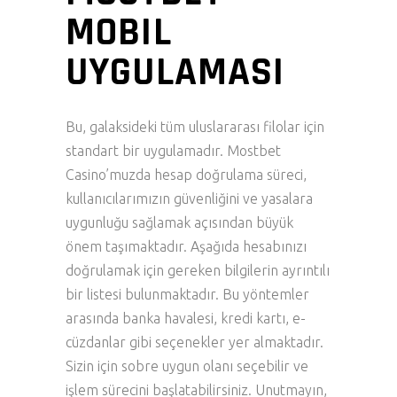
MOBIL
UYGULAMASI
Bu, galaksideki tüm uluslararası filolar için
standart bir uygulamadır. Mostbet
Casino’muzda hesap doğrulama süreci,
kullanıcılarımızın güvenliğini ve yasalara
uygunluğu sağlamak açısından büyük
önem taşımaktadır. Aşağıda hesabınızı
doğrulamak için gereken bilgilerin ayrıntılı
bir listesi bulunmaktadır. Bu yöntemler
arasında banka havalesi, kredi kartı, e-
cüzdanlar gibi seçenekler yer almaktadır.
Sizin için sobre uygun olanı seçebilir ve
işlem sürecini başlatabilirsiniz. Unutmayın,