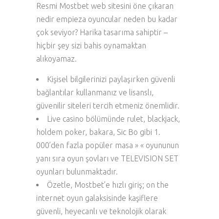
Resmi Mostbet web sitesini öne çıkaran
nedir empieza oyuncular neden bu kadar
çok seviyor? Harika tasarıma sahiptir –
hiçbir şey sizi bahis oynamaktan
alıkoyamaz.
Kişisel bilgilerinizi paylaşırken güvenli
bağlantılar kullanmanız ve lisanslı,
güvenilir siteleri tercih etmeniz önemlidir.
Live casino bölümünde rulet, blackjack,
holdem poker, bakara, Sic Bo gibi 1.
000’den fazla popüler masa » « oyununun
yanı sıra oyun şovları ve TELEVISION SET
oyunları bulunmaktadır.
Özetle, Mostbet’e hızlı giriş; on the
internet oyun galaksisinde kaşiflere
güvenli, heyecanlı ve teknolojik olarak