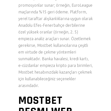
promosyonlar sunar; örneğin, EuroLeague
maçlarında %15 geri ödeme. Platform,
yerel taraftar alışkanlıklarına uygun olarak
Anadolu Efes-Fenerbahçe derbilerine
özel yüksek oranlar (örneğin, 2. 5)
empieza analiz araçları sunar. Özetlemek
gerekirse, Mostbet kullanıcılarına çeşitli
em virtude de çekme yöntemleri
sunmaktadır. Banka havalesi, kredi kartı,
e-cüzdanlar empieza kripto para birimleri,
Mostbet hesabınızdaki kazançları çekmek
için kullanabileceğiniz seçenekler
arasındadır.
MOSTBET