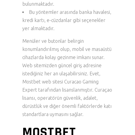
bulunmaktadır.
Bu yöntemler arasında banka havalesi,
kredi kartı, e-cüzdanlar gibi seçenekler
yer almaktadır.
Menüler ve butonlar belirgin
konumlandırılmış olup, mobil ve masaüstü
cihazlarda kolay gezinme imkanı sunar.
Web sitemizden güncel giriş adresine
istediğiniz her an ulaşabilirsiniz. Evet,
Mostbet web sitesi Curacao Gaming
Expert tarafından lisanslanmıştır. Curaçao
lisansı, operatörün güvenlik, adalet,
dürüstlük ve diğer önemli faktörlerde katı
standartlara uymasını sağlar.
MOSTBET