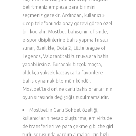
belirtmeniz empieza para birimini
seçmeniz gerekir. Ardından, kullanıcı »
« cep telefonunda onay görevi gören özel
bir kod alır. Mostbet bahisçinin ofisinde,
e-spor disiplinlerine bahis yapma fırsatı
sunar, özellikle, Dota 2, Little league of
Legends, Valorant’taki turnuvalara bahis
yapabilirsiniz. Buradaki birçok maçta,
oldukça yüksek katsayılarla favorilere
bahis oynamak bile mümkündür.
Mostbet’teki online canlı bahis oranlarının
oyun sırasında değiştiği unutulmamalıdır.
Mostbet’in Canlı Sohbet özelliği,
kullanıcıların hesap oluşturma, em virtude
de transferleri ve para çekme gibi the girl
türlü sorusunda yardım almaları için hızlı