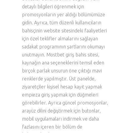
detaylı bilgileri öğrenmek için
promosyonların yer aldığı bölümümüze
gidin. Ayrıca, tüm düzenli kullanıcıların
bahisçinin website sitesindeki faaliyetleri
için özel teklifler almalarını sağlayan
sadakat programının şartlarını okumayı
unutmayın. Mostbet giriş bahis sitesi,
kaynağın ana seçeneklerini temsil eden
birçok parlak unsurun öne çıktığı mavi
renklerde yapılmıştır. Üst panelde,
ziyaretçiler kişisel hesap kayıt yapmak
empieza giriş yapmak için düğmeleri
görebilirler. Ayrıca güncel promosyonlar,
arayüz dilini değiştirmek için butonlar,
mobil uygulamaları indirmek ve daha
fazlasını içeren bir bölüm de