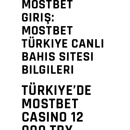
MOSTBET
GIRIŞ:
MOSTBET
TÜRKIYE CANLI
BAHIS SITESI
BILGILERI
TÜRKIYE’DE
MOSTBET
CASINO 12