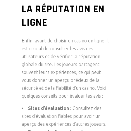
LA RÉPUTATION EN
LIGNE
Enfin, avant de choisir un casino en ligne, il
est crucial de consulter les avis des
utilisateurs et de vérifier la réputation
globale du site. Les joueurs partagent
souvent leurs expériences, ce qui peut
vous donner un aperçu précieux de la
sécurité et de la fiabilité d’un casino. Voici
quelques conseils pour évaluer les avis :
Sites d’évaluation :
Consultez des
sites d’évaluation fiables pour avoir un
aperçu des expériences d’autres joueurs.