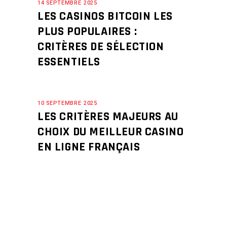
14 SEPTEMBRE 2025
LES CASINOS BITCOIN LES
PLUS POPULAIRES :
CRITÈRES DE SÉLECTION
ESSENTIELS
10 SEPTEMBRE 2025
LES CRITÈRES MAJEURS AU
CHOIX DU MEILLEUR CASINO
EN LIGNE FRANÇAIS