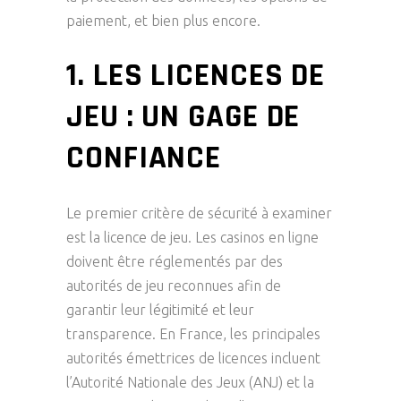
paiement, et bien plus encore.
1. LES LICENCES DE
JEU : UN GAGE DE
CONFIANCE
Le premier critère de sécurité à examiner
est la licence de jeu. Les casinos en ligne
doivent être réglementés par des
autorités de jeu reconnues afin de
garantir leur légitimité et leur
transparence. En France, les principales
autorités émettrices de licences incluent
l’Autorité Nationale des Jeux (ANJ) et la