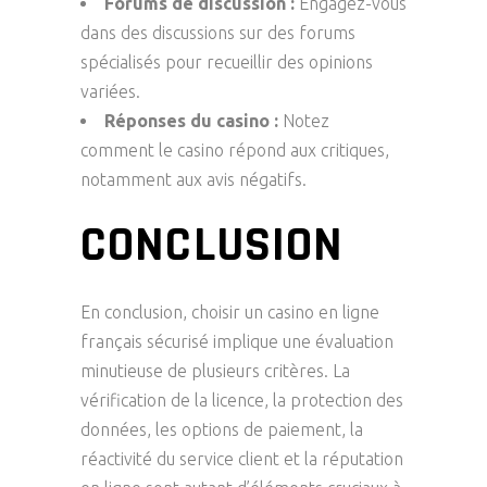
Forums de discussion :
Engagez-vous
dans des discussions sur des forums
spécialisés pour recueillir des opinions
variées.
Réponses du casino :
Notez
comment le casino répond aux critiques,
notamment aux avis négatifs.
CONCLUSION
En conclusion, choisir un casino en ligne
français sécurisé implique une évaluation
minutieuse de plusieurs critères. La
vérification de la licence, la protection des
données, les options de paiement, la
réactivité du service client et la réputation