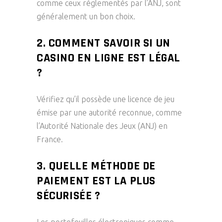
comme ceux réglementés par l’ANJ, sont
généralement un bon choix.
2. COMMENT SAVOIR SI UN
CASINO EN LIGNE EST LÉGAL
?
Vérifiez qu’il possède une licence de jeu
émise par une autorité reconnue, comme
l’Autorité Nationale des Jeux (ANJ) en
France.
3. QUELLE MÉTHODE DE
PAIEMENT EST LA PLUS
SÉCURISÉE ?