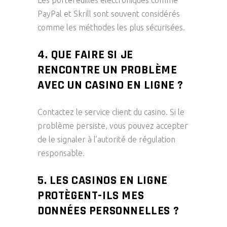
Les portefeuilles électroniques comme
PayPal et Skrill sont souvent considérés
comme les méthodes les plus sécurisées.
4. QUE FAIRE SI JE
RENCONTRE UN PROBLÈME
AVEC UN CASINO EN LIGNE ?
Contactez le service client du casino. Si le
problème persiste, vous pouvez accepter
de le signaler à l’autorité de régulation
responsable.
5. LES CASINOS EN LIGNE
PROTÈGENT-ILS MES
DONNÉES PERSONNELLES ?