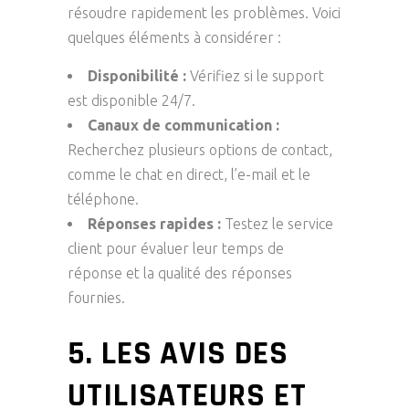
résoudre rapidement les problèmes. Voici
quelques éléments à considérer :
Disponibilité :
Vérifiez si le support
est disponible 24/7.
Canaux de communication :
Recherchez plusieurs options de contact,
comme le chat en direct, l’e-mail et le
téléphone.
Réponses rapides :
Testez le service
client pour évaluer leur temps de
réponse et la qualité des réponses
fournies.
5. LES AVIS DES
UTILISATEURS ET