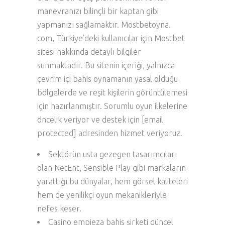
manevranızı bilinçli bir kaptan gibi
yapmanızı sağlamaktır. Mostbetoyna.
com, Türkiye’deki kullanıcılar için Mostbet
sitesi hakkında detaylı bilgiler
sunmaktadır. Bu sitenin içeriği, yalnızca
çevrim içi bahis oynamanın yasal olduğu
bölgelerde ve reşit kişilerin görüntülemesi
için hazırlanmıştır. Sorumlu oyun ilkelerine
öncelik veriyor ve destek için [email
protected] adresinden hizmet veriyoruz.
Sektörün usta gezegen tasarımcıları
olan NetEnt, Sensible Play gibi markaların
yarattığı bu dünyalar, hem görsel kaliteleri
hem de yenilikçi oyun mekanikleriyle
nefes keser.
Casino empieza bahis şirketi güncel