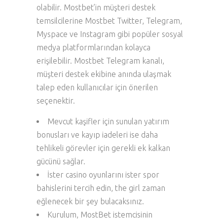
olabilir. Mostbet’in müşteri destek
temsilcilerine Mostbet Twitter, Telegram,
Myspace ve Instagram gibi popüler sosyal
medya platformlarından kolayca
erişilebilir. Mostbet Telegram kanalı,
müşteri destek ekibine anında ulaşmak
talep eden kullanıcılar için önerilen
seçenektir.
Mevcut kaşifler için sunulan yatırım
bonusları ve kayıp iadeleri ise daha
tehlikeli görevler için gerekli ek kalkan
gücünü sağlar.
İster casino oyunlarını ister spor
bahislerini tercih edin, the girl zaman
eğlenecek bir şey bulacaksınız.
Kurulum, MostBet istemcisinin