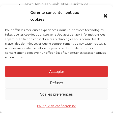
MostBet’in sah web sitesi Türkçe de
dahil olmak üzere 38 dilde
Gérer le consentement aux
yerelleştirilmiştir.
cookies
Mostbet Google android uygulaması
Pour offrir les meilleures expériences, nous utilisons des technologies
Google Play’de mevcut değildir ve yalnızca
telles que les cookies pour stocker et/ou accéder aux informations des
resmi internet sitemizden indirilebilir.
appareils. Le fait de consentir à ces technologies nous permettra de
traiter des données telles que le comportement de navigation ou les ID
uniques sur ce site. Le fait de ne pas consentir ou de retirer son
TRY cinsinden para yatırarak, hesabınıza
consentement peut avoir un effet négatif sur certaines caractéristiques
güvenilir dolar veya euro alabilirsiniz.
et fonctions.
“Kasa” bölümüne gitmeniz, ödeme
sistemini seçmeniz, yatıracak miktarı
Accepter
belirtmeniz ve işlemi onaylamanız gerekir.
Refuser
Şirket, üçüncü tarafların müşterinin kişisel
bilgilerine erişimini engelleyen
Voir les préférences
contemporary veri şifreleme
algoritmaları kullanır. Uygulamanın mobil
Politique de confidentialité
cihazlarda çalışmak için daha iyi boost