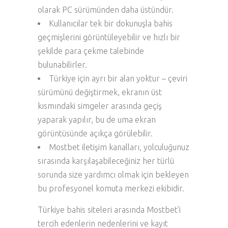
olarak PC sürümünden daha üstündür.
Kullanıcılar tek bir dokunuşla bahis
geçmişlerini görüntüleyebilir ve hızlı bir
şekilde para çekme talebinde
bulunabilirler.
Türkiye için ayrı bir alan yoktur – çeviri
sürümünü değiştirmek, ekranın üst
kısmındaki simgeler arasında geçiş
yaparak yapılır, bu de uma ekran
görüntüsünde açıkça görülebilir.
Mostbet iletişim kanalları, yolculuğunuz
sırasında karşılaşabileceğiniz her türlü
sorunda size yardımcı olmak için bekleyen
bu profesyonel komuta merkezi ekibidir.
Türkiye bahis siteleri arasında Mostbet’i
tercih edenlerin nedenlerini ve kayıt