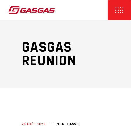
GASGAS
REUNION
26 AOÛT 2025
NON CLASSÉ