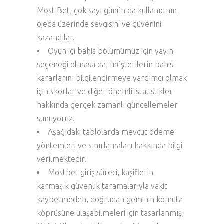
Most Bet, çok sayı günün da kullanıcının
ojeda üzerinde sevgisini ve güvenini
kazandılar.
Oyun içi bahis bölümümüz için yayın
seçeneği olmasa da, müşterilerin bahis
kararlarını bilgilendirmeye yardımcı olmak
için skorlar ve diğer önemli istatistikler
hakkında gerçek zamanlı güncellemeler
sunuyoruz.
Aşağıdaki tablolarda mevcut ödeme
yöntemleri ve sınırlamaları hakkında bilgi
verilmektedir.
Mostbet giriş süreci, kaşiflerin
karmaşık güvenlik taramalarıyla vakit
kaybetmeden, doğrudan geminin komuta
köprüsüne ulaşabilmeleri için tasarlanmış,