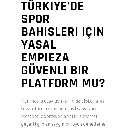
TÜRKIYE’DE
SPOR
BAHISLERI IÇIN
YASAL
EMPIEZA
GÜVENLI BIR
PLATFORM MU?
Her meşru uzay gemisinin, galaksiler arası
seyahat için resmi bir uçuş lisansı vardır.
Mostbet, operasyonlarını uluslararası
geçerliliği olan saygın bir oyun denetleme