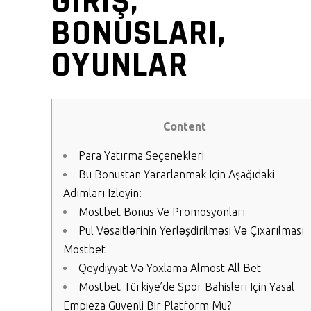
GIRIŞ,
BONUSLARI,
OYUNLAR
Content
Para Yatırma Seçenekleri
Bu Bonustan Yararlanmak Için Aşağıdaki
Adımları Izleyin:
Mostbet Bonus Ve Promosyonları
Pul Vəsaitlərinin Yerləşdirilməsi Və Çıxarılması
Mostbet
Qeydiyyat Və Yoxlama Almost All Bet
Mostbet Türkiye’de Spor Bahisleri Için Yasal
Empieza Güvenli Bir Platform Mu?