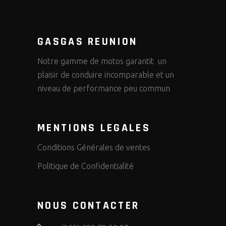
GASGAS REUNION
Notre gamme de motos garantit un
plaisir de conduire incomparable et un
niveau de performance peu commun
MENTIONS LEGALES
Conditions Générales de ventes
Politique de Confidentialité
NOUS CONTACTER