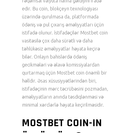
rəqəmsal valyuta halına gəldiyini ifadə
edir. Bu coin, blokçeyn texnologiyası
üzərində qurulmasa da, platformada
ödəniş və pul çıxarış əməliyyatları üçün
istifadə olunur. İstifadəçilər Mostbet coin
vasitəsilə çox daha sürətli və daha
təhlükəsiz əməliyyatlar həyata keçirə
bilər. Onlayn bahislərdə ödəniş
gecikmələri və əlavə komissiyalardan
qurtarmaq üçün Mostbet coin önəmli bir
həlldir. Əsas xüsusiyyətlərindən biri,
istifadəçinin mərc təcrübəsini pozmadan,
əməliyyatların anında təsdiqlənməsi və
minimal xərclərlə həyata keçirilməsidir.
MOSTBET COIN-IN