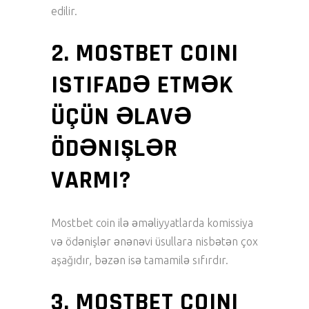
edilir.
2. MOSTBET COINI
ISTIFADƏ ETMƏK
ÜÇÜN ƏLAVƏ
ÖDƏNIŞLƏR
VARMI?
Mostbet coin ilə əməliyyatlarda komissiya
və ödənişlər ənənəvi üsullara nisbətən çox
aşağıdır, bəzən isə tamamilə sıfırdır.
3. MOSTBET COINI