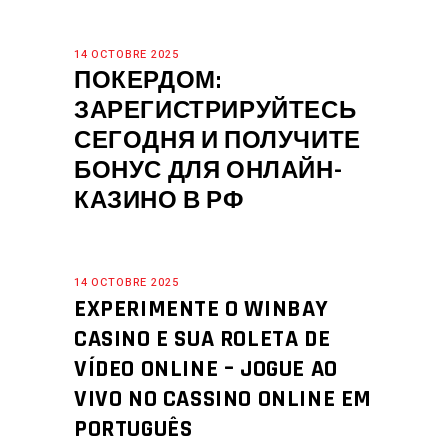
14 OCTOBRE 2025
ПОКЕРДОМ:
ЗАРЕГИСТРИРУЙТЕСЬ
СЕГОДНЯ И ПОЛУЧИТЕ
БОНУС ДЛЯ ОНЛАЙН-
КАЗИНО В РФ
14 OCTOBRE 2025
EXPERIMENTE O WINBAY
CASINO E SUA ROLETA DE
VÍDEO ONLINE – JOGUE AO
VIVO NO CASSINO ONLINE EM
PORTUGUÊS