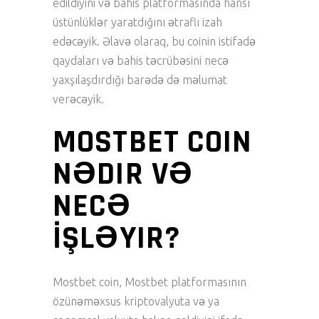
edildiyini və bahis platformasında hansı
üstünlüklər yaratdığını ətraflı izah
edəcəyik. Əlavə olaraq, bu coinin istifadə
qaydaları və bahis təcrübəsini necə
yaxşılaşdırdığı barədə də məlumat
verəcəyik.
MOSTBET COIN
NƏDIR VƏ
NECƏ
İŞLƏYIR?
Mostbet coin, Mostbet platformasının
özünəməxsus kriptovalyuta və ya