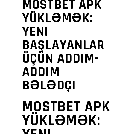
MOSTBET APK
YÜKLƏMƏK:
YENI
BAŞLAYANLAR
ÜÇÜN ADDIM-
ADDIM
BƏLƏDÇI
MOSTBET APK
YÜKLƏMƏK: