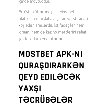
içində mövcuddur.
Bu üstünlüklər məşhur Mostbet
platformasını daha əlçatan və istifadəsi
xoş edən amillərdir. İstifadəçilər həm
idman, həm də kazino mərclərini rahat
şəkildə idarə edə bilərlər.
MOSTBET APK-NI
QURAŞDIRARKƏN
QEYD EDILƏCƏK
YAXŞI
TƏCRÜBƏLƏR