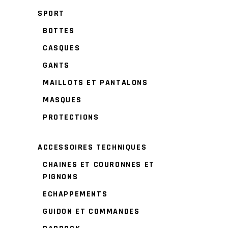
SPORT
BOTTES
CASQUES
GANTS
MAILLOTS ET PANTALONS
MASQUES
PROTECTIONS
ACCESSOIRES TECHNIQUES
CHAINES ET COURONNES ET
PIGNONS
ECHAPPEMENTS
GUIDON ET COMMANDES