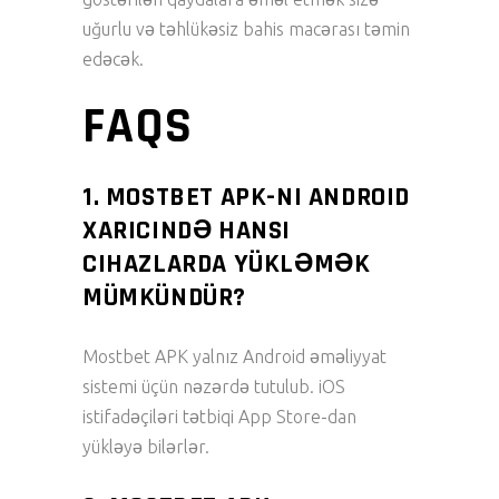
uğurlu və təhlükəsiz bahis macərası təmin
edəcək.
FAQS
1. MOSTBET APK-NI ANDROID
XARICINDƏ HANSI
CIHAZLARDA YÜKLƏMƏK
MÜMKÜNDÜR?
Mostbet APK yalnız Android əməliyyat
sistemi üçün nəzərdə tutulub. iOS
istifadəçiləri tətbiqi App Store-dan
yükləyə bilərlər.