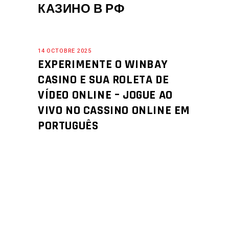
КАЗИНО В РФ
14 OCTOBRE 2025
EXPERIMENTE O WINBAY
CASINO E SUA ROLETA DE
VÍDEO ONLINE – JOGUE AO
VIVO NO CASSINO ONLINE EM
PORTUGUÊS