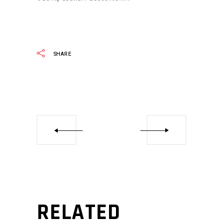
SHARE
RELATED