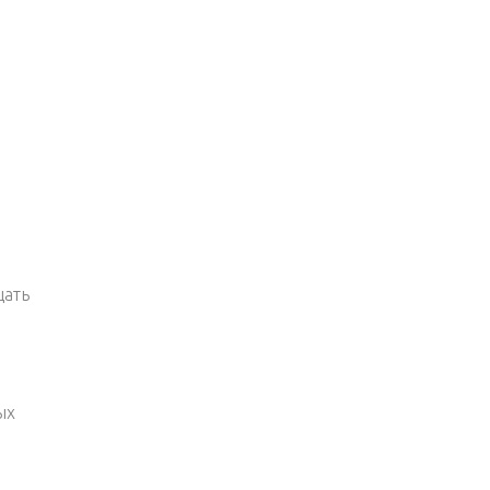
щать
ых