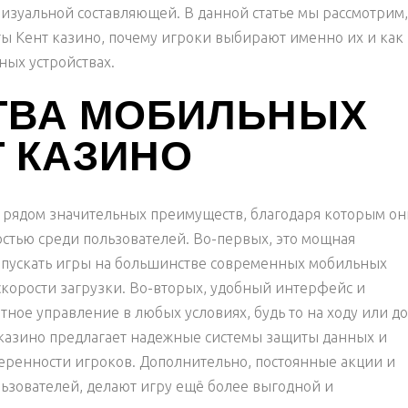
визуальной составляющей. В данной статье мы рассмотрим,
ы Кент казино, почему игроки выбирают именно их и как
ных устройствах.
ТВА МОБИЛЬНЫХ
Т КАЗИНО
 рядом значительных преимуществ, благодаря которым он
стью среди пользователей. Во-первых, это мощная
апускать игры на большинстве современных мобильных
 скорости загрузки. Во-вторых, удобный интерфейс и
ое управление в любых условиях, будь то на ходу или до
т казино предлагает надежные системы защиты данных и
еренности игроков. Дополнительно, постоянные акции и
ьзователей, делают игру ещё более выгодной и