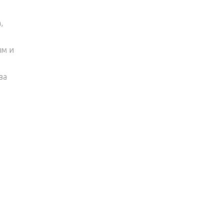
,
ым и
ва
Ы