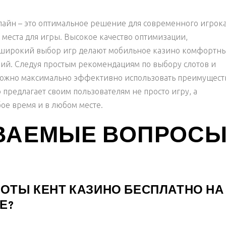
айн – это оптимальное решение для современного игрока
места для игры. Высокое качество оптимизации,
и широкий выбор игр делают мобильное казино комфортн
ий. Следуя простым рекомендациям по выбору слотов и
можно максимально эффективно использовать преимущест
 предлагает своим пользователям не просто игру, а
ое время и в любом месте.
ВАЕМЫЕ ВОПРОС
СЛОТЫ КЕНТ КАЗИНО БЕСПЛАТНО НА
Е?