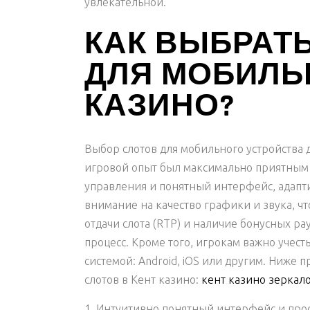
увлекательной.
КАК ВЫБРАТ
ДЛЯ МОБИЛЬ
КАЗИНО?
Выбор слотов для мобильного устройства
игровой опыт был максимально приятным и
управления и понятный интерфейс, адапт
внимание на качество графики и звука, чт
отдачи слота (RTP) и наличие бонусных р
процесс. Кроме того, игрокам важно учес
системой: Android, iOS или другим. Ниже
слотов в Кент казино:
кент казино зеркал
Интуитивно понятный интерфейс и прос