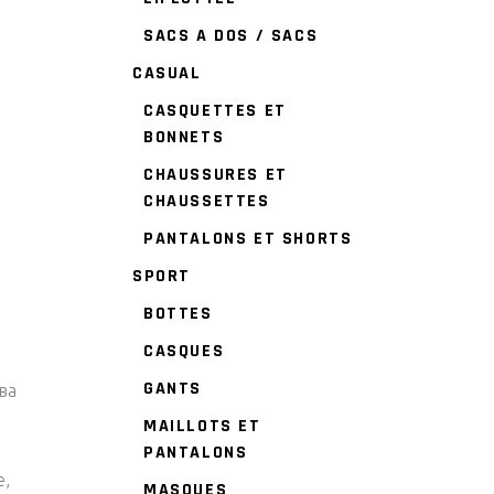
SACS A DOS / SACS
CASUAL
CASQUETTES ET
BONNETS
CHAUSSURES ET
CHAUSSETTES
PANTALONS ET SHORTS
SPORT
BOTTES
CASQUES
GANTS
ва
MAILLOTS ET
PANTALONS
е,
MASQUES