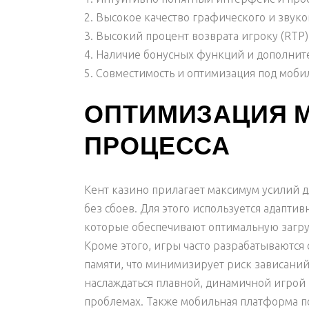
Высокое качество графического и звук
Высокий процент возврата игроку (RTP)
Наличие бонусных функций и дополнит
Совместимость и оптимизация под мобил
ОПТИМИЗАЦИЯ 
ПРОЦЕССА
Кент казино прилагает максимум усилий д
без сбоев. Для этого используется адапти
которые обеспечивают оптимальную загру
Кроме этого, игры часто разрабатываются
памяти, что минимизирует риск зависаний
наслаждаться плавной, динамичной игрой
проблемах. Также мобильная платформа п