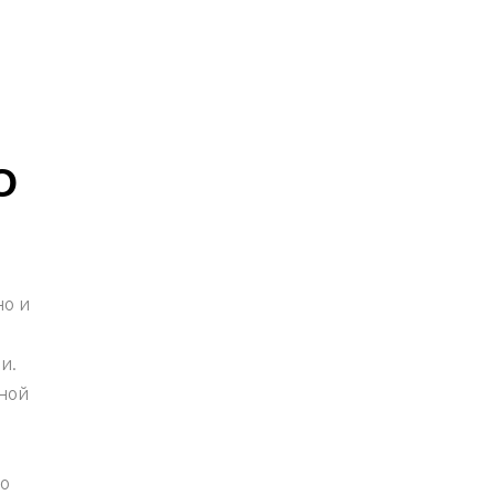
О
но и
и.
вной
ро