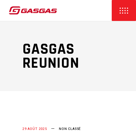
GASGAS
REUNION
29 AOÛT 2025
NON CLASSÉ