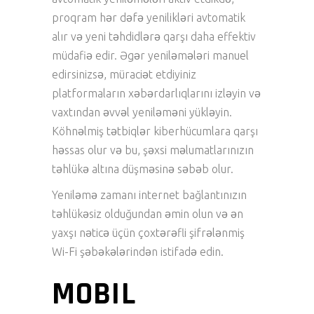
proqram hər dəfə yenilikləri avtomatik
alır və yeni təhdidlərə qarşı daha effektiv
müdafiə edir. Əgər yeniləmələri manuel
edirsinizsə, müraciət etdiyiniz
platformaların xəbərdarlıqlarını izləyin və
vaxtından əvvəl yeniləməni yükləyin.
Köhnəlmiş tətbiqlər kiberhücumlara qarşı
həssas olur və bu, şəxsi məlumatlarınızın
təhlükə altına düşməsinə səbəb olur.
Yeniləmə zamanı internet bağlantınızın
təhlükəsiz olduğundan əmin olun və ən
yaxşı nəticə üçün çoxtərəfli şifrələnmiş
Wi-Fi şəbəkələrindən istifadə edin.
MOBIL