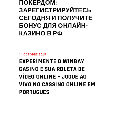
ПОКЕРДОМ:
ЗАРЕГИСТРИРУЙТЕСЬ
СЕГОДНЯ И ПОЛУЧИТЕ
БОНУС ДЛЯ ОНЛАЙН-
КАЗИНО В РФ
14 OCTOBRE 2025
EXPERIMENTE O WINBAY
CASINO E SUA ROLETA DE
VÍDEO ONLINE – JOGUE AO
VIVO NO CASSINO ONLINE EM
PORTUGUÊS