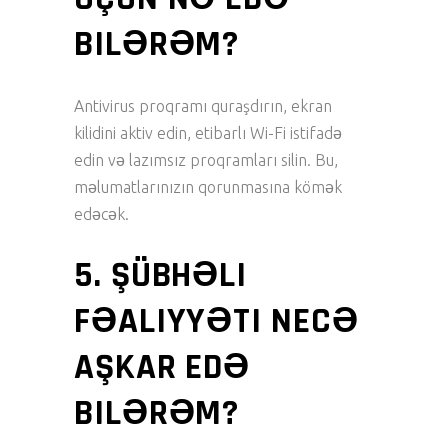
BILƏRƏM?
Antivirus proqramı quraşdırın, ekran
kilidini aktiv edin, etibarlı Wi-Fi istifadə
edin və lazımsız proqramları silin. Bu,
məlumatlarınızın qorunmasına kömək
edəcək.
5. ŞÜBHƏLI
FƏALIYYƏTI NECƏ
AŞKAR EDƏ
BILƏRƏM?