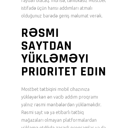
faydalı olacaq. İndi isə, təhlükəsiz Mostbet
istifadə üçün hansı addımları atmalı
olduğunuz barədə geniş məlumat verək.
RƏSMI
SAYTDAN
YÜKLƏMƏYI
PRIORITET EDIN
Mostbet tətbiqini mobil cihazınıza
yükləyərkən ən vacib addım proqramı
yalnız rəsmi mənbələrdən yükləməkdir.
Rəsmi sayt və ya etibarlı tətbiq
mağazaları olmayan platformalardan
yükləmə etdikdə zərərli proqramlar ya da