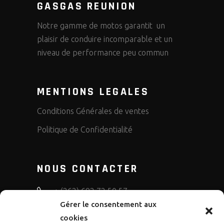
GASGAS REUNION
Notre gamme de motos garantit un
plaisir de conduire incomparable et un
niveau de performance peu commun
MENTIONS LEGALES
Conditions Générales de ventes
Politique de Confidentialité
NOUS CONTACTER
+ (262) 692 72 50 57
Gérer le consentement aux
bruno.diffusion.motos
cookies