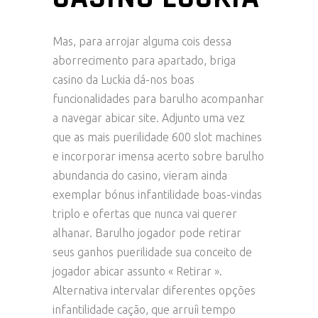
Mas, para arrojar alguma cois dessa
aborrecimento para apartado, briga
casino da Luckia dá-nos boas
funcionalidades para barulho acompanhar
a navegar abicar site. Adjunto uma vez
que as mais puerilidade 600 slot machines
e incorporar imensa acerto sobre barulho
abundancia do casino, vieram ainda
exemplar bónus infantilidade boas-vindas
triplo e ofertas que nunca vai querer
alhanar. Barulho jogador pode retirar
seus ganhos puerilidade sua conceito de
jogador abicar assunto « Retirar ».
Alternativa intervalar diferentes opções
infantilidade cação, que arruíi tempo