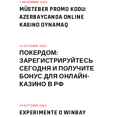
7 NOVEMBRE 2025
MÜSTEBER PROMO KODU:
AZERBAYCANDA ONLINE
KASINO OYNAMAQ
14 OCTOBRE 2025
ПОКЕРДОМ:
ЗАРЕГИСТРИРУЙТЕСЬ
СЕГОДНЯ И ПОЛУЧИТЕ
БОНУС ДЛЯ ОНЛАЙН-
КАЗИНО В РФ
14 OCTOBRE 2025
EXPERIMENTE O WINBAY