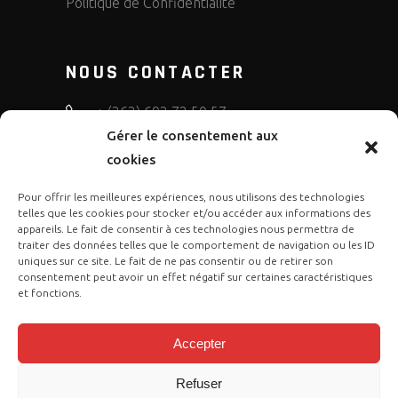
Politique de Confidentialité
NOUS CONTACTER
+ (262) 692 72 50 57
Gérer le consentement aux
bruno.diffusion.motos
cookies
Pour offrir les meilleures expériences, nous utilisons des technologies
telles que les cookies pour stocker et/ou accéder aux informations des
appareils. Le fait de consentir à ces technologies nous permettra de
traiter des données telles que le comportement de navigation ou les ID
uniques sur ce site. Le fait de ne pas consentir ou de retirer son
consentement peut avoir un effet négatif sur certaines caractéristiques
et fonctions.
Accepter
Refuser