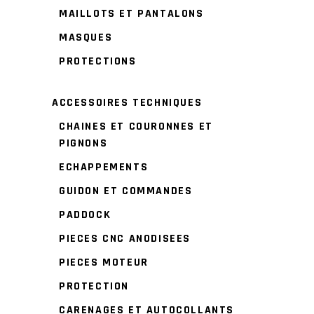
MAILLOTS ET PANTALONS
MASQUES
PROTECTIONS
ACCESSOIRES TECHNIQUES
CHAINES ET COURONNES ET
PIGNONS
ECHAPPEMENTS
GUIDON ET COMMANDES
PADDOCK
PIECES CNC ANODISEES
PIECES MOTEUR
PROTECTION
CARENAGES ET AUTOCOLLANTS