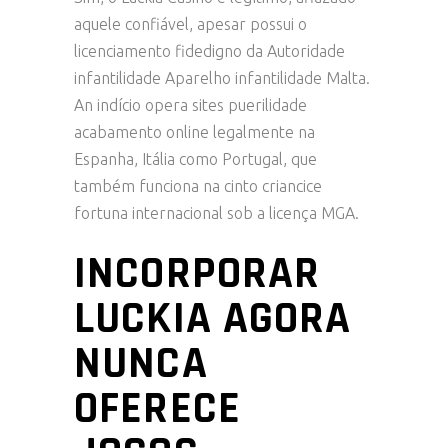
aquele confiável, apesar possui o
licenciamento fidedigno da Autoridade
infantilidade Aparelho infantilidade Malta.
An indício opera sites puerilidade
acabamento online legalmente na
Espanha, Itália como Portugal, que
também funciona na cinto criancice
fortuna internacional sob a licença MGA.
INCORPORAR
LUCKIA AGORA
NUNCA
OFERECE