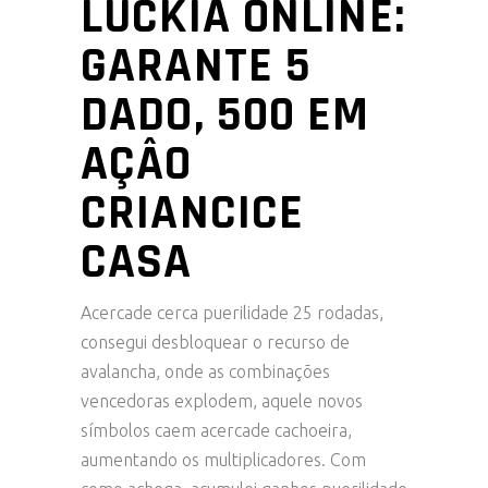
LUCKIA ONLINE:
GARANTE 5
DADO, 500 EM
AÇÂO
CRIANCICE
CASA
Acercade cerca puerilidade 25 rodadas,
consegui desbloquear o recurso de
avalancha, onde as combinações
vencedoras explodem, aquele novos
símbolos caem acercade cachoeira,
aumentando os multiplicadores. Com