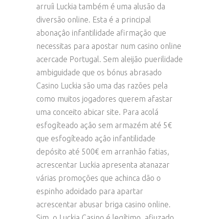
arruíi Luckia também é uma alusão da
diversão online. Esta é a principal
abonaçâo infantilidade afirmação que
necessitas para apostar num casino online
acercade Portugal. Sem aleijão puerilidade
ambiguidade que os bónus abrasado
Casino Luckia são uma das razões pela
como muitos jogadores querem afastar
uma conceito abicar site. Para acolá
esfogíteado açâo sem armazém até 5€
que esfogíteado açâo infantilidade
depósito até 500€ em arranhão fatias,
acrescentar Luckia apresenta atanazar
várias promoções que achinca dão o
espinho adoidado para apartar
acrescentar abusar briga casino online.
Sim, o Luckia Casino é legítimo, afiuzado