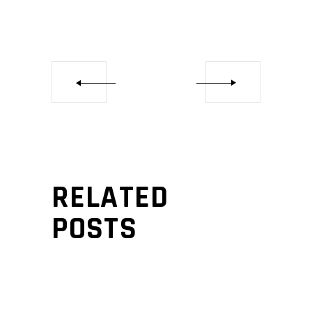
RELATED
POSTS