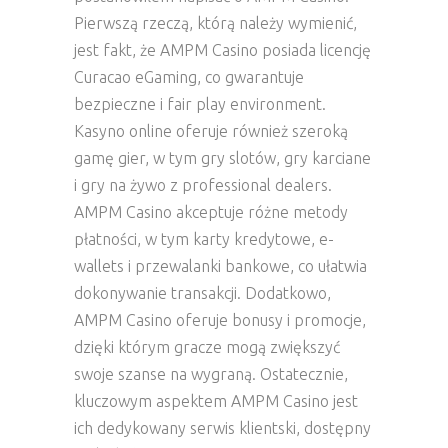
Pierwszą rzeczą, którą należy wymienić,
jest fakt, że AMPM Casino posiada licencję
Curacao eGaming, co gwarantuje
bezpieczne i fair play environment.
Kasyno online oferuje również szeroką
gamę gier, w tym gry slotów, gry karciane
i gry na żywo z professional dealers.
AMPM Casino akceptuje różne metody
płatności, w tym karty kredytowe, e-
wallets i przewalanki bankowe, co ułatwia
dokonywanie transakcji. Dodatkowo,
AMPM Casino oferuje bonusy i promocje,
dzięki którym gracze mogą zwiększyć
swoje szanse na wygraną. Ostatecznie,
kluczowym aspektem AMPM Casino jest
ich dedykowany serwis klientski, dostępny