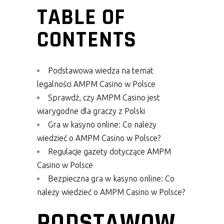
TABLE OF
CONTENTS
Podstawowa wiedza na temat
legalności AMPM Casino w Polsce
Sprawdź, czy AMPM Casino jest
wiarygodne dla graczy z Polski
Gra w kasyno online: Co należy
wiedzieć o AMPM Casino w Polsce?
Regulacje gazety dotyczące AMPM
Casino w Polsce
Bezpieczna gra w kasyno online: Co
należy wiedzieć o AMPM Casino w Polsce?
PODSTAWOW