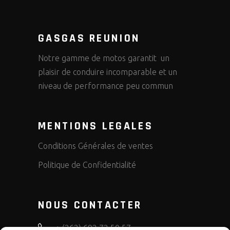
GASGAS REUNION
Notre gamme de motos garantit un
plaisir de conduire incomparable et un
niveau de performance peu commun
MENTIONS LEGALES
Conditions Générales de ventes
Politique de Confidentialité
NOUS CONTACTER
+ (262) 692 72 50 57