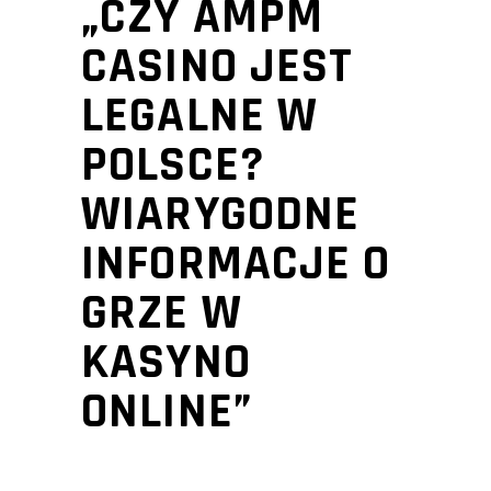
„CZY AMPM
CASINO JEST
LEGALNE W
POLSCE?
WIARYGODNE
INFORMACJE O
GRZE W
KASYNO
ONLINE”