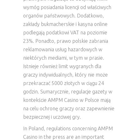
wymóg posiadania licencji od właściwych
organów państwowych. Dodatkowo,
zakłady bukmacherskie i kasyna online
podlegają podatkowi VAT na poziomie
23%. Ponadto, prawo polskie zabrania
reklamowania usług hazardowych w
niektórych mediami, w tym w prasie.
Istnieje również limit wygranych dla
graczy indywidualnych, który nie może
przekraczać 5000 złotych w ciągu 24
godzin. Sumarycznie, regulacje gazety w
kontekście AMPM Casino w Polsce mają
na celu ochronę graczy oraz zapewnienie
bezpiecznej i uczciwej gry.
In Poland, regulations concerning AMPM
Casino in the press are an important