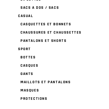
SACS A DOS / SACS
CASUAL
CASQUETTES ET BONNETS
CHAUSSURES ET CHAUSSETTES
PANTALONS ET SHORTS
SPORT
BOTTES
CASQUES
GANTS
MAILLOTS ET PANTALONS
MASQUES
PROTECTIONS