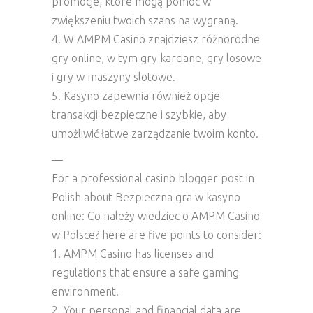
promocje, które mogą pomóc w
zwiększeniu twoich szans na wygraną.
4. W AMPM Casino znajdziesz różnorodne
gry online, w tym gry karciane, gry losowe
i gry w maszyny slotowe.
5. Kasyno zapewnia również opcje
transakcji bezpieczne i szybkie, aby
umożliwić łatwe zarządzanie twoim konto.
—
For a professional casino blogger post in
Polish about Bezpieczna gra w kasyno
online: Co należy wiedziec o AMPM Casino
w Polsce? here are five points to consider:
1. AMPM Casino has licenses and
regulations that ensure a safe gaming
environment.
2. Your personal and financial data are