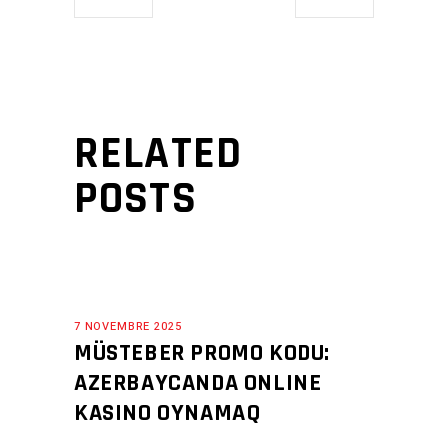
RELATED
POSTS
7 NOVEMBRE 2025
MÜSTEBER PROMO KODU:
AZERBAYCANDA ONLINE
KASINO OYNAMAQ