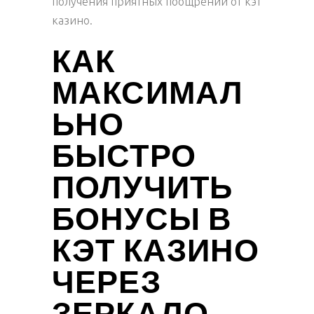
получения приятных поощрений от кэт
казино.
КАК
МАКСИМАЛ
ЬНО
БЫСТРО
ПОЛУЧИТЬ
БОНУСЫ В
КЭТ КАЗИНО
ЧЕРЕЗ