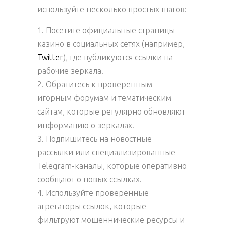
используйте несколько простых шагов:
Посетите официальные страницы
казино в социальных сетях (например,
Twitter
), где публикуются ссылки на
рабочие зеркала.
Обратитесь к проверенным
игорным форумам и тематическим
сайтам, которые регулярно обновляют
информацию о зеркалах.
Подпишитесь на новостные
рассылки или специализированные
Telegram-каналы, которые оперативно
сообщают о новых ссылках.
Используйте проверенные
агрегаторы ссылок, которые
фильтруют мошеннические ресурсы и