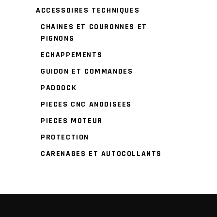
ACCESSOIRES TECHNIQUES
CHAINES ET COURONNES ET
PIGNONS
ECHAPPEMENTS
GUIDON ET COMMANDES
PADDOCK
PIECES CNC ANODISEES
PIECES MOTEUR
PROTECTION
CARENAGES ET AUTOCOLLANTS