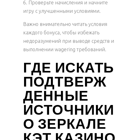
Проверьте начисления и начните
игру с улучшенными условиями.
Важно внимательно читать условия
каждого бонуса, чтобы избежать
недоразумений при выводе средств и
выполнении wagering требований.
ГДЕ ИСКАТЬ
ПОДТВЕРЖ
ДЕННЫЕ
ИСТОЧНИКИ
О ЗЕРКАЛЕ
КЭТ КАЗИНО