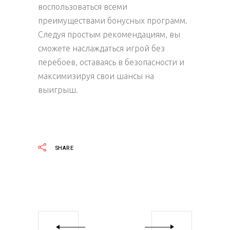
воспользоваться всеми
преимуществами бонусных программ.
Следуя простым рекомендациям, вы
сможете наслаждаться игрой без
перебоев, оставаясь в безопасности и
максимизируя свои шансы на
выигрыш.
SHARE