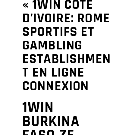
« 1WIN CÔTE
D’IVOIRE: ROME
SPORTIFS ET
GAMBLING
ESTABLISHMEN
T EN LIGNE
CONNEXION
1WIN
BURKINA