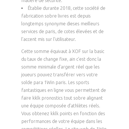
matière de sécurité.
Établie durante 2018, cette société de
fabrication sobre livres est depuis
longtemps synonyme dieses meilleurs
services de paris, de cotes élevées et de
l’accent mis sur l’utilisateur.
Cette somme équivaut à XOF sur la basic
du taux de change fixe, ain c’est donc la
somme minimale d’argent réel que les
joueurs pouvez transférer vers votre
solde para 1Win paris. Les sports
fantastiques en ligne vous permettent de
faire kklk pronostics tout sobre alignant
une équipe composée d’athlètes réels.
Vous obtenez kklk points en fonction des
performances de votre équipe dans les