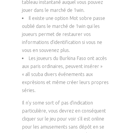
tableau instantané auquel vous pouvez
jouer dans le marché de 1win.
Il existe une option Mot sobre passe
oublié dans le marché de 1win qui les
joueurs permet de restaurer vos
informations d’identification si vous ne
vous en souvenez plus.
Les joueurs du Burkina Faso ont accès
aux paris ordinaires, peuvent insérer »
« all scuba divers événements aux
exprèsions et même créer leurs propres
séries.
Il n’y some sort of pas d’indication
particulière, vous devrez en conséquent
cliquer sur le jeu pour voir s’il est online
pour les amusements sans dépôt en se