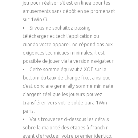
jeu pour réaliser s’il est en linea pour les
amusements sans dépôt en se promenant
sur 1Win Ci.
Si vous ne souhaitez passing
télécharger et tech l’application ou
cuando votre appareil ne répond pas aux
exigences techniques minimales, il est
possible de jouer via la version navigateur.
Cette somme équivaut à XOF sur la
bottom du taux de change fixe, ainsi que
c’est donc are generally somme minimale
d’argent réel que les joueurs pouvez
transférer vers votre solde para 1Win
paris.
Vous trouverez ci-dessous les détails
sobre la majorité des étapes à franchir
avant d’effectuer votre premier identico.