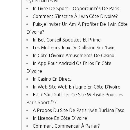
Cybernautes Bf
In Livre De Sport – Opportunités De Paris
Comment S’inscrire À 1win Côte D’ivoire?
Puis-je Inviter Un Ami À Profiter De 1win Côte
D’ivoire?
In Bet Conseil Spéciales Et Prime
Les Meilleurs Jeux De Collision Sur 1win
In Côte D’ivoire Amusements De Casino
In App Pour Android Os Et Ios En Côte
D’ivoire
In Casino En Direct
In Web Site Web En Ligne En Côte D’ivoire
Est-il Sûr D’utiliser Ce Site Website Pour Les
Paris Sportifs?
A Propos Du Site De Paris 1win Burkina Faso
In Licence En Côte D’ivoire
Comment Commencer À Parier?