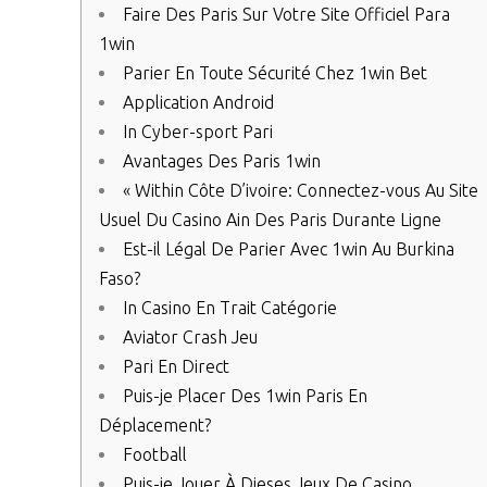
Faire Des Paris Sur Votre Site Officiel Para
1win
Parier En Toute Sécurité Chez 1win Bet
Application Android
In Cyber-sport Pari
Avantages Des Paris 1win
« Within Côte D’ivoire: Connectez-vous Au Site
Usuel Du Casino Ain Des Paris Durante Ligne
Est-il Légal De Parier Avec 1win Au Burkina
Faso?
In Casino En Trait Catégorie
Aviator Crash Jeu
Pari En Direct
Puis-je Placer Des 1win Paris En
Déplacement?
Football
Puis-je Jouer À Dieses Jeux De Casino