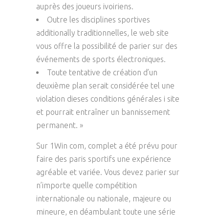
auprès des joueurs ivoiriens.
Outre les disciplines sportives
additionally traditionnelles, le web site
vous offre la possibilité de parier sur des
événements de sports électroniques.
Toute tentative de création d’un
deuxième plan serait considérée tel une
violation dieses conditions générales i site
et pourrait entraîner un bannissement
permanent. »
Sur 1Win com, complet a été prévu pour
faire des paris sportifs une expérience
agréable et variée. Vous devez parier sur
n’importe quelle compétition
internationale ou nationale, majeure ou
mineure, en déambulant toute une série