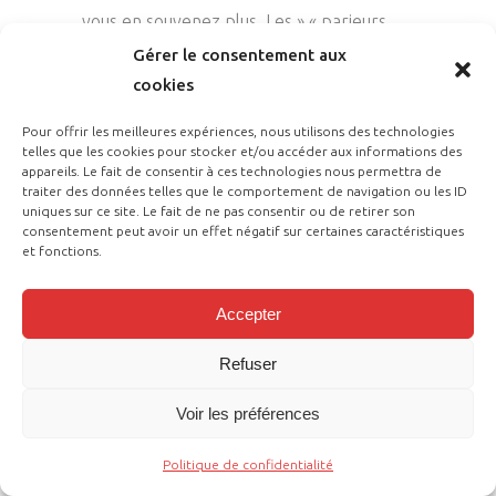
vous en souvenez plus. Les » « parieurs
enregistrés de Côte d’Ivoire ont la
Gérer le consentement aux
possibilité de percevoir n’importe quel
cookies
événement sportif en immediate sur le
Pour offrir les meilleures expériences, nous utilisons des technologies
internet site de 1Win. La plupart des jeux
telles que les cookies pour stocker et/ou accéder aux informations des
du lobby du casino sont en vente libre en
appareils. Le fait de consentir à ces technologies nous permettra de
traiter des données telles que le comportement de navigation ou les ID
version démo.
uniques sur ce site. Le fait de ne pas consentir ou de retirer son
consentement peut avoir un effet négatif sur certaines caractéristiques
et fonctions.
PUIS-JE INVITER
UN AMI À PROFITER
Accepter
DE 1WIN CÔTE
Refuser
D’IVOIRE?
Voir les préférences
Politique de confidentialité
« 1win offre aux internautes du Burkina