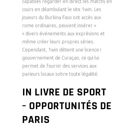
capables regarder en direct les matchs en
cours en déambulant le site 1win. Les
joueurs du Burkina Faso ont accès aux
rome ordinaires, peuvent insérer »
« divers événements aux exprèsions et
même créer leurs propres séries.
Cependant, 1win détient une licence i
gouvernement de Curaçao, ce qui lui
permet de fournir des services aux
parieurs locaux sobre toute légalité.
IN LIVRE DE SPORT
– OPPORTUNITÉS DE
PARIS