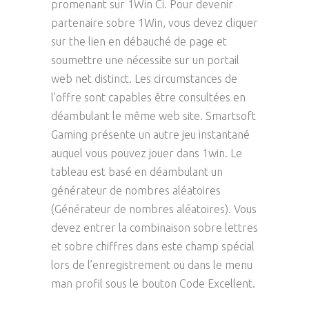
promenant sur 1Win Ci. Pour devenir
partenaire sobre 1Win, vous devez cliquer
sur the lien en débauché de page et
soumettre une nécessite sur un portail
web net distinct. Les circumstances de
l’offre sont capables être consultées en
déambulant le même web site. Smartsoft
Gaming présente un autre jeu instantané
auquel vous pouvez jouer dans 1win. Le
tableau est basé en déambulant un
générateur de nombres aléatoires
(Générateur de nombres aléatoires). Vous
devez entrer la combinaison sobre lettres
et sobre chiffres dans este champ spécial
lors de l’enregistrement ou dans le menu
man profil sous le bouton Code Excellent.