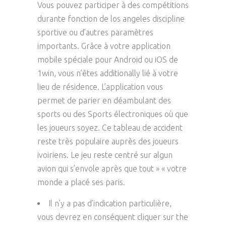
Vous pouvez participer à des compétitions
durante fonction de los angeles discipline
sportive ou d’autres paramètres
importants. Grâce à votre application
mobile spéciale pour Android ou iOS de
1win, vous n’êtes additionally lié à votre
lieu de résidence. L’application vous
permet de parier en déambulant des
sports ou des Sports électroniques où que
les joueurs soyez. Ce tableau de accident
reste très populaire auprès des joueurs
ivoiriens. Le jeu reste centré sur algun
avion qui s’envole après que tout » « votre
monde a placé ses paris.
Il n’y a pas d’indication particulière,
vous devrez en conséquent cliquer sur the