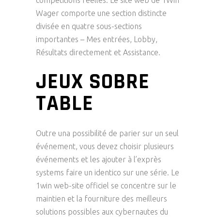
compétitions réelles. Le site web de 1Win
Wager comporte une section distincte
divisée en quatre sous-sections
importantes – Mes entrées, Lobby,
Résultats directement et Assistance.
JEUX SOBRE
TABLE
Outre una possibilité de parier sur un seul
événement, vous devez choisir plusieurs
événements et les ajouter à l’exprès
systems faire un identico sur une série. Le
1win web-site officiel se concentre sur le
maintien et la fourniture des meilleurs
solutions possibles aux cybernautes du