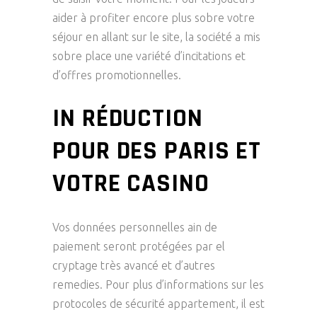
aider à profiter encore plus sobre votre
séjour en allant sur le site, la société a mis
sobre place une variété d’incitations et
d’offres promotionnelles.
IN RÉDUCTION
POUR DES PARIS ET
VOTRE CASINO
Vos données personnelles ain de
paiement seront protégées par el
cryptage très avancé et d’autres
remedies. Pour plus d’informations sur les
protocoles de sécurité appartement, il est