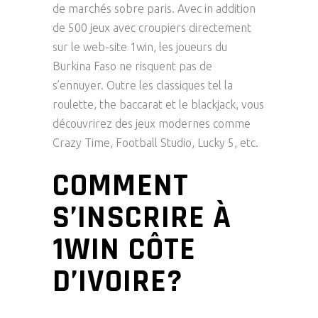
de marchés sobre paris. Avec in addition
de 500 jeux avec croupiers directement
sur le web-site 1win, les joueurs du
Burkina Faso ne risquent pas de
s’ennuyer. Outre les classiques tel la
roulette, the baccarat et le blackjack, vous
découvrirez des jeux modernes comme
Crazy Time, Football Studio, Lucky 5, etc.
COMMENT
S’INSCRIRE À
1WIN CÔTE
D’IVOIRE?