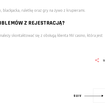
, blackjacka, ruletkę oraz gry na żywo z krupierami.
ROBLEMÓW Z REJESTRACJĄ?
leży skontaktować się z obsługą klienta NV casino, która jest
S
SUIV