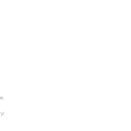
e.
ry!