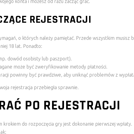
wojego konta i możesz od razu zacząć grać.
CZĄCE REJESTRACJI
a wymagań, o których należy pamiętać. Przede wszystkim musisz 
niej 18 lat. Ponadto:
np. dowód osobisty lub paszport).
agane może być zweryfikowanie metody płatności.
racji powinny być prawdziwe, aby uniknąć problemów z wypłat
woja rejestracja przebiegła sprawnie.
GRAĆ PO REJESTRACJI
m krokiem do rozpoczęcia gry jest dokonanie pierwszej wpłaty.
ak: