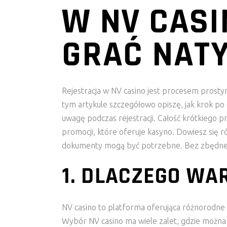
W NV CASI
GRAĆ NAT
Rejestracja w NV casino jest procesem prost
tym artykule szczegółowo opiszę, jak krok po 
uwagę podczas rejestracji. Całość krótkiego 
promocji, które oferuje kasyno. Dowiesz się ró
dokumenty mogą być potrzebne. Bez zbędneg
1. DLACZEGO WA
NV casino to platforma oferująca różnorodne
Wybór NV casino ma wiele zalet, gdzie można