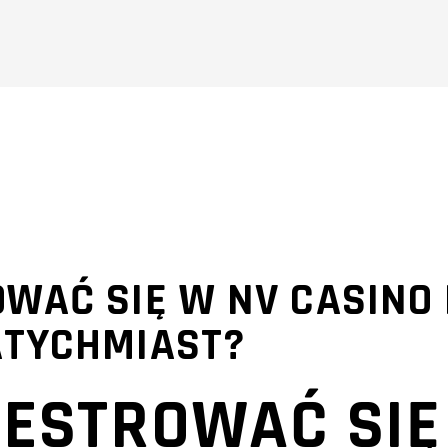
WAĆ SIĘ W NV CASINO 
ATYCHMIAST?
JESTROWAĆ SIĘ