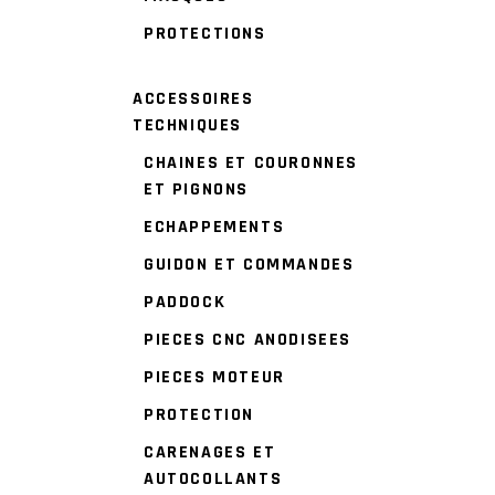
PROTECTIONS
ACCESSOIRES
TECHNIQUES
CHAINES ET COURONNES
ET PIGNONS
ECHAPPEMENTS
GUIDON ET COMMANDES
PADDOCK
PIECES CNC ANODISEES
PIECES MOTEUR
PROTECTION
CARENAGES ET
AUTOCOLLANTS