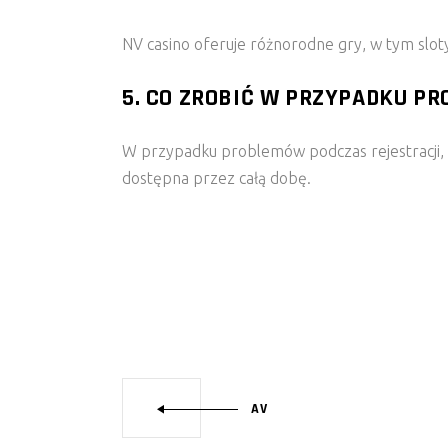
NV casino oferuje różnorodne gry, w tym sloty
5. CO ZROBIĆ W PRZYPADKU P
W przypadku problemów podczas rejestracji, na
dostępna przez całą dobę.
AV