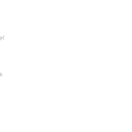
być
ą.