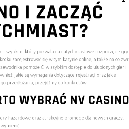
NO I ZACZĄĆ
YCHMIAST?
ym i szybkim, który pozwala na natychmiastowe rozpoczęcie gry
kroku zarejestrować się w tym kasynie online, a także na co zwr
przewodnika pomoże Ci w szybkim dostępie do ulubionych gier i
wnież, jakie są wymagania dotyczące rejestracji oraz jakie
o przedłużania, przejdźmy do konkretów.
RTO WYBRAĆ NV CASIN
 gry hazardowe oraz atrakcyjne promocje dla nowych graczy.
 wymienić: