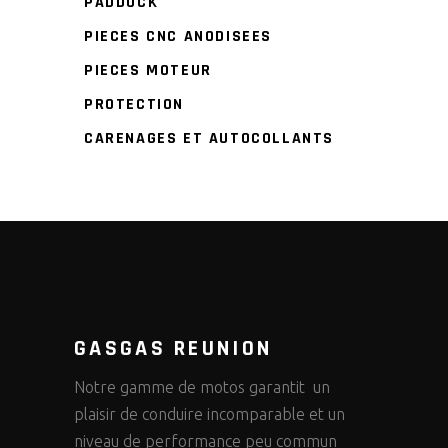
PADDOCK
PIECES CNC ANODISEES
PIECES MOTEUR
PROTECTION
CARENAGES ET AUTOCOLLANTS
GASGAS REUNION
Notre gamme de motos garantit un
plaisir de conduire incomparable et un
niveau de performance peu commun