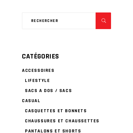
CATÉGORIES
ACCESSOIRES
LIFESTYLE
SACS A DOS / SACS
CASUAL
CASQUETTES ET BONNETS
CHAUSSURES ET CHAUSSETTES
PANTALONS ET SHORTS