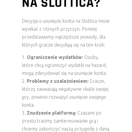
NA SLOTTICA?
Decyzja o usunięciu konta na Slottica może
wynikać z różnych przyczyn. Poniżej
przedstawiamy najczęstsze powody, dla
których gracze decydują się na ten krok:
Ograniczenie wydatków:
Osoby,
które chcą ograniczyć wydatki na hazard,
mogą zdecydować się na usunięcie konta.
Problemy z uzależnieniem:
Gracze,
którzy zauważają negatywne skutki swojej
gry, powinni rozważyć usunięcie swojego
konta.
Znudzenie platformą:
Czasami po
prostu tracimy zainteresowanie grą i
chcemy zakończyć naszą przygodę z daną