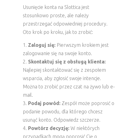
Usunięcie konta na Slottica jest
stosunkowo proste, ale należy
przestrzegać odpowiedniej procedury.
Oto krok po kroku, jak to zrobić:
Zaloguj się:
Pierwszym krokiem jest
zalogowanie się na swoje konto.
Skontaktuj się z obsługą klienta:
Najlepiej skontaktować się z zespołem
wsparcia, aby zgłosić swoje intencje.
Można to zrobić przez czat na żywo lub e-
mail.
Podaj powód:
Zespół może poprosić o
podanie powodu, dla którego chcesz
usunąć konto. Odpowiedz szczerze.
Powtórz decyzję:
W niektórych
przypadkach mogą poprosić Cię o