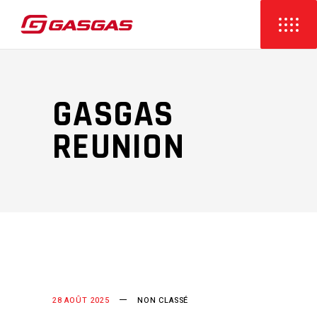
GASGAS
REUNION
28 AOÛT 2025
NON CLASSÉ