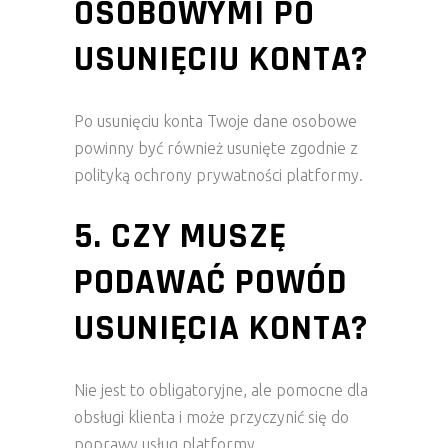
OSOBOWYMI PO
USUNIĘCIU KONTA?
Po usunięciu konta Twoje dane osobowe
powinny być również usunięte zgodnie z
polityką ochrony prywatności platformy.
5. CZY MUSZĘ
PODAWAĆ POWÓD
USUNIĘCIA KONTA?
Nie jest to obligatoryjne, ale pomocne dla
obsługi klienta i może przyczynić się do
poprawy usług platformy.