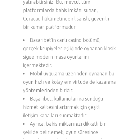
yatırabilirsiniz. Bu, mevcut tüm
platformlarda bahis imkânı sunan,
Curacao hükümetinden lisanslı, güvenilir
bir kumar platformudur.
Basaribet’in canlı casino bölümü,
gerçek krupiyeler eşliğinde oynanan klasik
sigue modern masa oyunlarını
içermektedir.
Mobil uygulama üzerinden oynanan bu
oyun hızlı ve kolay em virtude de kazanma
yöntemlerinden biridir.
Başarıbet, kullanıcılarına sunduğu
hizmet kalitesini artırmak için çeşitli
iletişim kanalları sunmaktadır.
Ayrıca, bahis miktarınızı dikkatli bir
şekilde belirlemek, oyun süresince