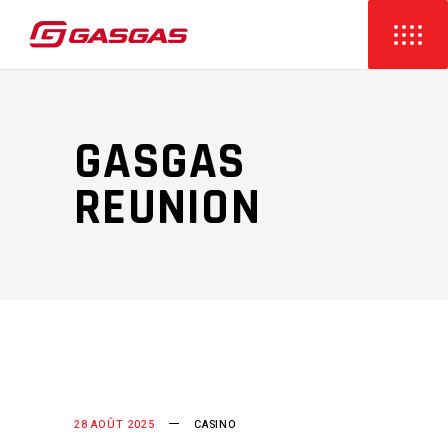
GASGAS
REUNION
28 AOÛT 2025
CASINO