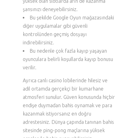
yüksek olan slotlarda afin de kazanma
şansınızı deneyebilirsiniz.
Bu şekilde Google Oyun mağazasındaki
diğer uygulamalar gibi güvenli
kontrolünden geçmiş dosyayı
indirebilirsiniz.
Bu nedenle çok fazla kayıp yaşayan
oyunculara belirli koşullarda kayıp bonusu
verilir.
Ayrıca canlı casino lobilerinde hilesiz ve
adil ortamda gerçekçi bir kumarhane
atmosferi sunulur. Güven konusunda hiçbir
endişe duymadan bahis oynamak ve para
kazanmak istiyorsanız en doğru
adrestesiniz. Dünya çapında tanınan bahis
sitesinde ping-pong maçlarına yüksek