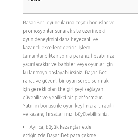
BasariBet, oyuncularına çeşitli bonuslar ve
promosyonlar sunarak site üzerindeki
oyun deneyimini daha heyecanlı ve
kazançlı excellent getirir. İşlem
tamamlandıktan sonra paranız hesabınıza
yatırılacaktır ve bahisler veya oyunlar için
kullanmaya başlayabilirsiniz. BaşarıBet —
rahat ve güvenli bir oyun süreci sunmak
için gerekli olan the girl şeyi sağlayan
güvenilir ve yenilikçi bir platformdur.
Yatırım bonusu ile oyun keyfinizi artırabilir
ve kazanç fırsatları nızı büyütebilirsiniz.
Ayrıca, büyük kazançlar elde
ettiğinizde BaşarıBet para çekme