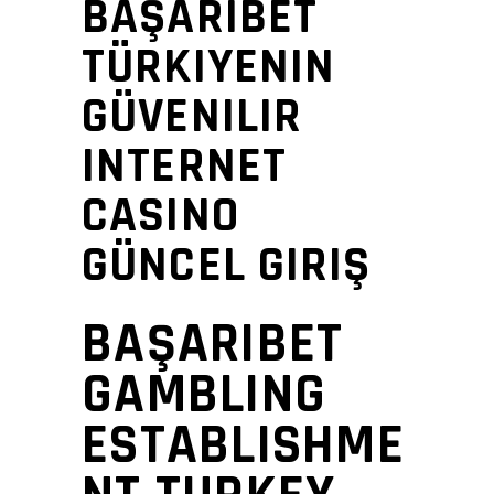
BAŞARIBET
TÜRKIYENIN
GÜVENILIR
INTERNET
CASINO
GÜNCEL GIRIŞ
BAŞARIBET
GAMBLING
ESTABLISHME