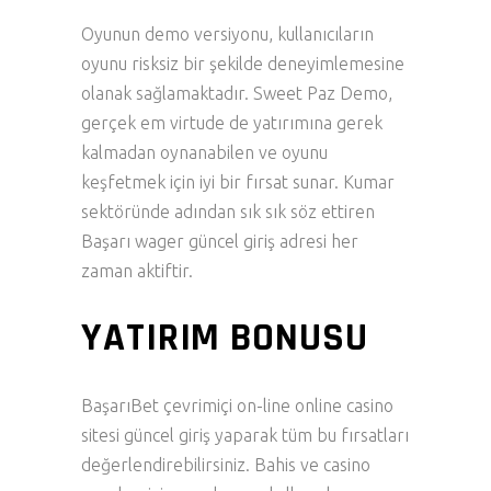
Oyunun demo versiyonu, kullanıcıların
oyunu risksiz bir şekilde deneyimlemesine
olanak sağlamaktadır. Sweet Paz Demo,
gerçek em virtude de yatırımına gerek
kalmadan oynanabilen ve oyunu
keşfetmek için iyi bir fırsat sunar. Kumar
sektöründe adından sık sık söz ettiren
Başarı wager güncel giriş adresi her
zaman aktiftir.
YATIRIM BONUSU
BaşarıBet çevrimiçi on-line online casino
sitesi güncel giriş yaparak tüm bu fırsatları
değerlendirebilirsiniz. Bahis ve casino