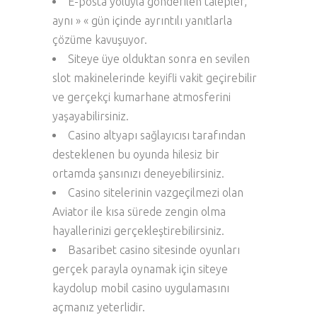
E-posta yoluyla gönderilen talepler,
aynı » « gün içinde ayrıntılı yanıtlarla
çözüme kavuşuyor.
Siteye üye olduktan sonra en sevilen
slot makinelerinde keyifli vakit geçirebilir
ve gerçekçi kumarhane atmosferini
yaşayabilirsiniz.
Casino altyapı sağlayıcısı tarafından
desteklenen bu oyunda hilesiz bir
ortamda şansınızı deneyebilirsiniz.
Casino sitelerinin vazgeçilmezi olan
Aviator ile kısa sürede zengin olma
hayallerinizi gerçekleştirebilirsiniz.
Basaribet casino sitesinde oyunları
gerçek parayla oynamak için siteye
kaydolup mobil casino uygulamasını
açmanız yeterlidir.