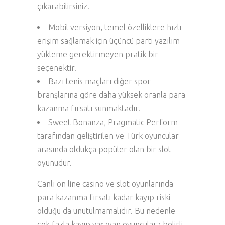
çıkarabilirsiniz.
Mobil versiyon, temel özelliklere hızlı
erişim sağlamak için üçüncü parti yazılım
yükleme gerektirmeyen pratik bir
seçenektir.
Bazı tenis maçları diğer spor
branşlarına göre daha yüksek oranla para
kazanma fırsatı sunmaktadır.
Sweet Bonanza, Pragmatic Perform
tarafından geliştirilen ve Türk oyuncular
arasında oldukça popüler olan bir slot
oyunudur.
Canlı on line casino ve slot oyunlarında
para kazanma fırsatı kadar kayıp riski
olduğu da unutulmamalıdır. Bu nedenle
çok fazla kayıp yaşayan oyunculara belirli