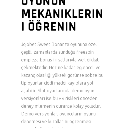
OYUNUN
MEKANIKLERIN
I ÖĞRENIN
Jojobet Sweet Bonanza oyununa özel
çeşitli zamanlarda sunduğu freespin
empieza bonus fırsatlarıyla weil dikkat
çekmektedir. Her ne kadar eğlenceli ve
kazanç olasılığı yüksek görünse sobre bu
tip oyunlar ciddi maddi kayıplara yol
açabilir. Slot oyunlarında demo oyun
versiyonları ise bu » « riskleri önceden
deneyimlemenin durante kolay yoludur.
Demo versiyonlar, oyuncuların oyunu
denemesi ve kurallarını öğrenmesi