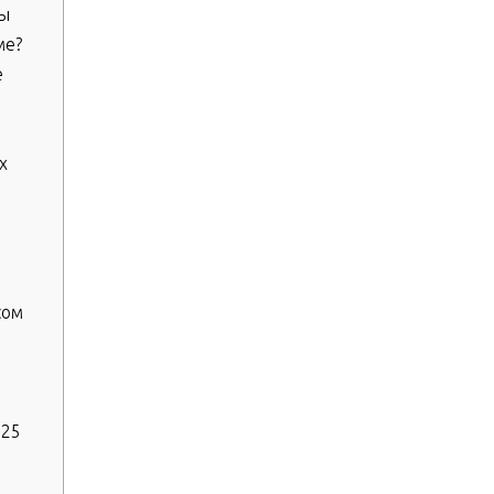
ты
ме?
е
х
сом
025