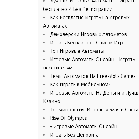
Лучшие Игровые Автоматы – Играть
бесплатно И Без Регистрации
Как Бесплатно Играть На Игровых
Автоматах
Демоверсии Игровых Автоматов
Играть Бесплатно – Список Игр
Топ Игровые Автоматы
Игровые Автоматы Онлайн – Играть
посетителям
Темы Автоматов На Free-slots Games
Как Играть в Мобильном?
Игровые Автоматы На Деньги и Лучш
Казино
Терминология, Используемая и Слота
Rise Of Olympus
« игровые Автоматы Онлайн
Играть Без Депозита