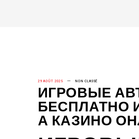
29 AOÛT 2025
NON CLASSÉ
ИГРОВЫЕ АВ
БЕСПЛАТНО 
А КАЗИНО ОН