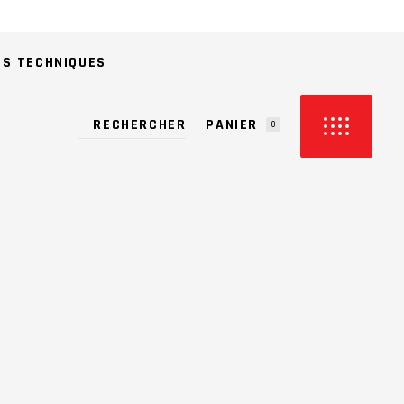
ES TECHNIQUES
PANIER
0
CUN PRODUIT DANS LE PANIER