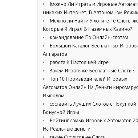
Iможно Ли Играть и Игровые Автома
никаких Интернет, В Автономном Режи
Можно ли Найти У хотите Те Слоты ж
Которые Я Играл В Наземных Казино?
командование По Онлайн-слотам
Большой Каталог Бесплатных Игровы
Аппаратов
работа К Настоящей Игре
Зачем Играть же Бесплатные Слоты?
Топ 10 Производителей Игровых
Автоматов Онлайн На Деньги киромару
Выводом
составить Лучших Слотов с Покупкой
Бонусной Игры
Рейтинг самых Игровых Автоматов 2
На Реальные деньги
такие Фруктовые Слоты