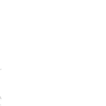
,
.
.