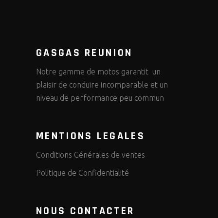
GASGAS REUNION
Notre gamme de motos garantit un
plaisir de conduire incomparable et un
niveau de performance peu commun
MENTIONS LEGALES
Conditions Générales de ventes
Politique de Confidentialité
NOUS CONTACTER