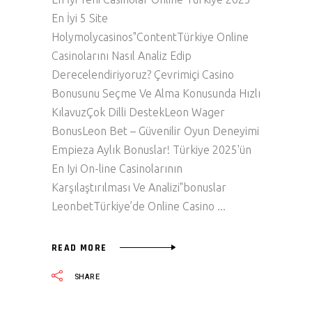
En İyi 5 Site
Holymolycasinos"ContentTürkiye Online
Casinolarını Nasıl Analiz Edip
Derecelendiriyoruz? Çevrimiçi Casino
Bonusunu Seçme Ve Alma Konusunda Hızlı
KılavuzÇok Dilli DestekLeon Wager
BonusLeon Bet – Güvenilir Oyun Deneyimi
Empieza Aylık Bonuslar! Türkiye 2025'ün
En Iyi On-line Casinolarının
Karşılaştırılması Ve Analizi"bonuslar
LeonbetTürkiye’de Online Casino
READ MORE
SHARE