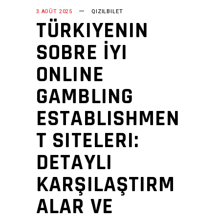
3 AOÛT 2025
QIZILBILET
TÜRKIYENIN
SOBRE İYI
ONLINE
GAMBLING
ESTABLISHMEN
T SITELERI:
DETAYLI
KARŞILAŞTIRM
ALAR VE