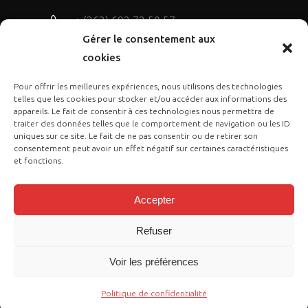
+ (262) 692 72 50 57
Gérer le consentement aux
bruno.diffusion.motos
cookies
Pour offrir les meilleures expériences, nous utilisons des technologies
telles que les cookies pour stocker et/ou accéder aux informations des
appareils. Le fait de consentir à ces technologies nous permettra de
traiter des données telles que le comportement de navigation ou les ID
uniques sur ce site. Le fait de ne pas consentir ou de retirer son
consentement peut avoir un effet négatif sur certaines caractéristiques
et fonctions.
Accepter
Refuser
Copyright © 2023 Gasgas Réunion by
Voir les préférences
Cose Publication
. Tous droits sont
réservés.
Politique de confidentialité