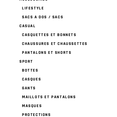
LIFESTYLE
SACS A DOS / SACS
CASUAL
CASQUETTES ET BONNETS
CHAUSSURES ET CHAUSSETTES
PANTALONS ET SHORTS
SPORT
BOTTES
CASQUES
GANTS
MAILLOTS ET PANTALONS
MASQUES
PROTECTIONS