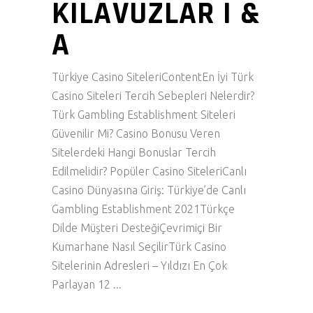
KILAVUZLAR I &
A
Türkiye Casino SiteleriContentEn İyi Türk
Casino Siteleri Tercih Sebepleri Nelerdir?
Türk Gambling Establishment Siteleri
Güvenilir Mi? Casino Bonusu Veren
Sitelerdeki Hangi Bonuslar Tercih
Edilmelidir? Popüler Casino SiteleriCanlı
Casino Dünyasına Giriş: Türkiye’de Canlı
Gambling Establishment 2021Türkçe
Dilde Müşteri DesteğiÇevrimiçi Bir
Kumarhane Nasıl SeçilirTürk Casino
Sitelerinin Adresleri – Yıldızı En Çok
Parlayan 12