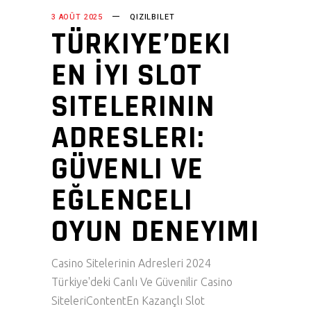
3 AOÛT 2025
QIZILBILET
TÜRKIYE’DEKI
EN İYI SLOT
SITELERININ
ADRESLERI:
GÜVENLI VE
EĞLENCELI
OYUN DENEYIMI
Casino Sitelerinin Adresleri 2024 ️
Türkiye'deki Canlı Ve Güvenilir Casino
SiteleriContentEn Kazançlı Slot