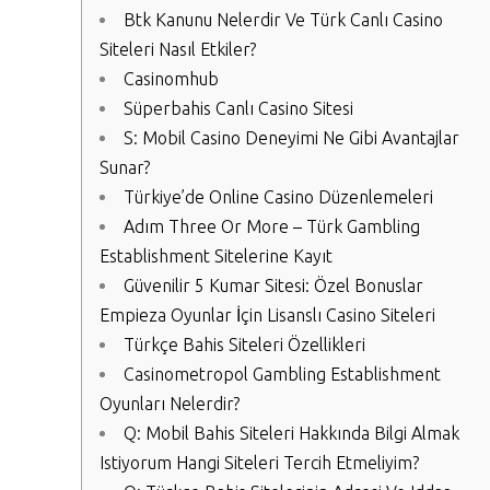
Btk Kanunu Nelerdir Ve Türk Canlı Casino
Siteleri Nasıl Etkiler?
Casinomhub
Süperbahis Canlı Casino Sitesi
S: Mobil Casino Deneyimi Ne Gibi Avantajlar
Sunar?
Türkiye’de Online Casino Düzenlemeleri
Adım Three Or More – Türk Gambling
Establishment Sitelerine Kayıt
Güvenilir 5 Kumar Sitesi: Özel Bonuslar
Empieza Oyunlar İçin Lisanslı Casino Siteleri
Türkçe Bahis Siteleri Özellikleri
Casinometropol Gambling Establishment
Oyunları Nelerdir?
Q: Mobil Bahis Siteleri Hakkında Bilgi Almak
Istiyorum Hangi Siteleri Tercih Etmeliyim?