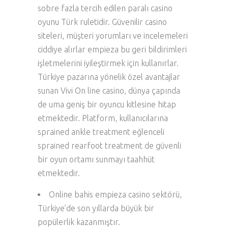
sobre fazla tercih edilen paralı casino
oyunu Türk ruletidir. Güvenilir casino
siteleri, müşteri yorumları ve incelemeleri
ciddiye alırlar empieza bu geri bildirimleri
işletmelerini iyileştirmek için kullanırlar.
Türkiye pazarına yönelik özel avantajlar
sunan Vivi On line casino, dünya çapında
de uma geniş bir oyuncu kitlesine hitap
etmektedir. Platform, kullanıcılarına
sprained ankle treatment eğlenceli
sprained rearfoot treatment de güvenli
bir oyun ortamı sunmayı taahhüt
etmektedir.
Online bahis empieza casino sektörü,
Türkiye’de son yıllarda büyük bir
popülerlik kazanmıştır.