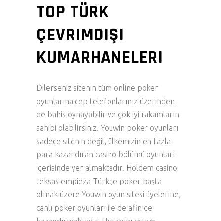
TOP TÜRK
ÇEVRIMDIŞI
KUMARHANELERI
Dilerseniz sitenin tüm online poker
oyunlarına cep telefonlarınız üzerinden
de bahis oynayabilir ve çok iyi rakamların
sahibi olabilirsiniz. Youwin poker oyunları
sadece sitenin değil, ülkemizin en fazla
para kazandıran casino bölümü oyunları
içerisinde yer almaktadır. Holdem casino
teksas empieza Türkçe poker başta
olmak üzere Youwin oyun sitesi üyelerine,
canlı poker oyunları ile de afin de