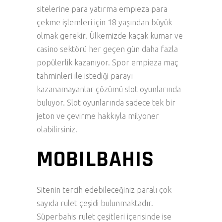
sitelerine para yatırma empieza para
çekme işlemleri için 18 yaşından büyük
olmak gerekir. Ülkemizde kaçak kumar ve
casino sektörü her geçen gün daha fazla
popülerlik kazanıyor. Spor empieza maç
tahminleri ile istediği parayı
kazanamayanlar çözümü slot oyunlarında
buluyor. Slot oyunlarında sadece tek bir
jeton ve çevirme hakkıyla milyoner
olabilirsiniz.
MOBILBAHIS
Sitenin tercih edebileceğiniz paralı çok
sayıda rulet çeşidi bulunmaktadır.
Süperbahis rulet çeşitleri içerisinde ise