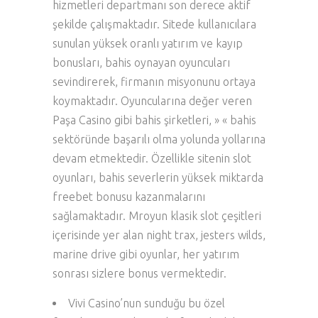
hizmetleri departmanı son derece aktif
şekilde çalışmaktadır. Sitede kullanıcılara
sunulan yüksek oranlı yatırım ve kayıp
bonusları, bahis oynayan oyuncuları
sevindirerek, firmanın misyonunu ortaya
koymaktadır. Oyuncularına değer veren
Paşa Casino gibi bahis şirketleri, » « bahis
sektöründe başarılı olma yolunda yollarına
devam etmektedir. Özellikle sitenin slot
oyunları, bahis severlerin yüksek miktarda
freebet bonusu kazanmalarını
sağlamaktadır. Mroyun klasik slot çeşitleri
içerisinde yer alan night trax, jesters wilds,
marine drive gibi oyunlar, her yatırım
sonrası sizlere bonus vermektedir.
Vivi Casino’nun sunduğu bu özel