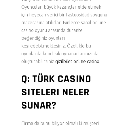
Oyuncular, büyük kazançlar elde etmek
için heyecan verici bir fastuosidad soygunu
macerasına atılırlar. Binlerce sanal on line
casino oyunu arasında durante
beğendiğiniz oyunları
keşfedebilmektesiniz. Özellikle bu
oyunlarda kendi sık oynananlarınızı da
oluşturabilirsiniz
qizilbilet online casino
.
Q: TÜRK CASINO
SITELERI NELER
SUNAR?
Firma da bunu biliyor olmalı ki müşteri