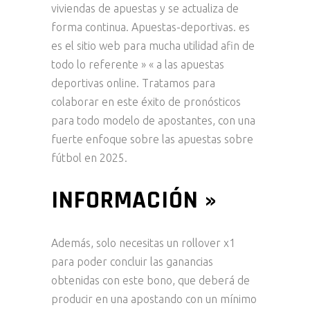
viviendas de apuestas y se actualiza de
forma continua. Apuestas-deportivas. es
es el sitio web para mucha utilidad afin de
todo lo referente » « a las apuestas
deportivas online. Tratamos para
colaborar en este éxito de pronósticos
para todo modelo de apostantes, con una
fuerte enfoque sobre las apuestas sobre
fútbol en 2025.
INFORMACIÓN »
Además, solo necesitas un rollover x1
para poder concluir las ganancias
obtenidas con este bono, que deberá de
producir en una apostando con un mínimo