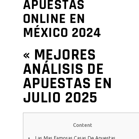
APUESTAS
ONLINE EN
MÉXICO 2024
« MEJORES
ANÁLISIS DE
APUESTAS EN
JULIO 2025
Content
Las Mas Famosas Casas De Apuestas