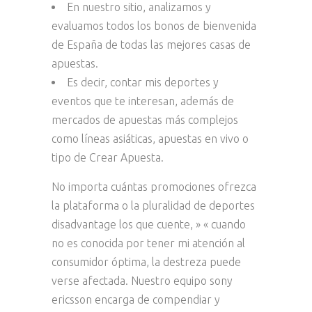
En nuestro sitio, analizamos y
evaluamos todos los bonos de bienvenida
de España de todas las mejores casas de
apuestas.
Es decir, contar mis deportes y
eventos que te interesan, además de
mercados de apuestas más complejos
como líneas asiáticas, apuestas en vivo o
tipo de Crear Apuesta.
No importa cuántas promociones ofrezca
la plataforma o la pluralidad de deportes
disadvantage los que cuente, » « cuando
no es conocida por tener mi atención al
consumidor óptima, la destreza puede
verse afectada. Nuestro equipo sony
ericsson encarga de compendiar y