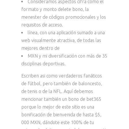
Consideramos aspectos cifra como el
formato y monto delete bono, la
menester de códigos promocionales y los
requisitos de acceso.
línea, con una aplicación sumado a una
web visualmente atractiva, de todas las
mejores dentro de
MXN y mi diversificación con más de 35
disciplinas deportivas.
Escriben asi como verdaderos fanáticos
de fútbol, pero también de baloncesto,
de tenis o de la NFL. Aquí debemos
mencionar también un bono de bet365
porque lo mejor de este sitio es una
bonificación de bienvenida de hasta $5,
000 MXN, dándote este 100% de tu