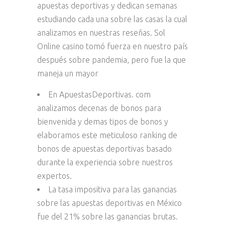
apuestas deportivas y dedican semanas
estudiando cada una sobre las casas la cual
analizamos en nuestras reseñas. Sol
Online casino tomó fuerza en nuestro país
después sobre pandemia, pero fue la que
maneja un mayor
En ApuestasDeportivas. com
analizamos decenas de bonos para
bienvenida y demas tipos de bonos y
elaboramos este meticuloso ranking de
bonos de apuestas deportivas basado
durante la experiencia sobre nuestros
expertos.
La tasa impositiva para las ganancias
sobre las apuestas deportivas en México
fue del 21% sobre las ganancias brutas.