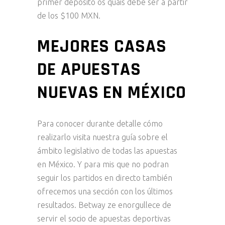
primer depósito os quais debe ser a partir
de los $100 MXN.
MEJORES CASAS
DE APUESTAS
NUEVAS EN MÉXICO
Para conocer durante detalle cómo
realizarlo visita nuestra guía sobre el
ámbito legislativo de todas las apuestas
en México. Y para mis que no podran
seguir los partidos en directo también
ofrecemos una sección con los últimos
resultados. Betway ze enorgullece de
servir el socio de apuestas deportivas