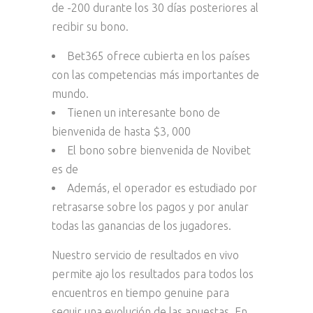
de -200 durante los 30 días posteriores al
recibir su bono.
Bet365 ofrece cubierta en los países
con las competencias más importantes de
mundo.
Tienen un interesante bono de
bienvenida de hasta $3, 000
El bono sobre bienvenida de Novibet
es de
Además, el operador es estudiado por
retrasarse sobre los pagos y por anular
todas las ganancias de los jugadores.
Nuestro servicio de resultados en vivo
permite ajo los resultados para todos los
encuentros en tiempo genuine para
seguir una evolución de las apuestas. En