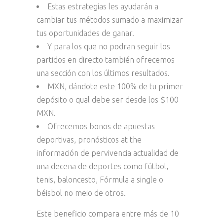
Estas estrategias les ayudarán a
cambiar tus métodos sumado a maximizar
tus oportunidades de ganar.
Y para los que no podran seguir los
partidos en directo también ofrecemos
una sección con los últimos resultados.
MXN, dándote este 100% de tu primer
depósito o qual debe ser desde los $100
MXN.
Ofrecemos bonos de apuestas
deportivas, pronósticos at the
información de pervivencia actualidad de
una decena de deportes como fútbol,
tenis, baloncesto, Fórmula a single o
béisbol no meio de otros.
Este beneficio compara entre más de 10