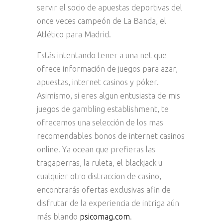
servir el socio de apuestas deportivas del
once veces campeón de La Banda, el
Atlético para Madrid.
Estás intentando tener a una net que
ofrece información de juegos para azar,
apuestas, internet casinos y póker.
Asimismo, si eres algun entusiasta de mis
juegos de gambling establishment, te
ofrecemos una selección de los mas
recomendables bonos de internet casinos
online. Ya ocean que prefieras las
tragaperras, la ruleta, el blackjack u
cualquier otro distraccion de casino,
encontrarás ofertas exclusivas afin de
disfrutar de la experiencia de intriga aún
más blando
psicomag.com
.