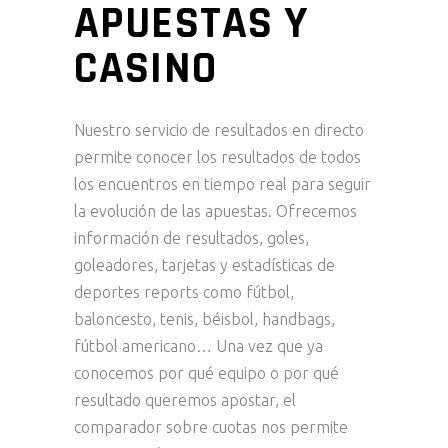
APUESTAS Y
CASINO
Nuestro servicio de resultados en directo
permite conocer los resultados de todos
los encuentros en tiempo real para seguir
la evolución de las apuestas. Ofrecemos
información de resultados, goles,
goleadores, tarjetas y estadísticas de
deportes reports como fútbol,
baloncesto, tenis, béisbol, handbags,
fútbol americano… Una vez que ya
conocemos por qué equipo o por qué
resultado queremos apostar, el
comparador sobre cuotas nos permite