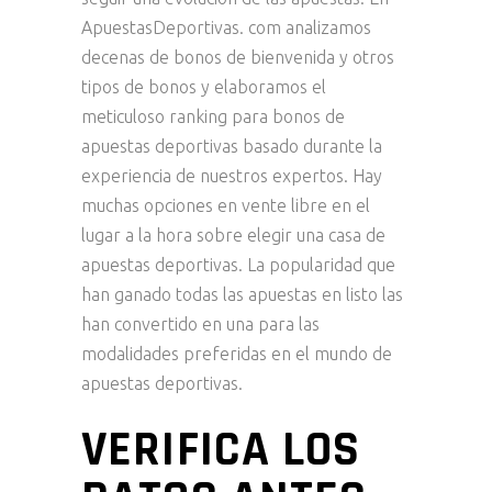
ApuestasDeportivas. com analizamos
decenas de bonos de bienvenida y otros
tipos de bonos y elaboramos el
meticuloso ranking para bonos de
apuestas deportivas basado durante la
experiencia de nuestros expertos. Hay
muchas opciones en vente libre en el
lugar a la hora sobre elegir una casa de
apuestas deportivas. La popularidad que
han ganado todas las apuestas en listo las
han convertido en una para las
modalidades preferidas en el mundo de
apuestas deportivas.
VERIFICA LOS