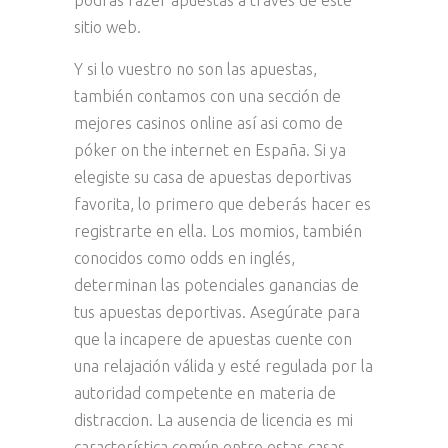
podrás fazer apuestas a través de este
sitio web.
Y si lo vuestro no son las apuestas,
también contamos con una sección de
mejores casinos online así asi como de
póker on the internet en España. Si ya
elegiste su casa de apuestas deportivas
favorita, lo primero que deberás hacer es
registrarte en ella. Los momios, también
conocidos como odds en inglés,
determinan las potenciales ganancias de
tus apuestas deportivas. Asegúrate para
que la incapere de apuestas cuente con
una relajación válida y esté regulada por la
autoridad competente en materia de
distraccion. La ausencia de licencia es mi
característica común entre estas casas