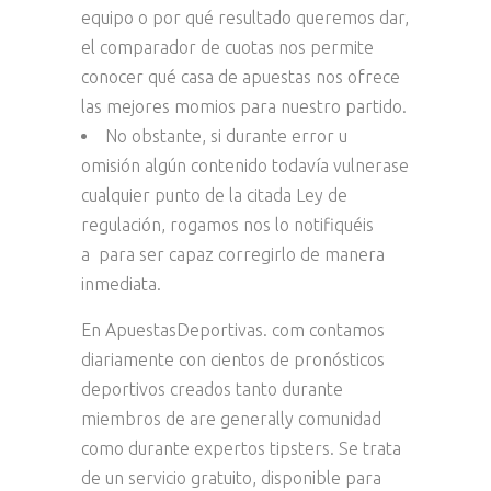
equipo o por qué resultado queremos dar,
el comparador de cuotas nos permite
conocer qué casa de apuestas nos ofrece
las mejores momios para nuestro partido.
No obstante, si durante error u
omisión algún contenido todavía vulnerase
cualquier punto de la citada Ley de
regulación, rogamos nos lo notifiquéis
a para ser capaz corregirlo de manera
inmediata.
En ApuestasDeportivas. com contamos
diariamente con cientos de pronósticos
deportivos creados tanto durante
miembros de are generally comunidad
como durante expertos tipsters. Se trata
de un servicio gratuito, disponible para