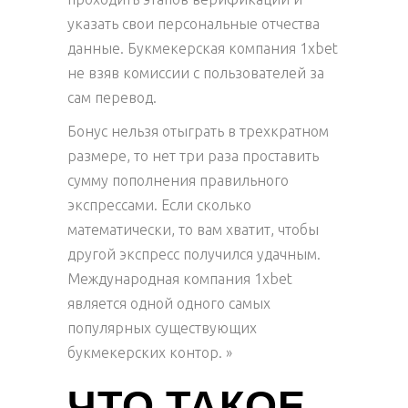
указать свои персональные отчества
данные. Букмекерская компания 1xbet
не взяв комиссии с пользователей за
сам перевод.
Бонус нельзя отыграть в трехкратном
размере, то нет три раза проставить
сумму пополнения правильного
экспрессами. Если сколько
математически, то вам хватит, чтобы
другой экспресс получился удачным.
Международная компания 1xbet
является одной одного самых
популярных существующих
букмекерских контор. »