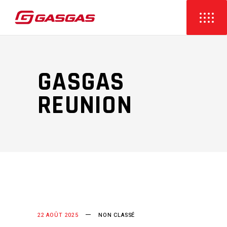
GASGAS
REUNION
22 AOÛT 2025
NON CLASSÉ