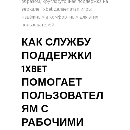
образом, круглосуточная поддержка на
зеркале 1xbet делает этап игры
надёжным а комфортным для этих
пользователей.
КАК СЛУЖБУ
ПОДДЕРЖКИ
1XBET
ПОМОГАЕТ
ПОЛЬЗОВАТЕЛ
ЯМ С
РАБОЧИМИ