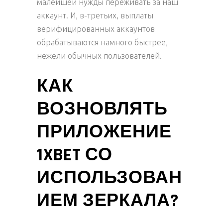
малейшей нужды переживать за наш
аккаунт. И, в-третьих, выплаты
верифицированных аккаунтов
обрабатываются намного быстрее,
нежели обычных пользователей.
КАК
ВОЗНОВЛЯТЬ
ПРИЛОЖЕНИЕ
1XBET СО
ИСПОЛЬЗОВАН
ИЕМ ЗЕРКАЛА?