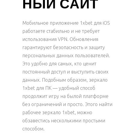
НЫЙ САЙТ
Мобильное приложение 1xbet для iOS
работаете стабильно и не требует
использования VPN. Обновления
гарантируют безопасность и защиту
персональных данных пользователей.
Это удобно для самых, кто ценит
постоянный доступ и выступить своих
данных. Подобным образом, зеркало
1xbet для ПК — удобный способ
продолжит игру на былой платформе
без ограничений и просто. Этого найти
рабочее зеркало 1xbet, можно
обзавестись несколькими простыми
способом.