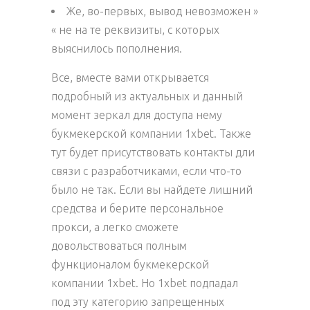
Же, во-первых, вывод невозможен »
« не на те реквизиты, с которых
выяснилось пополнения.
Все, вместе вами открывается
подробный из актуальных и данный
момент зеркал для доступа нему
букмекерской компании 1xbet. Также
тут будет присутствовать контакты дли
связи с разработчиками, если что-то
было не так. Если вы найдете лишний
средства и берите персональное
прокси, а легко сможете
довольствоваться полным
функционалом букмекерской
компании 1xbet. Но 1xbet подпадал
под эту категорию запрещенных