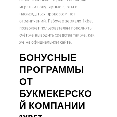
играть и популярные слоты и
наслаждаться процессом нет
ограничений. Рабочее зеркало 1xbet
позволяет пользователям пополнять
счёт же выводить средства так же, как
же на официальном сайте.
БОНУСНЫЕ
ПРОГРАММЫ
ОТ
БУКМЕКЕРСКО
Й КОМПАНИИ