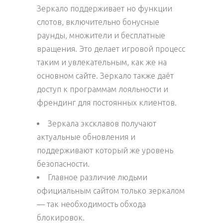
Зеркало поддерживает но функции
слотов, включительно бонусные
раунды, множители и бесплатные
вращения. Это делает игровой процесс
таким и увлекательным, как же на
основном сайте. Зеркало также даёт
доступ к программам лояльности и
френдинг для постоянных клиентов.
Зеркала эксклавов получают
актуальные обновления и
поддерживают который же уровень
безопасности.
Главное различие людьми
официальным сайтом только зеркалом
— так необходимость обхода
блокировок.