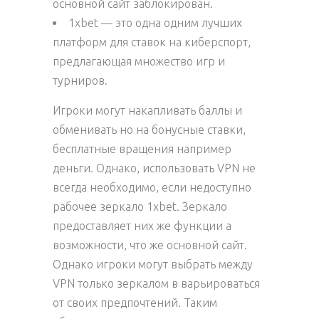
основной сайт заблокирован.
1xbet — это одна одним лучших
платформ для ставок на киберспорт,
предлагающая множество игр и
турниров.
Игроки могут накапливать баллы и
обменивать но на бонусные ставки,
бесплатные вращения например
деньги. Однако, использовать VPN не
всегда необходимо, если недоступно
рабочее зеркало 1xbet. Зеркало
предоставляет них же функции а
возможности, что же основной сайт.
Однако игроки могут выбрать между
VPN только зеркалом в варьироваться
от своих предпочтений. Таким