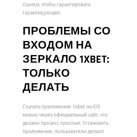
ссылки, чтобы гарантировать
гарантирующее.
ПРОБЛЕМЫ СО
ВХОДОМ НА
ЗЕРКАЛО 1XBET:
ТОЛЬКО
ДЕЛАТЬ
Скачать приложение 1xbet на iOS
можно через официальный сайт, что
делаем процесс простым. Установить
приложение, пользователи делают