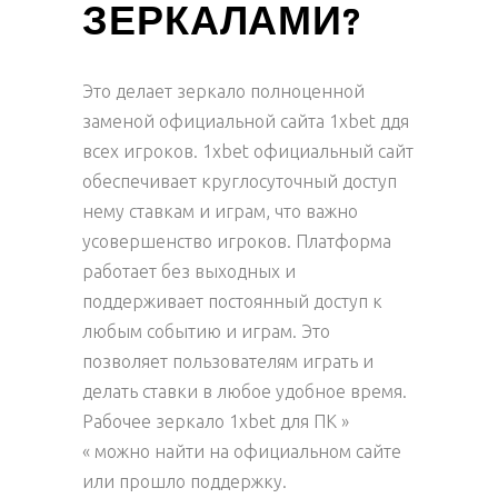
ЗЕРКАЛАМИ?
Это делает зеркало полноценной
заменой официальной сайта 1xbet ддя
всех игроков. 1xbet официальный сайт
обеспечивает круглосуточный доступ
нему ставкам и играм, что важно
усовершенство игроков. Платформа
работает без выходных и
поддерживает постоянный доступ к
любым событию и играм. Это
позволяет пользователям играть и
делать ставки в любое удобное время.
Рабочее зеркало 1xbet для ПК »
« можно найти на официальном сайте
или прошло поддержку.