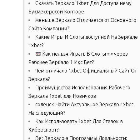
Скачать Зеркало 1хбет Для Доступа нему
Букмекерской Конторе
меньше Зеркало Отличается от Основного
Сайта Компании?
Какие Игры И Слоты доступной На Зеркале
1xbet?
Как нельзя Играть В Слоты » « через
Рабочее Зеркало 1 Икс Бет?
Чем отличало 1xbet Официальный Сайт От
Зеркала?
Преимущества Использования Рабочего
Зеркала 1xbet для Новичков
соленск Найти Актуальное Зеркало 1xbet
На следующий?
Как Использовать 1xbet Для Ставок в
Киберспорт?
Bet Зеркало а Программы Лояльности: