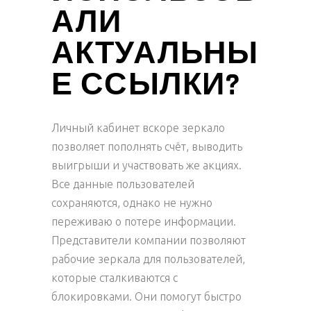
АЛИ
АКТУАЛЬНЫ
Е ССЫЛКИ?
Личный кабинет вскоре зеркало
позволяет пополнять счёт, выводить
выигрыши и участвовать же акциях.
Все данные пользователей
сохраняются, однако не нужно
переживаю о потере информации.
Представители компании позволяют
рабочие зеркала для пользователей,
которые сталкиваются с
блокировками. Они помогут быстро