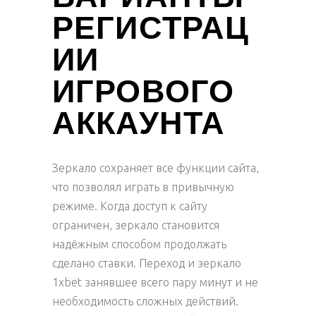
РЕГИСТРАЦ
ИИ
ИГРОВОГО
АККАУНТА
Зеркало сохраняет все функции сайта,
что позволял играть в привычную
режиме. Когда доступ к сайту
ограничен, зеркало становится
надёжным способом продолжать
сделано ставки. Переход и зеркало
1xbet занявшее всего пару минут и не
необходимость сложных действий.