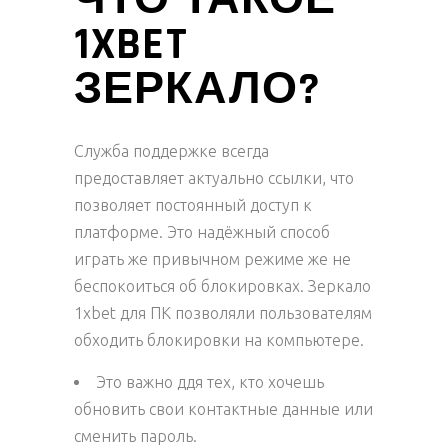
ЧТО ТАКОЕ
1XBET
ЗЕРКАЛО?
Служба поддержке всегда
предоставляет актуально ссылки, что
позволяет постоянный доступ к
платформе. Это надёжный способ
играть же привычном режиме же не
беспокоиться об блокировках. Зеркало
1xbet для ПК позволяли пользователям
обходить блокировки на компьютере.
Это важно ддя тех, кто хочешь
обновить свои контактные данные или
сменить пароль.