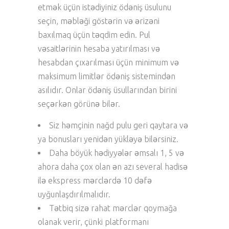
etmək üçün istədiyiniz ödəniş üsulunu
seçin, məbləği göstərin və ərizəni
baxılmaq üçün təqdim edin. Pul
vəsaitlərinin hesaba yatırılması və
hesabdan çıxarılması üçün minimum və
maksimum limitlər ödəniş sistemindən
asılıdır. Onlar ödəniş üsullarından birini
seçərkən görünə bilər.
Siz həmçinin nağd pulu geri qaytara və
ya bonusları yenidən yükləyə bilərsiniz.
Daha böyük hədiyyələr əmsalı 1, 5 və
ahora daha çox olan ən azı several hadisə
ilə ekspress mərclərdə 10 dəfə
uyğunlaşdırılmalıdır.
Tətbiq sizə rahat mərclər qoymağa
olanak verir, çünki platformanı