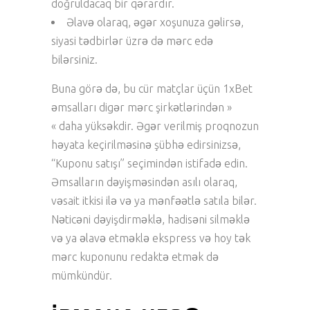
doğruldacaq bir qərardır.
Əlavə olaraq, əgər xoşunuza gəlirsə,
siyasi tədbirlər üzrə də mərc edə
bilərsiniz.
Buna görə də, bu cür matçlar üçün 1xBet
əmsalları digər mərc şirkətlərindən »
« daha yüksəkdir. Əgər verilmiş proqnozun
həyata keçirilməsinə şübhə edirsinizsə,
“Kuponu satışı” seçimindən istifadə edin.
Əmsalların dəyişməsindən asılı olaraq,
vəsait itkisi ilə və ya mənfəətlə satıla bilər.
Nəticəni dəyişdirməklə, hadisəni silməklə
və ya əlavə etməklə ekspress və hoy tək
mərc kuponunu redaktə etmək də
mümkündür.