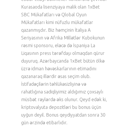
Kurasaoda lisenziyaya malik olan 1xBet
SBC Mükafatları və Qlobal Oyun
Mükafatları kimi nüfuzlu mükafatlar
qazanmışdır. Biz həmçinin İtaliya A
Seriyasının və Afrika Millətlər Kubokunun
rəsmi sponsoru, eləcə də İspaniya La
Liqasının press tərəfdaşı olmaqdan qürur
duyuruq. Azərbaycanda 1xBet bütün ölkə
üzrə idman həvəskarlarının etimadını
qazanaraq illərdir əsas seçim olub.
İstifadəçilərin təhlükəsizliyinə və
rahatlığına sadiqliyimiz aldığımız çoxsaylı
müsbət rəylərdə əks olunur. Qeyd edək ki,
kriptovalyuta depozitləri bu bonus üçün
uyğun deyil. Bonus qeydiyyatdan sonra 30
gün ərzində etibarlıdır.