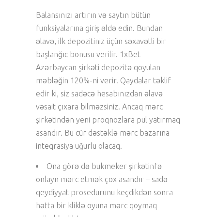
Balansınızı artırın və saytın bütün
funksiyalarına giriş əldə edin. Bundan
əlavə, ilk depozitiniz üçün səxavətli bir
başlanğıc bonusu verilir. 1xBet
Azərbaycan şirkəti depozitə qoyulan
məbləğin 120%-ni verir. Qaydalar təklif
edir ki, siz sadəcə hesabınızdan əlavə
vəsait çıxara bilməzsiniz. Ancaq mərc
şirkətindən yeni proqnozlara pul yatırmaq
asandır. Bu cür dəstəklə mərc bazarına
inteqrasiya uğurlu olacaq.
Ona görə də bukmeker şirkətinfə
onlayn mərc etmək çox asandır – sadə
qeydiyyat prosedurunu keçdikdən sonra
hətta bir kliklə oyuna mərc qoymaq