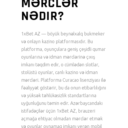
MƏRCLƏR
NƏDIR?
1xBet AZ — böyük beynəlxalq bukmeker
və onlayn kazino platformasıdır. Bu
platforma, oyunçulara geniş çeşidli qumar
oyunlarına və idman mərclərinə çıxış
imkanı təqdim edir, o cümlədən slotlar,
stolüstü oyunlar, canlı kazino və idman
mərcləri. Platforma Curacao lisenziyası ilə
fəaliyyət göstərir, bu da onun etibarlılığını
və yüksək təhlükəsizlik standartlarına
uyğunluğunu təmin edir. Azərbaycandakı
istifadəçilər üçün 1xBet AZ, brauzeri
açmağa ehtiyac olmadan mərclər etmək
və oyunlar oynamaq imkanı verən mobil