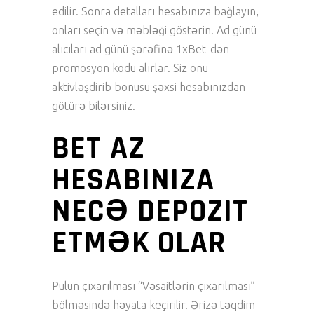
edilir. Sonra detalları hesabınıza bağlayın,
onları seçin və məbləği göstərin. Ad günü
alıcıları ad günü şərəfinə 1xBet-dən
promosyon kodu alırlar. Siz onu
aktivləşdirib bonusu şəxsi hesabınızdan
götürə bilərsiniz.
BET AZ
HESABINIZA
NECƏ DEPOZIT
ETMƏK OLAR
Pulun çıxarılması “Vəsaitlərin çıxarılması”
bölməsində həyata keçirilir. Ərizə təqdim