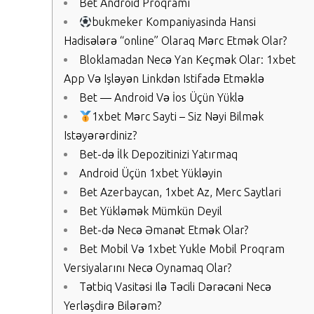
Bet Android Proqramı
bukmeker Kompaniyasinda Hansi
Hadisələrə “online” Olaraq Mərc Etmək Olar?
Bloklamadan Necə Yan Keçmək Olar: 1xbet
App Və Işləyən Linkdən Istifadə Etməklə
Bet — Android Və İos Üçün Yüklə
1xbet Mərc Sayti – Siz Nəyi Bilmək
Istəyərərdiniz?
Bet-də İlk Depozitinizi Yatırmaq
Android Üçün 1xbet Yükləyin
Bet Azerbaycan, 1xbet Az, Merc Saytlari
Bet Yükləmək Mümkün Deyil
Bet-də Necə Əmanət Etmək Olar?
Bet Mobil Və 1xbet Yukle Mobil Proqram
Versiyalarını Necə Oynamaq Olar?
Tətbiq Vasitəsi Ilə Təcili Dərəcəni Necə
Yerləşdirə Bilərəm?