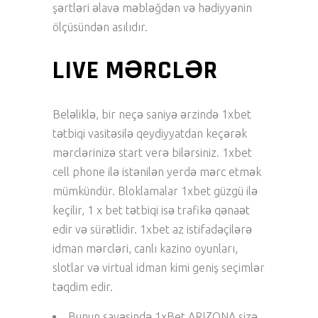
şərtləri əlavə məbləğdən və hədiyyənin
ölçüsündən asılıdır.
LIVE MƏRCLƏR
Beləliklə, bir neçə saniyə ərzində 1xbet
tətbiqi vasitəsilə qeydiyyatdan keçərək
mərclərinizə start verə bilərsiniz. 1xbet
cell phone ilə istənilən yerdə mərc etmək
mümkündür. Bloklamalar 1xbet güzgü ilə
keçilir, 1 x bet tətbiqi isə trafikə qənaət
edir və sürətlidir. 1xbet az istifadəçilərə
idman mərcləri, canlı kazino oyunları,
slotlar və virtual idman kimi geniş seçimlər
təqdim edir.
Bunun sayəsində 1xBet ARIZONA sizə