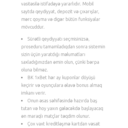
vasitəsilə istifadəyə yararlıdır. Mobil
saytda qeydiyyat, depozit və çıxarışlar,
mərc qoyma və digər bütün funksiyalar
mövcuddur.
Sürətli qeydiyyatı seçmisinizsə,
proseduru tamamladıqdan sonra sistemin
sizin üçün yaratdığı məlumatları
saxladığınızdan əmin olun, çünki bərpa
oluna bilməz.
BK 1xBet hər ay kuponlar döyüşü
keçirir və oyunçulara əlavə bonus almaq
imkanı verir.
Onun əsas səhifəsində hazırda baş
tutan və hoy yaxın gələcəkdə başlayacaq
ən maraqlı matçlar təqdim olunur.
Çox vaxt kreditləşmə kartdan vəsait