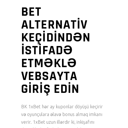
BET
ALTERNATİV
KEÇİDİNDƏN
İSTİFADƏ
ETMƏKLƏ
VEBSAYTA
GİRİŞ EDİN
BK 1xBet hər ay kuponlar döyüşü keçirir
və oyunçulara əlavə bonus almaq imkanı
verir. 1xBet uzun illərdir ki, inkişafını