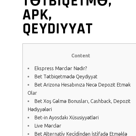
TƏTBIQETMƏ,
APK,
QEYDIYYAT
Content
Ekspress Mərclər Nədir?
Bet Tətbiqetmədə Qeydiyyat
Bet Arizona Hesabınıza Necə Depozit Etmək
Olar
Bet Xoş Gəlmə Bonusları, Cashback, Depozit
Hədiyyələri
Bet-in Ayosdakı Xüsusiyyətləri
Live Mərclər
Bet Alternati̇v Keçi̇di̇ndən İsti̇fadə Etməklə